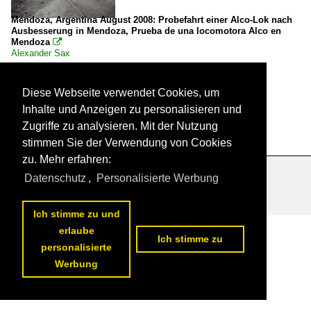
Mendoza, Argentina August 2008: Probefahrt einer Alco-Lok nach
Ausbesserung in Mendoza, Prueba de una locomotora Alco en
Mendoza

Alexander Sax
Argentinien / Bahnhöfe / Mendoza
Diese Webseite verwendet Cookies, um
533.
30.03.2015

Inhalte und Anzeigen zu personalisieren und
Zugriffe zu analysieren. Mit der Nutzung
stimmen Sie der Verwendung von Cookies
zu. Mehr erfahren:
Datenschutz
,
Personalisierte Werbung
Datenschutzerklärung
|
Impressum
|
Kontakt
Ich stimme zu und
erlaube
Ich stimme zu
personalisierte
Werbung