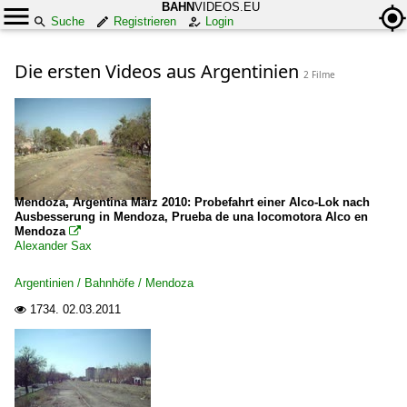
BAHN
VIDEOS.EU
Suche
Registrieren
Login
Die ersten Videos aus Argentinien
2 Filme
Mendoza, Argentina März 2010: Probefahrt einer Alco-Lok nach
Ausbesserung in Mendoza, Prueba de una locomotora Alco en
Mendoza

Alexander Sax
Argentinien / Bahnhöfe / Mendoza
1734.
02.03.2011
