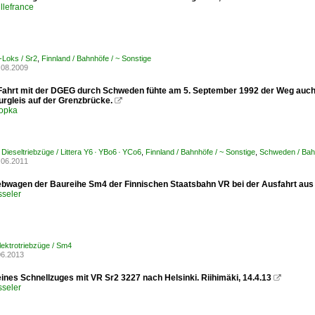
llefrance
-Loks / Sr2
,
Finnland / Bahnhöfe / ~ Sonstige
.08.2009
 Fahrt mit der DGEG durch Schweden fühte am 5. September 1992 der Weg auch
rgleis auf der Grenzbrücke.

opka
Dieseltriebzüge / Littera Y6 · YBo6 · YCo6
,
Finnland / Bahnhöfe / ~ Sonstige
,
Schweden / Bah
.06.2011
iebwagen der Baureihe Sm4 der Finnischen Staatsbahn VR bei der Ausfahrt aus 
sseler
Elektrotriebzüge / Sm4
06.2013
ines Schnellzuges mit VR Sr2 3227 nach Helsinki. Riihimäki, 14.4.13

sseler