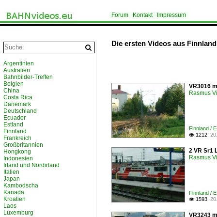
Forum
Kontakt
Impressum
Die ersten Videos aus Finnland
Argentinien
Australien
Bahnbilder-Treffen
Belgien
VR3016 mi
China
Rasmus Vi
Costa Rica
Dänemark
Deutschland
Ecuador
Estland
Finnland / E
Finnland
1212.
20

Frankreich
Großbritannien
2 VR Sr1 
Hongkong
Rasmus Vi
Indonesien
Irland und Nordirland
Italien
Japan
Kambodscha
Kanada
Finnland / E
Kroatien
1593.
20

Laos
Luxemburg
VR3243 mi