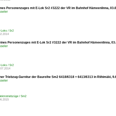
eines Personenzuges mit E-Lok Sr2 #3222 der VR im Bahnhof Hämeenlinna, 03.
sseler
-Loks / Sr2
02.2014
eines Personenzuges mit E-Lok Sr2 #3222 der VR im Bahnhof Hämeenlinna, 03.
sseler
-Loks / Sr2
.07.2014
iner Triebzug-Garnitur der Baureihe Sm2 6418/6318 + 6413/6313 in Riihimäki, 9.
sseler
Elektrotriebzüge / Sm2
06.2015