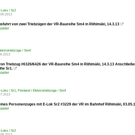
-Loks / Sr2
.06.2013
sfahrt von zwei Triebzügen der VR-Baureihe Sm4 in Riihimäki, 14.3.13

sseler
Elektrotriebzüge / Sm4
06.2013
von Triebzug #6326/6426 der VR-Baureihe Sm4 in Riihimäki, 14.3.13 Anschließe
ihe Sr1.

sseler
-Loks / Sr1
,
Finnland / Elektrotriebzüge / Sm4
07.2013
eines Personenzuges mit E-Lok Sr2 #3229 der VR im Bahnhof Riihimäki, 03.05.
sseler
-Loks / Sr2
.08.2013