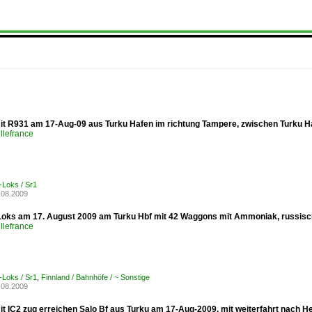
t R931 am 17-Aug-09 aus Turku Hafen im richtung Tampere, zwischen Turku H
llefrance
-Loks / Sr1
.08.2009
Loks am 17. August 2009 am Turku Hbf mit 42 Waggons mit Ammoniak, russisc
llefrance
-Loks / Sr1
,
Finnland / Bahnhöfe / ~ Sonstige
.08.2009
t IC2 zug erreichen Salo Bf aus Turku am 17-Aug-2009, mit weiterfahrt nach He