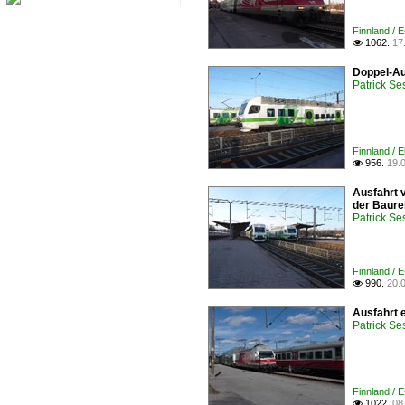
Finnland / E
1062.
17

Doppel-Au
Patrick Se
Finnland / 
956.
19.

Ausfahrt 
der Baure
Patrick Se
Finnland / E
990.
20.

Ausfahrt 
Patrick Se
Finnland / E
1022.
08
