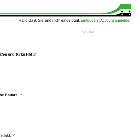
Hallo Gast, Sie sind nicht eingeloggt.
Einloggen
|
Account anmelden
12 Filme
afen und Turku Hbf

he Bauart.

lsinki.
