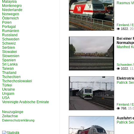
Malaysia
Rasmus Vi
Montenegro
Niederlande
Norwegen
Österreich
Polen
Finnland / E
Portugal
1822.
20

Rumänien
Russland
Bei einer
Schweden
Normalspu
Schweiz
Manfred K
Serbien
Slowakei
Slowenien
Spanien
Sri Lanka
Schweden / 
Taiwan
1022.
11

Thailand
Tschechien
Elektrotr
Tschechoslowakei
Patrick Se
Türkei
Ukraine
Ungarn
USA
Vereinigte Arabische Emirate
Finnland / 
768.
15.

Neuzugänge
Zeitachse
Ausfahrt e
Datenschutzerklärung
Patrick Se