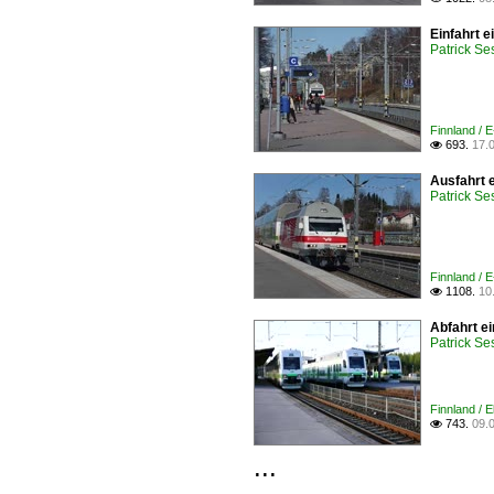
Einfahrt 
Patrick Se
Finnland / E
693.
17.

Ausfahrt 
Patrick Se
Finnland / E
1108.
10

Abfahrt e
Patrick Se
Finnland / 
743.
09.

...