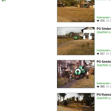
Indonesien 
315.
20.

PG Sindan
Joachim L
Indonesien 
317.
20.

PG Sembor
Joachim L
Indonesien 
350.
20.

PG Rejosa
Joachim L