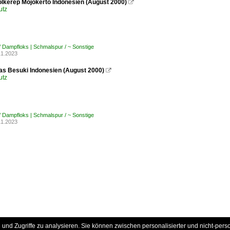
kerep Mojokerto Indonesien (August 2000)

utz
/ Dampfloks | Schmalspur / ~ Sonstige
11.2023
s Besuki Indonesien (August 2000)

utz
/ Dampfloks | Schmalspur / ~ Sonstige
11.2023
und Zugriffe zu analysieren. Sie können zwischen personalisierter und nicht-pers