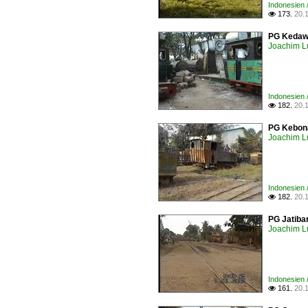
Indonesien 
173.
20.

PG Kedawu
Joachim L
Indonesien 
182.
20.

PG Kebona
Joachim L
Indonesien 
182.
20.

PG Jatiba
Joachim L
Indonesien 
161.
20.
