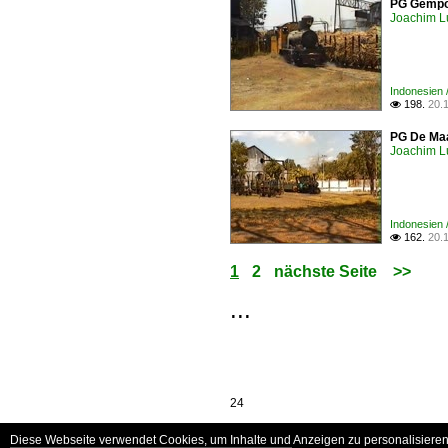
PG Gempol
Joachim L
Indonesien 
198.
20.

PG De Maa
Joachim L
Indonesien 
162.
20.

1
2
nächste Seite
>>
...
24
Diese Webseite verwendet Cookies, um Inhalte und Anzeigen zu personalisieren 