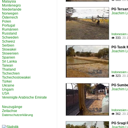
Malaysia
Montenegro
PG Tersan
Niederlande
Joachim L
Norwegen
Österreich
Polen
Portugal
Rumänien
Russland
Indonesien 
Schweden
333.
20.

Schweiz
Serbien
PG Tasik 
Slowakei
Joachim L
Slowenien
Spanien
Sri Lanka
Taiwan
Thailand
Indonesien 
Tschechien
323.
20.

Tschechoslowakei
Türkei
PG Sumber
Ukraine
Joachim L
Ungarn
USA
Vereinigte Arabische Emirate
Neuzugänge
Indonesien 
Zeitachse
362.
20.

Datenschutzerklärung
PG Sragi 
Joachim L