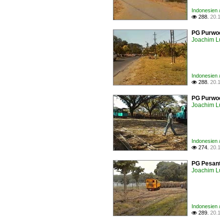
Indonesien 
288.
20.

PG Purwod
Joachim L
Indonesien 
288.
20.

PG Purwod
Joachim L
Indonesien 
274.
20.

PG Pesant
Joachim L
Indonesien 
289.
20.
