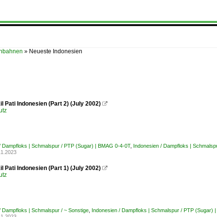
enbahnen
»
Neueste Indonesien
l Pati Indonesien (Part 2) (July 2002)

utz
/ Dampfloks | Schmalspur / PTP (Sugar) | BMAG 0-4-0T
,
Indonesien / Dampfloks | Schmalspu
11.2023
l Pati Indonesien (Part 1) (July 2002)

utz
/ Dampfloks | Schmalspur / ~ Sonstige
,
Indonesien / Dampfloks | Schmalspur / PTP (Sugar)
11.2023