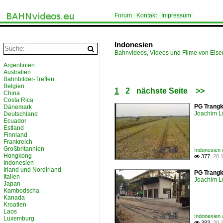
Forum
Kontakt
Impressum
Indonesien
Bahnvideos, Videos und Filme von Eis
Argentinien
Australien
Bahnbilder-Treffen
Belgien
1
2
nächste Seite
>>
China
Costa Rica
PG Trangki
Dänemark
Joachim L
Deutschland
Ecuador
Estland
Finnland
Frankreich
Großbritannien
Indonesien 
Hongkong
377.
20.

Indonesien
Irland und Nordirland
PG Trangki
Italien
Joachim L
Japan
Kambodscha
Kanada
Kroatien
Laos
Indonesien 
Luxemburg
383.
20.
