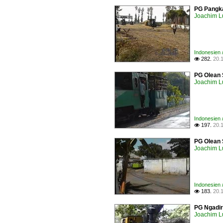
PG Pangka
Joachim L
Indonesien 
282.
20.

PG Olean 
Joachim L
Indonesien 
197.
20.

PG Olean 
Joachim L
Indonesien 
183.
20.

PG Ngadir
Joachim L