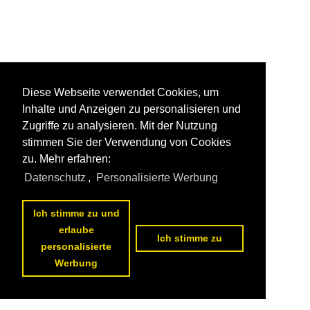
Diese Webseite verwendet Cookies, um
Inhalte und Anzeigen zu personalisieren und
Zugriffe zu analysieren. Mit der Nutzung
stimmen Sie der Verwendung von Cookies
zu. Mehr erfahren:
Datenschutz
,
Personalisierte Werbung
Ich stimme zu und
erlaube
Ich stimme zu
personalisierte
Werbung