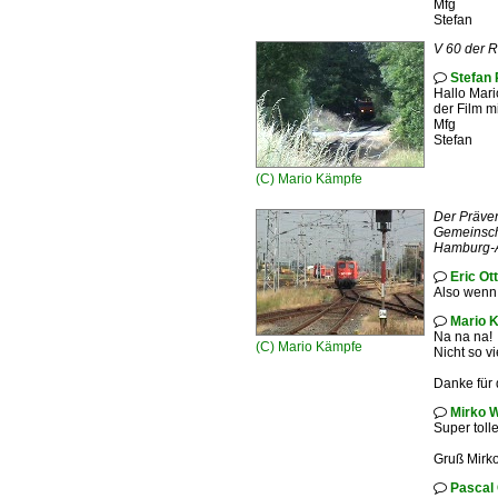
Mfg
Stefan
V 60 der 
Stefan 

Hallo Mari
der Film m
Mfg
Stefan
(C)
Mario Kämpfe
Der Präven
Gemeinscha
Hamburg-Al
Eric Ot

Also wenn 
Mario 

Na na na!
(C)
Mario Kämpfe
Nicht so v
Danke für 
Mirko W

Super toll
Gruß Mirk
Pascal
