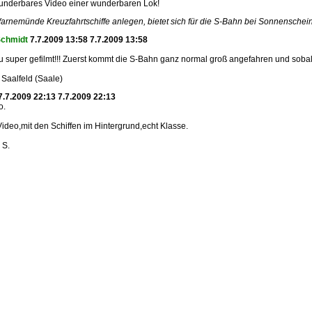
wunderbares Video einer wunderbaren Lok!
rnemünde Kreuzfahrtschiffe anlegen, bietet sich für die S-Bahn bei Sonnenschein
Schmidt
7.7.2009 13:58 7.7.2009 13:58
u super gefilmt!!! Zuerst kommt die S-Bahn ganz normal groß angefahren und sobald d
Saalfeld (Saale)
.7.2009 22:13 7.7.2009 22:13
o.
 Video,mit den Schiffen im Hintergrund,echt Klasse.
 S.