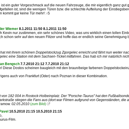
 ist ein guter Vorgeschmack auf die neuen Fahrzeuge, die mir eigentlich ganz gut g
fgefallen ist, sind die wenigen Türen bzw. die schlechte Aufteilung der Einstiegsbe
 kommt gar keine Tür mehr! :-S
der Wiemer
8.1.2011 11:50 8.1.2011 11:50
h Kevin nur zustimmen, ein sehr schönes Video, was uns wirklich einen tollen Einbl
ich schon sehr auf den neuen Flitzer und hoffe das er endlich seine Genehmigung 
hat mit ihrem schönen Doppelstockzug Zgorgelec erreicht und fährt nun weiter nach
elec eine Station mit dem Sachsen-Ticket mitfahren. Das hab ich mir natürlich nic
ian Bengsch
7.7.2010 21:12 7.7.2010 21:12
n! Diese Dostos scheinen baugleich mit den braun/beige farbenen Doppelstockei
igens auch von Frankfurt (Oder) nach Poznan in dieser Kombination.
t von 182 004 in Rostock-Holbeinplatz. Der "Porsche-Taurus" hat den Fußballsond
rkstraße stiegen die Fans aus (dort war Filmen aufgrund von Gegenständen, die
ramow. 02.05.2010
(zum Bild)

Pavel
10.5.2010 21:15 10.5.2010 21:15
o,
urus-Film.