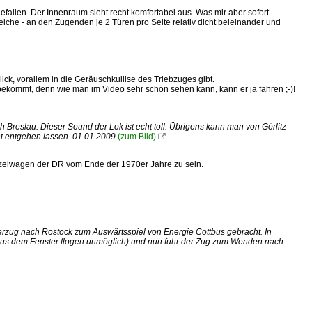
efallen. Der Innenraum sieht recht komfortabel aus. Was mir aber sofort
reiche - an den Zugenden je 2 Türen pro Seite relativ dicht beieinander und
ick, vorallem in die Geräuschkullise des Triebzuges gibt.
bekommt, denn wie man im Video sehr schön sehen kann, kann er ja fahren ;-)!
 Breslau. Dieser Sound der Lok ist echt toll. Übrigens kann man von Görlitz
ht entgehen lassen. 01.01.2009
(zum Bild)

nzelwagen der DR vom Ende der 1970er Jahre zu sein.
erzug nach Rostock zum Auswärtsspiel von Energie Cottbus gebracht. In
 aus dem Fenster flogen unmöglich) und nun fuhr der Zug zum Wenden nach