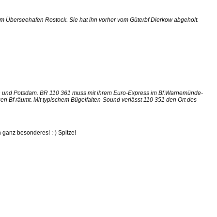
m Überseehafen Rostock. Sie hat ihn vorher vom Güterbf Dierkow abgeholt.
lin und Potsdam. BR 110 361 muss mit ihrem Euro-Express im Bf.Warnemünde-
gen Bf räumt. Mit typischem Bügelfalten-Sound verlässt 110 351 den Ort des
 ganz besonderes! :-) Spitze!