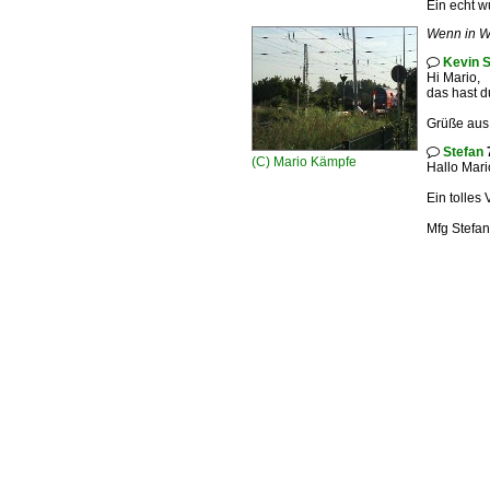
Ein echt 
Wenn in Wa
Kevin 

Hi Mario,
das hast d
Grüße aus 
Stefan
7

(C)
Mario Kämpfe
Hallo Mari
Ein tolles
Mfg Stefan