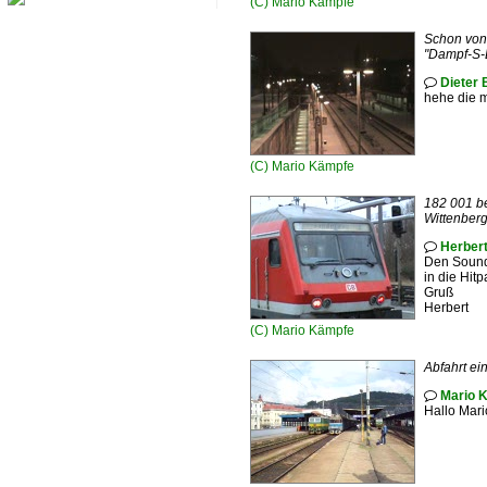
(C)
Mario Kämpfe
Schon von 
"Dampf-S-B
Dieter 

hehe die 
(C)
Mario Kämpfe
182 001 be
Wittenberg
Herber

Den Sound
in die Hitpa
Gruß
Herbert
(C)
Mario Kämpfe
Abfahrt ei
Mario K

Hallo Mari