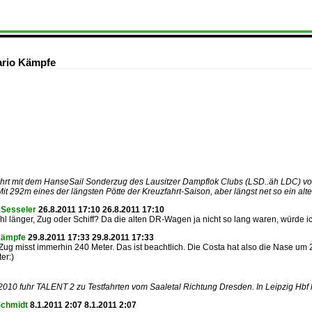
ario Kämpfe
ährt mit dem HanseSail Sonderzug des Lausitzer Dampflok Clubs (LSD..äh LDC) v
 Mit 292m eines der längsten Pötte der Kreuzfahrt-Saison, aber längst net so ein a
 Sesseler
26.8.2011 17:10 26.8.2011 17:10
hl länger, Zug oder Schiff? Da die alten DR-Wagen ja nicht so lang waren, würde 
Kämpfe
29.8.2011 17:33 29.8.2011 17:33
 Zug misst immerhin 240 Meter. Das ist beachtlich. Die Costa hat also die Nase um
er:)
010 fuhr TALENT 2 zu Testfahrten vom Saaletal Richtung Dresden. In Leipzig Hbf 
Schmidt
8.1.2011 2:07 8.1.2011 2:07