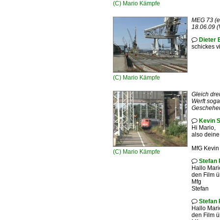
(C)
Mario Kämpfe
MEG 73 (ex
18.06.09 (
Dieter 

schickes v
(C)
Mario Kämpfe
Gleich dr
Werft soga
Geschehen
Kevin 

Hi Mario,
also deine
MfG Kevin
(C)
Mario Kämpfe
Stefan 

Hallo Mari
den Film ü
Mfg
Stefan
Stefan 

Hallo Mari
den Film ü