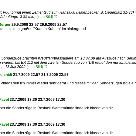
 V60) bringt einen Zementzug zum Hansakai (Hafenbecken B, Liegeplatz 31-36) i
Videolänge: 3:55 min)
(zum Bild)

Berger
29.9.2009 22:57 29.9.2009 22:57
ideo mit den großen "Kranen Kränen" im hintergrund
ei Sonderzüge brachten Kreuzfahrtpassagiere am 13.07.09 auf Ausflüge nach Ber
r warten, bis BR 112 mit dem zweiten Sonderzug von "DB regio" den nur fünfgleisi
s. 13.Juli 2009
(zum Bild)

Schmidt
21.7.2009 22:57 21.7.2009 22:57
 Videos seh ich immer wieder sehr gern! Und dieses mit den Sonderzügen ist ja ein
Pavel
23.7.2009 17:30 23.7.2009 17:30
o,
ber die Sonderzüge in Rostock-Warnemünde finde ich klasse von dir.
Pavel
23.7.2009 17:30 23.7.2009 17:30
o,
ber die Sonderzüge in Rostock-Warnemünde finde ich klasse von dir.