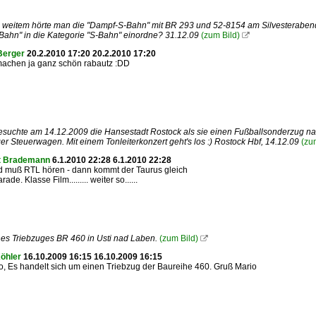
weitem hörte man die "Dampf-S-Bahn" mit BR 293 und 52-8154 am Silvesterabend. Hi
ahn" in die Kategorie "S-Bahn" einordne? 31.12.09
(zum Bild)

Berger
20.2.2010 17:20 20.2.2010 17:20
machen ja ganz schön rabautz :DD
suchte am 14.12.2009 die Hansestadt Rostock als sie einen Fußballsonderzug na
er Steuerwagen. Mit einem Tonleiterkonzert geht's los :) Rostock Hbf, 14.12.09
(zu
t Brademann
6.1.2010 22:28 6.1.2010 22:28
 muß RTL hören - dann kommt der Taurus gleich
rade. Klasse Film......... weiter so......
nes Triebzuges BR 460 in Usti nad Laben.
(zum Bild)

öhler
16.10.2009 16:15 16.10.2009 16:15
o, Es handelt sich um einen Triebzug der Baureihe 460. Gruß Mario