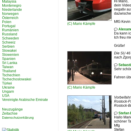
Hi Mario,
Malaysia
dein Video
Montenegro
negativ au
Niederlande
dazwischen
Norwegen
Österreich
MfG Kevin
Polen
(C)
Mario Kämpfe
Portugal
Alexan

Rumänien
Da kann ic
Russland
Ich freu m
Schweden
Schweiz
Grüße!
Serbien
Slowakei
Die SU 46 
Slowenien
nach Zgorg
Spanien
Sri Lanka
Sebast

Taiwan
Sehr schö
Thailand
Tschechien
Fahren übr
Tschechoslowakei
Türkei
Ukraine
(C)
Mario Kämpfe
Ungarn
USA
Vorbeifahr
Vereinigte Arabische Emirate
Rostock-Pa
Rostock-B
Neuzugänge
Stefan 
Zeitachse

Hallo Mari
Datenschutzerklärung
schöner Ta
Mfg
Stefan