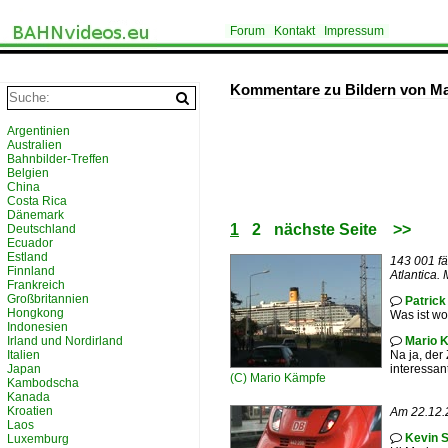
Forum
Kontakt
Impressum
Kommentare zu Bildern von M
Argentinien
Australien
Bahnbilder-Treffen
Belgien
China
Costa Rica
Dänemark
1
2
nächste Seite
>>
Deutschland
Ecuador
Estland
143 001 f
Finnland
Atlantica.
Frankreich
Großbritannien
Patrick

Hongkong
Was ist wo
Indonesien
Irland und Nordirland
Mario 

Italien
Na ja, der
Japan
interessant
(C)
Mario Kämpfe
Kambodscha
Kanada
Kroatien
Am 22.12.2
Laos
Kevin 
Luxemburg
