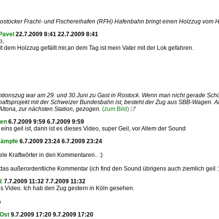
Rostocker Fracht- und Fischereihafen (RFH) Hafenbahn bringt einen Holzzug vom 
Pavel
22.7.2009 8:41 22.7.2009 8:41
o,
it dem Holzzug gefällt mir,an dem Tag ist mein Vater mit der Lok gefahren.
tionszug war am 29. und 30.Juni zu Gast in Rostock. Wenn man nicht gerade Schül
ftsprojekt mit der Schweizer Bundesbahn ist, besteht der Zug aus SBB-Wagen. A
tona, zur nächsten Station, gezogen.
(zum Bild)

ten
6.7.2009 9:59 6.7.2009 9:59
eins geil ist, dann ist es dieses Video, super Geil, vor Allem der Sound
Kämpfe
6.7.2009 23:24 6.7.2009 23:24
iele Kraftwörter in den Kommentaren.. :)
das außerordentliche Kommentar (ich find den Sound übrigens auch ziemlich geil :)
.
7.7.2009 11:32 7.7.2009 11:32
es Video. Ich hab den Zug gestern in Köln gesehen.
o
 Ost
9.7.2009 17:20 9.7.2009 17:20