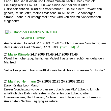
Fahrt über Bad Kleinen und Grevesmühlen nach Lübeck zurück.
Die eingesetzte Lok 131.060 war einige Zeit bei der Klützer
Ostseeeisenbahn "Klützer Kaffeebrenner". Da sie einem Privatmann
gehört, ist sie jetzt, meines Wissens im Museum "Schönberger
Strand", nahe Kiel untergestellt bzw. wird von dort zu Sonderfahrten
eingesetzt.
(C)
Manfred Hellmann
Ausfahrt der Diesellok V 160 003 "Lollo" -DB- mit einem Sonderzug aus
dem Bahnhof Bad Kleinen, 17.05.2008
(zum Bild)

Mario Kämpfe
24.7.2009 19:49 24.7.2009 19:49

Wow! Herrlicher Zug, herrliches Video! Haste sehr schön eingefangen,
Manfred.
Selbe Frage auch hier - weißt du welcher Anlass zu diesem Sz führte?
Manfred Hellmann
24.7.2009 22:23 24.7.2009 22:23

Dank für das Lob, Mario.
Dieser Sonderzug wurde organisiert durch den VLV Lübeck. Er fuhr
anläßlich des Bahnhofsfestes in Zarrentin von Lübeck, über
Grevesmühlen, Bad Kleinen, Schwerin und Hagenow nach Zarrentin.
Am späten Nachmittag ging es reture.