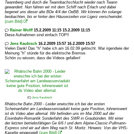
Twannberg und durch die Twannbachschlucht wieder nach Twann
gewandert. Nun fahren wir mit dem Schiff nach Erlach und dabei
begenet uns dieser alte BDe 4/4 der OeBB. Wir können ihn solange
beobachten, bis er hinter den Häuserzeilen von Ligerz verschwindet.
(zum Bild)

Rainer Wolff
15.2.2009 11:15 15.2.2009 11:15

Diese Aufnahmen sind einfach TOP!!
Jens Kaubisch
16.2.2009 15:57 16.2.2009 15:57

Vielen Dank! Das "h" habe ich am 16.02.09 gelöscht. War irgendwie der
Meinung "h" stünde für die elektrische Bremse.
Schön zu wissen, dass die Videos gefallen!
(C)
Jens Kaubisch
Rhätische Bahn 2000 - Leider erwischte ich bei der ersten
Scheinanfahrt am Landwasserviadukt keine gute Position, lohnenswert
ist ds Video aber allemal. Wir befinden uns im Mai 2000 auf der
Eisenbahn-Romantik Sonderfahrt des SWR in Graubünden. Mit einer
der letzten betriebsfähigen Ge 6/6 I und dem Alpine-Classic-Pullmann-
Express sind wir auf dem Weg nach St. Moritz. Hinweis: Von der VHS-
Kasette eingespielt
(zum Bild)
