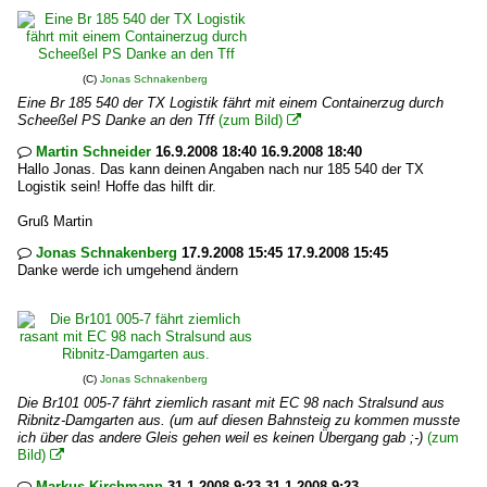
(C)
Jonas Schnakenberg
Eine Br 185 540 der TX Logistik fährt mit einem Containerzug durch
Scheeßel PS Danke an den Tff
(zum Bild)

Martin Schneider
16.9.2008 18:40 16.9.2008 18:40

Hallo Jonas. Das kann deinen Angaben nach nur 185 540 der TX
Logistik sein! Hoffe das hilft dir.
Gruß Martin
Jonas Schnakenberg
17.9.2008 15:45 17.9.2008 15:45

Danke werde ich umgehend ändern
(C)
Jonas Schnakenberg
Die Br101 005-7 fährt ziemlich rasant mit EC 98 nach Stralsund aus
Ribnitz-Damgarten aus. (um auf diesen Bahnsteig zu kommen musste
ich über das andere Gleis gehen weil es keinen Übergang gab ;-)
(zum
Bild)

Markus Kirchmann
31.1.2008 9:23 31.1.2008 9:23
