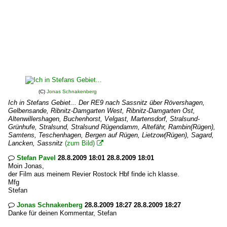
(C)
Jonas Schnakenberg
Ich in Stefans Gebiet... Der RE9 nach Sassnitz über Rövershagen,
Gelbensande, Ribnitz-Damgarten West, Ribnitz-Damgarten Ost,
Altenwillershagen, Buchenhorst, Velgast, Martensdorf, Stralsund-
Grünhufe, Stralsund, Stralsund Rügendamm, Altefähr, Rambin(Rügen),
Samtens, Teschenhagen, Bergen auf Rügen, Lietzow(Rügen), Sagard,
Lancken, Sassnitz
(zum Bild)

Stefan Pavel
28.8.2009 18:01 28.8.2009 18:01

Moin Jonas,
der Film aus meinem Revier Rostock Hbf finde ich klasse.
Mfg
Stefan
Jonas Schnakenberg
28.8.2009 18:27 28.8.2009 18:27

Danke für deinen Kommentar, Stefan