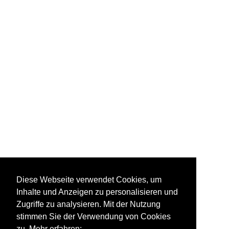
Diese Webseite verwendet Cookies, um
Inhalte und Anzeigen zu personalisieren und
Zugriffe zu analysieren. Mit der Nutzung
stimmen Sie der Verwendung von Cookies
zu. Mehr erfahren: