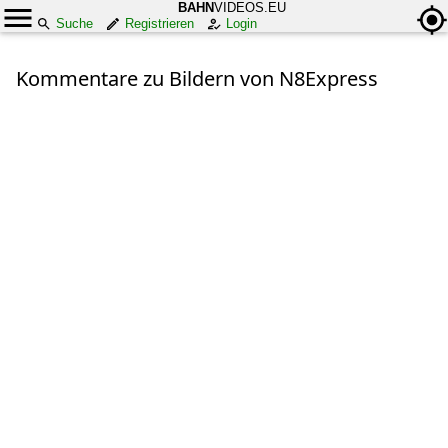
BAHN
VIDEOS.EU
Suche
Registrieren
Login
Kommentare zu Bildern von N8Express