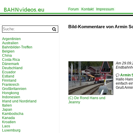
Forum
Kontakt
Impressum
Bild-Kommentare von Armin S
Argentinien
Australien
Bahnbilder-Treffen
Belgien
China
Costa Rica
Am 29.09.
Dänemark
Endbahnhof
Deutschland
Ecuador
Armin 

Estland
Hallo Han
Finnland
einfach ei
Frankreich
Gruß Armi
Großbritannien
Hongkong
Indonesien
(C)
De Rond Hans und
Irland und Nordirland
Jeanny
Italien
Japan
Kambodscha
Kanada
Kroatien
Laos
Luxemburg