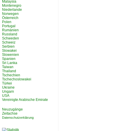
Malaysia
Montenegro
Niederlande
Norwegen
Österreich
Polen
Portugal
Rumänien
Russland
Schweden
Schweiz
Serbien
Slowakei
Slowenien
Spanien
Sri Lanka
Taiwan
Thailand
Tschechien
Tschechoslowakei
Türkei
Ukraine
Ungarn
USA
Vereinigte Arabische Emirate
Neuzugänge
Zeitachse
Datenschutzerklärung