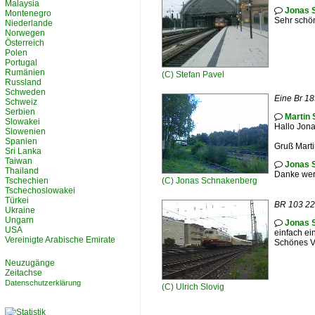
Malaysia
Jonas 

Montenegro
Sehr schö
Niederlande
Norwegen
Österreich
Polen
Portugal
Rumänien
(C)
Stefan Pavel
Russland
Schweden
Eine Br 18
Schweiz
Serbien
Martin 

Slowakei
Hallo Jona
Slowenien
Spanien
Gruß Mart
Sri Lanka
Taiwan
Jonas 

Thailand
Danke wer
Tschechien
(C)
Jonas Schnakenberg
Tschechoslowakei
Türkei
BR 103 222
Ukraine
Ungarn
Jonas 

USA
einfach ein
Vereinigte Arabische Emirate
Schönes Vi
Neuzugänge
Zeitachse
Datenschutzerklärung
(C)
Ulrich Slovig