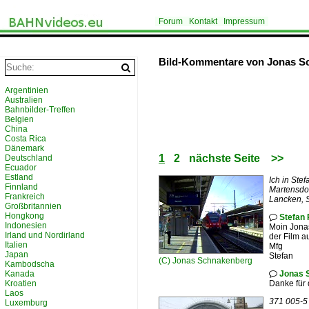
Forum
Kontakt
Impressum
Bild-Kommentare von Jonas S
Argentinien
Australien
Bahnbilder-Treffen
Belgien
China
Costa Rica
Dänemark
1
2
nächste Seite
>>
Deutschland
Ecuador
Estland
Ich in Ste
Finnland
Martensdo
Frankreich
Lancken, 
Großbritannien
Hongkong
Stefan 

Indonesien
Moin Jona
Irland und Nordirland
der Film a
Italien
Mfg
Japan
Stefan
(C)
Jonas Schnakenberg
Kambodscha
Kanada
Jonas 

Kroatien
Danke für
Laos
371 005-5 
Luxemburg