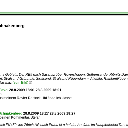
chnakenberg
fans Gebiet... Der RE9 nach Sassnitz über Rövershagen, Gelbensande, Ribnitz-Dam
rf, Stralsund-Grünhufe, Stralsund, Stralsund Rügendamm, Altefähr, Rambin(Rüge
Sassnitz
(zum Bild)

Pavel
28.8.2009 18:01 28.8.2009 18:01
s,
us meinem Revier Rostock Hbf finde ich klasse.
Schnakenberg
28.8.2009 18:27 28.8.2009 18:27
 deinen Kommentar, Stefan
mit EN459 von Zürich HB nach Praha hl.n.bei der Ausfahrt im Hauptbahnhof Dresd