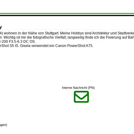
y
 64) wohnen in der Nähe von Stuttgart. Meine Hobbys sind Architektur und Stadtve
ichtig ist mir die fotografische Vielfalt, langweilig finde ich die Fixierung auf 
-200 F3.5-6.3 DC OS.
erShot S5 IS. Gisela verwendet ein Canon PowerShot A75.
Interne Nachricht (PN)

agen)