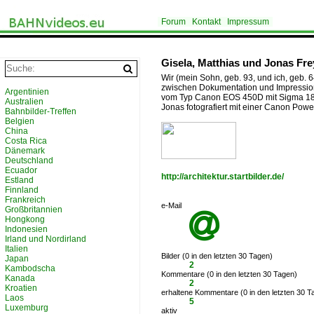
Forum
Kontakt
Impressum
Gisela, Matthias und Jonas Fre
Wir (mein Sohn, geb. 93, und ich, geb.
zwischen Dokumentation und Impression. W
Argentinien
vom Typ Canon EOS 450D mit Sigma 18
Australien
Jonas fotografiert mit einer Canon Pow
Bahnbilder-Treffen
Belgien
China
Costa Rica
Dänemark
Deutschland
Ecuador
http://architektur.startbilder.de/
Estland
Finnland
Frankreich
e-Mail
Großbritannien

Hongkong
Indonesien
Irland und Nordirland
Italien
Bilder (0 in den letzten 30 Tagen)
Japan
2
Kambodscha
Kommentare (0 in den letzten 30 Tagen)
Kanada
2
Kroatien
erhaltene Kommentare (0 in den letzten 30 T
Laos
5
Luxemburg
aktiv