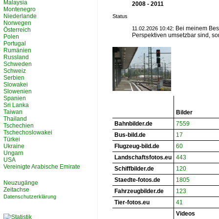
Malaysia
2008 - 2011
Montenegro
Niederlande
Status
Norwegen
Bei meinem Besuc
11.02.2026 10:42:
Österreich
Perspektiven umsetzbar sind, s
Polen
Portugal
Rumänien
Russland
Schweden
Schweiz
Serbien
Slowakei
Slowenien
Spanien
Sri Lanka
Taiwan
Bilder
Thailand
Bahnbilder.de
7559
Tschechien
Tschechoslowakei
Bus-bild.de
17
Türkei
Ukraine
Flugzeug-bild.de
60
Ungarn
Landschaftsfotos.eu
443
USA
Vereinigte Arabische Emirate
Schiffbilder.de
120
Staedte-fotos.de
1805
Neuzugänge
Zeitachse
Fahrzeugbilder.de
123
Datenschutzerklärung
Tier-fotos.eu
41
Videos