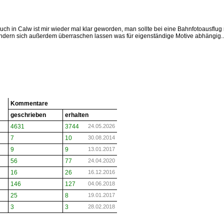
h in Calw ist mir wieder mal klar geworden, man sollte bei eine Bahnfotoausflug 
ondern sich außerdem überraschen lassen was für eigenständige Motive abhängig.
Kommentare
geschrieben
erhalten
4631
3744
24.05.2026
7
10
30.08.2014
9
9
13.01.2017
56
77
24.04.2020
16
26
16.12.2016
146
127
04.06.2018
25
8
19.01.2017
3
3
28.02.2018