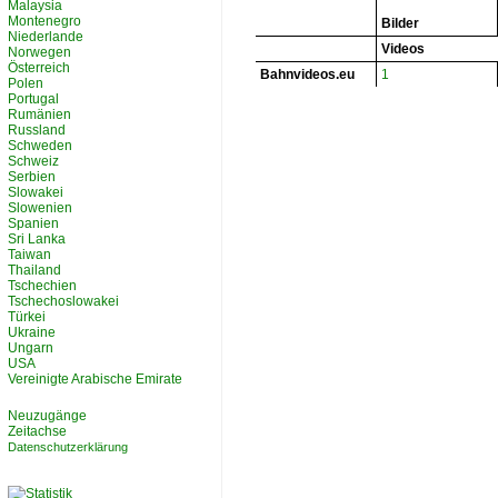
Malaysia
Montenegro
Bilder
Niederlande
Videos
Norwegen
Österreich
Bahnvideos.eu
1
Polen
Portugal
Rumänien
Russland
Schweden
Schweiz
Serbien
Slowakei
Slowenien
Spanien
Sri Lanka
Taiwan
Thailand
Tschechien
Tschechoslowakei
Türkei
Ukraine
Ungarn
USA
Vereinigte Arabische Emirate
Neuzugänge
Zeitachse
Datenschutzerklärung