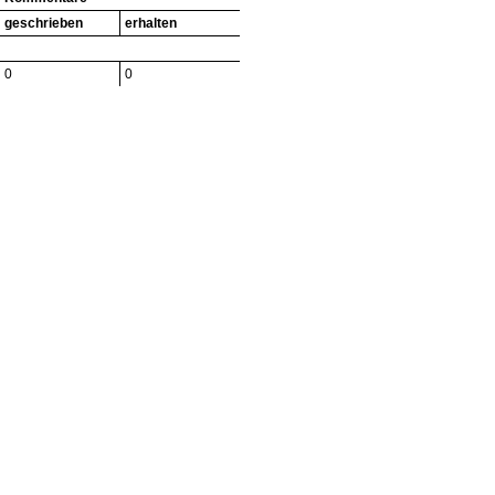
geschrieben
erhalten
0
0