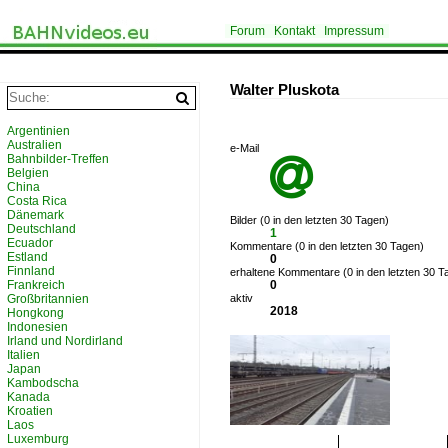
Forum
Kontakt
Impressum
Walter Pluskota
Argentinien
Australien
e-Mail
Bahnbilder-Treffen

Belgien
China
Costa Rica
Dänemark
Bilder (0 in den letzten 30 Tagen)
Deutschland
1
Ecuador
Kommentare (0 in den letzten 30 Tagen)
Estland
0
Finnland
erhaltene Kommentare (0 in den letzten 30 T
Frankreich
0
Großbritannien
aktiv
2018
Hongkong
Indonesien
Irland und Nordirland
Italien
Japan
Kambodscha
Kanada
Kroatien
Laos
Luxemburg