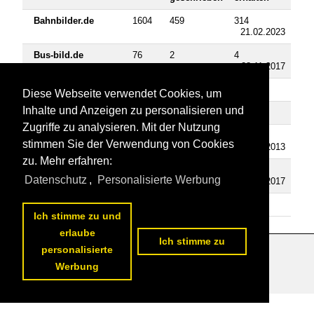
Bahnbilder.de
1604
459
314
21.02.2023
Bus-bild.de
76
2
4
28.11.2017
Landschaftsfotos.eu
3
0
0
Diese Webseite verwendet Cookies, um
Inhalte und Anzeigen zu personalisieren und
Schiffbilder.de
10
0
0
Zugriffe zu analysieren. Mit der Nutzung
Staedte-fotos.de
23
1
1
stimmen Sie der Verwendung von Cookies
11.05.2013
zu. Mehr erfahren:
Fahrzeugbilder.de
335
34
12
Datenschutz
,
Personalisierte Werbung
25.06.2017
Tier-fotos.eu
7
0
0
Ich stimme zu und
erlaube
Ich stimme zu
personalisierte
Datenschutzerklärung
|
Impressum
|
Kontakt
Werbung