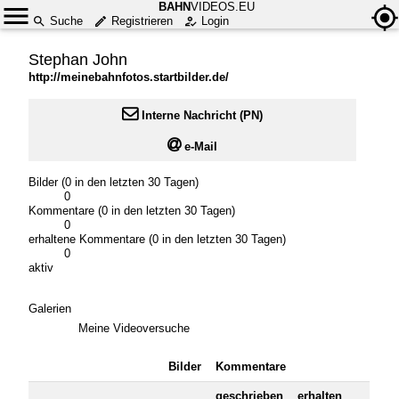
BAHN
VIDEOS.EU
Suche
Registrieren
Login
Stephan John
http://meinebahnfotos.startbilder.de/

Interne Nachricht (PN)

e-Mail
Bilder (0 in den letzten 30 Tagen)
0
Kommentare (0 in den letzten 30 Tagen)
0
erhaltene Kommentare (0 in den letzten 30 Tagen)
0
aktiv
Galerien
Meine Videoversuche
Bilder
Kommentare
geschrieben
erhalten