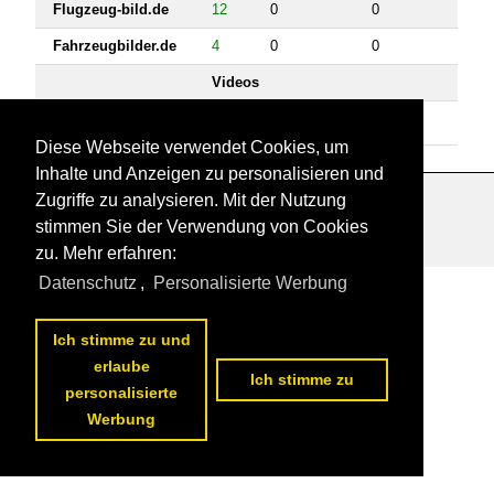
Flugzeug-bild.de
12
0
0
Fahrzeugbilder.de
4
0
0
Videos
Bahnvideos.eu
9
0
0
Diese Webseite verwendet Cookies, um
Inhalte und Anzeigen zu personalisieren und
Zugriffe zu analysieren. Mit der Nutzung
Datenschutzerklärung
|
Impressum
|
Kontakt
stimmen Sie der Verwendung von Cookies
zu. Mehr erfahren:
Datenschutz
,
Personalisierte Werbung
Ich stimme zu und
erlaube
Ich stimme zu
personalisierte
Werbung