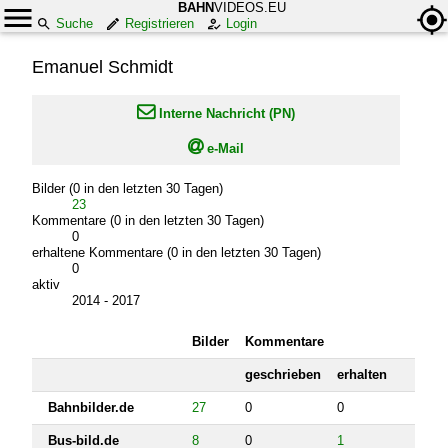
BAHN
VIDEOS.EU
Suche
Registrieren
Login
Emanuel Schmidt

Interne Nachricht (PN)

e-Mail
Bilder (0 in den letzten 30 Tagen)
23
Kommentare (0 in den letzten 30 Tagen)
0
erhaltene Kommentare (0 in den letzten 30 Tagen)
0
aktiv
2014 - 2017
Bilder
Kommentare
geschrieben
erhalten
Bahnbilder.de
27
0
0
Bus-bild.de
8
0
1