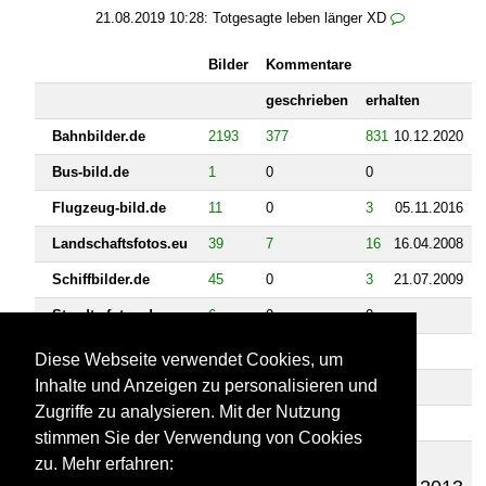
21.08.2019 10:28:
Totgesagte leben länger XD

Bilder
Kommentare
geschrieben
erhalten
Bahnbilder.de
2193
377
831
10.12.2020
Bus-bild.de
1
0
0
Flugzeug-bild.de
11
0
3
05.11.2016
Landschaftsfotos.eu
39
7
16
16.04.2008
Schiffbilder.de
45
0
3
21.07.2009
Staedte-fotos.de
6
0
0
Fahrzeugbilder.de
2
0
0
Diese Webseite verwendet Cookies, um
Inhalte und Anzeigen zu personalisieren und
Rail-pictures.com
6
1
0
Zugriffe zu analysieren. Mit der Nutzung
Videos
stimmen Sie der Verwendung von Cookies
Bahnvideos.eu
484
38
111
zu. Mehr erfahren: