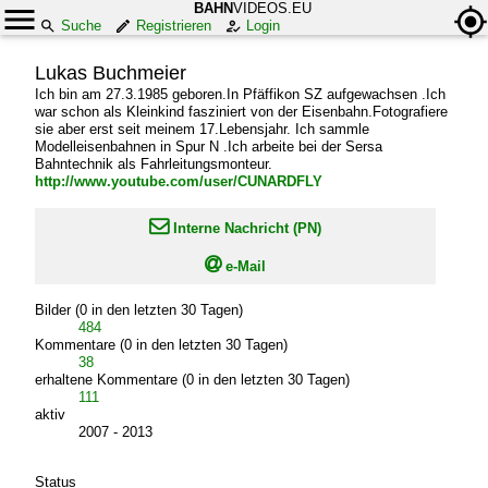
BAHN
VIDEOS.EU
Suche
Registrieren
Login
Lukas Buchmeier
Ich bin am 27.3.1985 geboren.In Pfäffikon SZ aufgewachsen .Ich
war schon als Kleinkind fasziniert von der Eisenbahn.Fotografiere
sie aber erst seit meinem 17.Lebensjahr. Ich sammle
Modelleisenbahnen in Spur N .Ich arbeite bei der Sersa
Bahntechnik als Fahrleitungsmonteur.
http://www.youtube.com/user/CUNARDFLY

Interne Nachricht (PN)

e-Mail
Bilder (0 in den letzten 30 Tagen)
484
Kommentare (0 in den letzten 30 Tagen)
38
erhaltene Kommentare (0 in den letzten 30 Tagen)
111
aktiv
2007 - 2013
Status