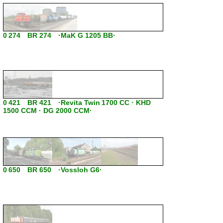
0 274 BR 274 ·MaK G 1205 BB·
0 421 BR 421 ·Revita Twin 1700 CC · KHD
1500 CCM · DG 2000 CCM·
0 650 BR 650 ·Vossloh G6·