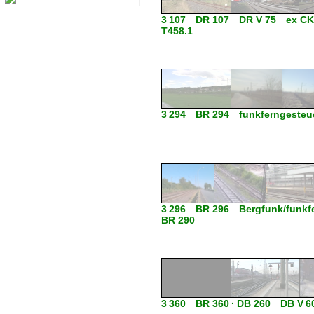
3 107 DR 107 DR V 75 ex CKD
T458.1
3 294 BR 294 funkferngesteue
3 296 BR 296 Bergfunk/funkfe
BR 290
3 360 BR 360 · DB 260 DB V 6