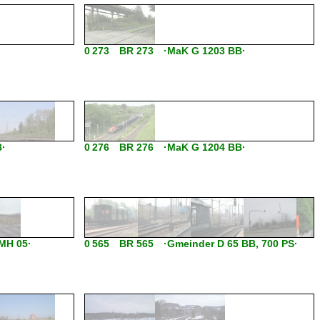
0 273 BR 273 ·MaK G 1203 BB·
·
0 276 BR 276 ·MaK G 1204 BB·
MH 05·
0 565 BR 565 ·Gmeinder D 65 BB, 700 PS·