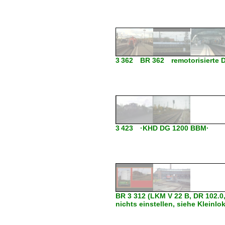
3 362 BR 362 remotorisierte 
3 423 ·KHD DG 1200 BBM·
BR 3 312 (LKM V 22 B, DR 102.0
nichts einstellen, siehe Kleinlo