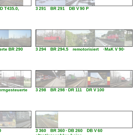
 T435.0,
3 291 BR 291 DB V 90 P
rte BR 290
3 294 BR 294.5 remotorisiert ·MaK V 90·
rngesteuerte
3 298 BR 298 · DR 111 DR V 100
0
3 360 BR 360 · DB 260 DB V 60