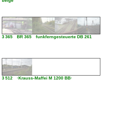
beige
3 365 BR 365 funkferngesteuerte DB 261
3 512 ·Krauss-Maffei M 1200 BB·