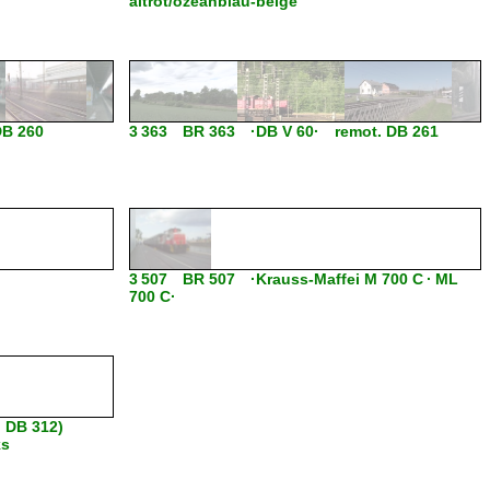
altrot/ozeanblau-beige
DB 260
3 363 BR 363 ·DB V 60· remot. DB 261
3 507 BR 507 ·Krauss-Maffei M 700 C · ML
700 C·
, DB 312)
ks