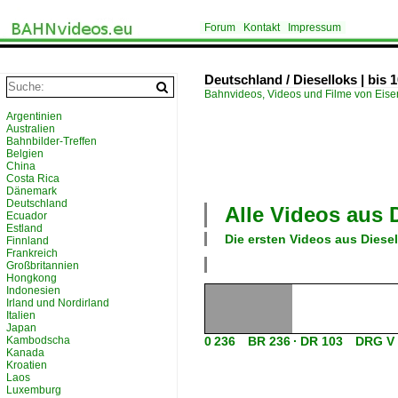
Forum
Kontakt
Impressum
Deutschland / Dieselloks | bis 
Bahnvideos, Videos und Filme von Eis
Argentinien
Australien
Bahnbilder-Treffen
Belgien
China
Costa Rica
Dänemark
Deutschland
Alle Videos aus
Ecuador
Estland
Die ersten Videos aus
Diesel
Finnland
Frankreich
Großbritannien
Hongkong
Indonesien
Irland und Nordirland
Italien
Japan
Kambodscha
0 236 BR 236 · DR 103 DRG V
Kanada
Kroatien
Laos
Luxemburg