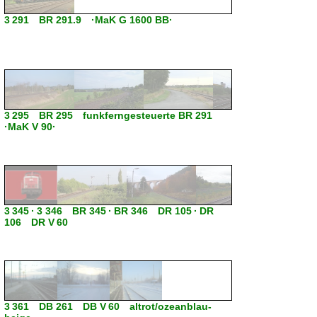
3 291 BR 291.9 ·MaK G 1600 BB·
3 295 BR 295 funkferngesteuerte BR 291
·MaK V 90·
3 345 · 3 346 BR 345 · BR 346 DR 105 · DR
106 DR V 60
3 361 DB 261 DB V 60 altrot/ozeanblau-