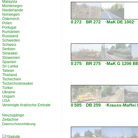
Malaysia
Montenegro
Niederlande
Norwegen
Österreich
0 272 BR 272 ·MaK DE 1002·
Polen
Portugal
Rumänien
Russland
Schweden
Schweiz
Serbien
Slowakei
Slowenien
Spanien
0 275 BR 275 ·MaK G 1206 BB
Sri Lanka
Taiwan
Thailand
Tschechien
Tschechoslowakei
Türkei
Ukraine
Ungarn
USA
0 505 DB 259 ·Krauss-Maffei 
Vereinigte Arabische Emirate
Neuzugänge
Zeitachse
Datenschutzerklärung