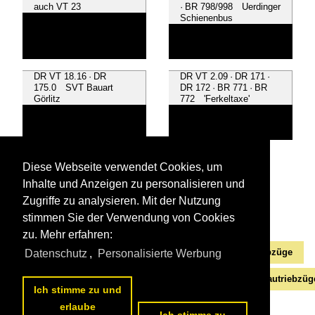
auch VT 23
· BR 798/998 Uerdinger
Schienenbus
DR VT 18.16 · DR
DR VT 2.09 · DR 171 ·
175.0 SVT Bauart
DR 172 · BR 771 · BR
Görlitz
772 'Ferkeltaxe'
DRG SVT 137 · DR 183
Diese Webseite verwendet Cookies, um
· DR VT 04.1
Schnelltriebwagen
Inhalte und Anzeigen zu personalisieren und
Zugriffe zu analysieren. Mit der Nutzung
stimmen Sie der Verwendung von Cookies
zu. Mehr erfahren:
Alle Videos aus
Dieseltriebzüge | bis 1970 und Altbautriebzüge
Datenschutz
,
Personalisierte Werbung
Die ersten Videos aus
Dieseltriebzüge | bis 1970 und Altbautriebzüg
Ich stimme zu und
erlaube