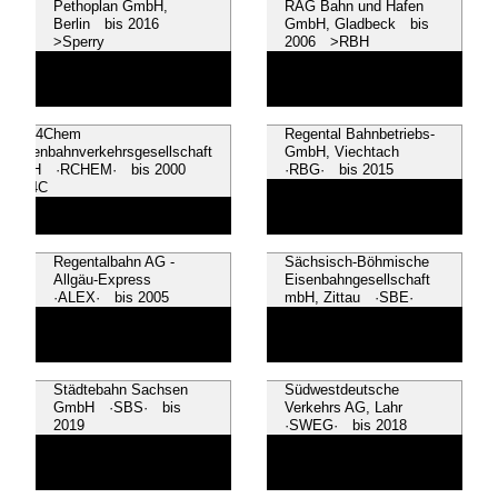
Pethoplan GmbH,
RAG Bahn und Hafen
Berlin bis 2016
GmbH, Gladbeck bis
>Sperry
2006 >RBH
Rail4Chem
Regental Bahnbetriebs-
Eisenbahnverkehrsgesellschaft
GmbH, Viechtach
mbH ·RCHEM· bis 2000
·RBG· bis 2015
>R4C
Regentalbahn AG -
Sächsisch-Böhmische
Allgäu-Express
Eisenbahngesellschaft
·ALEX· bis 2005
mbH, Zittau ·SBE·
Städtebahn Sachsen
Südwestdeutsche
GmbH ·SBS· bis
Verkehrs AG, Lahr
2019
·SWEG· bis 2018