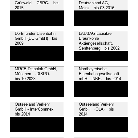
Grünwald ·CBRG· bis
Deutschland AG,
2015
Mainz bis 03.2016
Dortmunder Eisenbahn
LAUBAG Lausitzer
GmbH (DE GmbH) bis
Braunkohle
2009
Aktiengesellschaft,
Senftenberg bis 2002
MRCE Dispolok GmbH,
Nordbayerische
München ·DISPO·
Eisenbahngesellschaft
bis 10.2023
mbH ·NBE· bis 2014
Ostseeland Verkehr
Ostseeland Verkehr
GmbH - InterConnnex
GmbH ·OLA· bis
bis 2014
2014