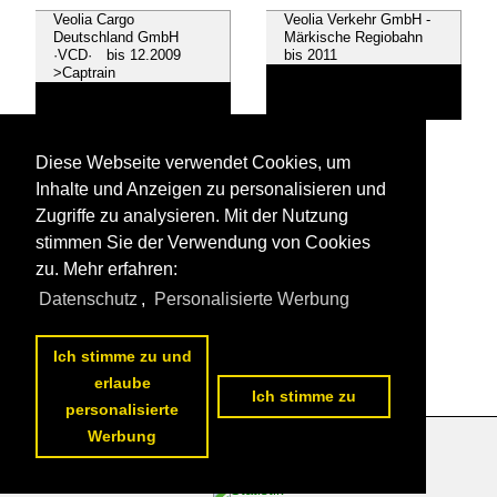
Veolia Cargo
Veolia Verkehr GmbH -
Deutschland GmbH
Märkische Regiobahn
·VCD· bis 12.2009
bis 2011
>Captrain
Wincanton Rail GmbH,
Diese Webseite verwendet Cookies, um
St. Ingbert ·WINR·
Inhalte und Anzeigen zu personalisieren und
Zugriffe zu analysieren. Mit der Nutzung
stimmen Sie der Verwendung von Cookies
zu. Mehr erfahren:
Alle Videos aus
Unternehmen | historisch
Datenschutz
,
Personalisierte Werbung
Die ersten Videos aus
Unternehmen | historisch
Ich stimme zu und
erlaube
Ich stimme zu
personalisierte
Werbung
Datenschutzerklärung
|
Impressum
|
Kontakt