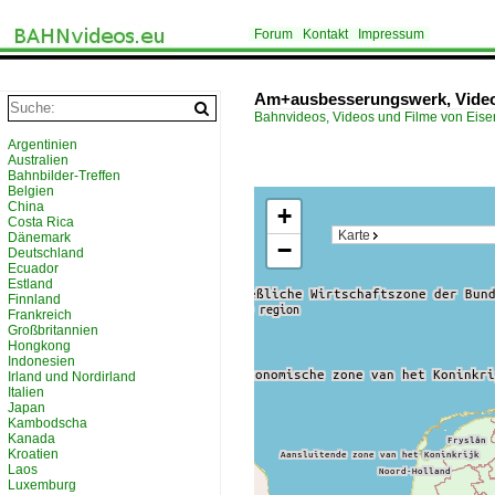
Forum
Kontakt
Impressum
Am+ausbesserungswerk, Vide
Bahnvideos, Videos und Filme von Eis
Argentinien
Australien
Bahnbilder-Treffen
Belgien
China
+
Costa Rica
Karte
Dänemark
−
Deutschland
Ecuador
Estland
Finnland
Frankreich
Großbritannien
Hongkong
Indonesien
Irland und Nordirland
Italien
Japan
Kambodscha
Kanada
Kroatien
Laos
Luxemburg