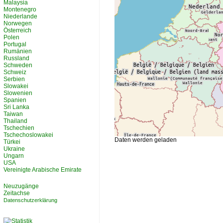
Malaysia
Montenegro
Niederlande
Norwegen
Österreich
Polen
Portugal
Rumänien
Russland
Schweden
Schweiz
Serbien
Slowakei
Slowenien
Spanien
Sri Lanka
Taiwan
Thailand
Tschechien
Tschechoslowakei
Daten werden geladen
Türkei
Ukraine
Ungarn
USA
Vereinigte Arabische Emirate
Neuzugänge
Zeitachse
Datenschutzerklärung