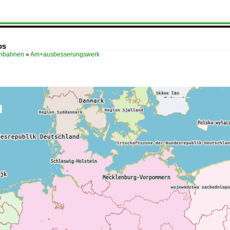
os
enbahnen
»
Am+ausbesserungswerk