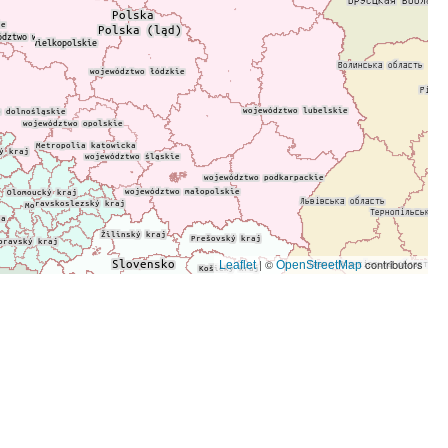
| ©
contributors
Leaflet
OpenStreetMap