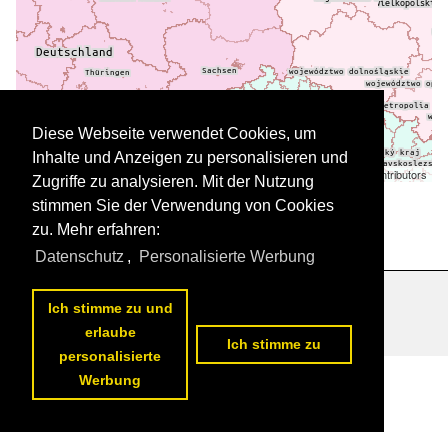
Diese Webseite verwendet Cookies, um
Inhalte und Anzeigen zu personalisieren und
Leaflet
| ©
OpenStreetMap
contributors
Zugriffe zu analysieren. Mit der Nutzung
Daten werden geladen
stimmen Sie der Verwendung von Cookies
zu. Mehr erfahren:
Datenschutz
,
Personalisierte Werbung
Datenschutzerklärung
|
Impressum
|
Kontakt
Ich stimme zu und
erlaube
Ich stimme zu
personalisierte
Werbung