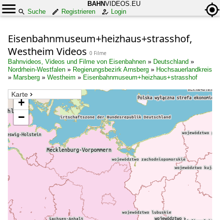
BAHN
VIDEOS.EU
Suche
Registrieren
Login
Eisenbahnmuseum+heizhaus+strasshof,
Westheim Videos
0 Filme
Bahnvideos, Videos und Filme von Eisenbahnen
»
Deutschland
»
Nordrhein-Westfalen
»
Regierungsbezirk Arnsberg
»
Hochsauerlandkreis
»
Marsberg
»
Westheim
»
Eisenbahnmuseum+heizhaus+strasshof
Karte
+
−