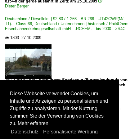
8154-8 der gerde ausfährt in Zeitz am 25.10.2009

Dieter Berger
Deutschland / Dieselloks | 92 80 / 1 266 BR 266 ·JT42CWR(M/-
T1)· Class 66
,
Deutschland / Unternehmen | historisch / Rail4Chem
Eisenbahnverkehrsgesellschaft mbH ·RCHEM· bis 2000 >R4C
1803.
27.10.2009

Teil 2 BR 52 8154-8 mit ihrem Sonderzug (Burgenlandrunde von
Leipzig über Zeitz, Weißenfels, Großkorbetha und wieder nach
Leipzig)jetzt beim umsetzen der Lok in Zeitz 25.10.2009

Diese Webseite verwendet Cookies, um
Dieter Berger
Inhalte und Anzeigen zu personalisieren und
Deutschland / Dampfloks / BR 52 DR 52.1-7/52.9 ·Kriegslok·
,
Zugriffe zu analysieren. Mit der Nutzung
Deutschland / Galerien / Sonderzüge und Sonderfahrten
stimmen Sie der Verwendung von Cookies
1364.
26.10.2009

zu. Mehr erfahren:
Datenschutz
,
Personalisierte Werbung