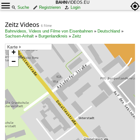
BAHN
VIDEOS.EU
Suche
Registrieren
Login
Zeitz Videos
6 Filme
Bahnvideos, Videos und Filme von Eisenbahnen
»
Deutschland
»
Sachsen-Anhalt
»
Burgenlandkreis
»
Zeitz
Karte
+
−