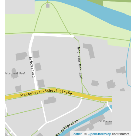
Leaflet
| ©
OpenStreetMap
contributors