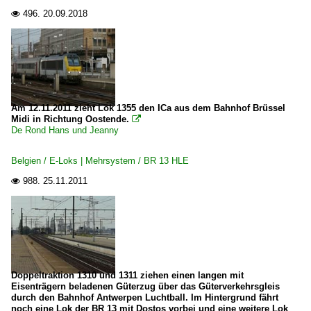
2011
Güterverkehr
496.
20.09.2018

2018
Coil- und Stahlzüge
Personenwagen
Typ I11 Steuerwagen
Am 12.11.2011 zieht Lok 1355 den ICa aus dem Bahnhof Brüssel
Midi in Richtung Oostende.

Luxemburg
De Rond Hans und Jeanny
Bahnhöfe
Belgien / E-Loks | Mehrsystem / BR 13 HLE
Belval-Université
988.
25.11.2011

Dieselloks
BR 1800
Doppeltraktion 1310 und 1311 ziehen einen langen mit
Eisenträgern beladenen Güterzug über das Güterverkehrsgleis
durch den Bahnhof Antwerpen Luchtball. Im Hintergrund fährt
noch eine Lok der BR 13 mit Dostos vorbei und eine weitere Lok