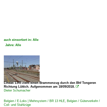
auch einsortiert in: Alle
Jahre: Alle
×
×
Alle Kategorien
Alle Jahre
Belgien
2000
Bahnhöfe
2008
Lüttich (alle Bahnhöfe)
2009
Lineas 1345 zieht einen Brammenzug durch den Bhf Tongeren
Richtung Lüttich. Aufgenommen am 18/09/2018.

Dieter Schumacher
E-Loks | Mehrsystem
2010
BR 16
Belgien / E-Loks | Mehrsystem / BR 13 HLE
,
Belgien / Güterverkehr /
2010
Coil- und Stahlzüge