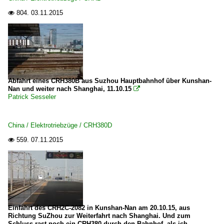
804.
03.11.2015

Abfahrt eines CRH380B aus Suzhou Hauptbahnhof über Kunshan-
Nan und weiter nach Shanghai, 11.10.15

Patrick Sesseler
China / Elektrotriebzüge / CRH380D
559.
07.11.2015

Einfahrt des CRH2C-2082 in Kunshan-Nan am 20.10.15, aus
Richtung SuZhou zur Weiterfahrt nach Shanghai. Und zum
Schluss rast noch ein CRH380 durch den Bahnhof, als ich