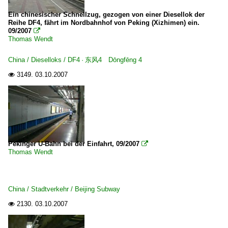
Ein chinesischer Schnellzug, gezogen von einer Diesellok der
Reihe DF4, fährt im Nordbahnhof von Peking (Xizhimen) ein.
09/2007

Thomas Wendt
China / Dieselloks / DF4 · 东风4 Dōngfēng 4
3149.
03.10.2007

Pekinger U-Bahn bei der Einfahrt, 09/2007

Thomas Wendt
China / Stadtverkehr / Beijing Subway
2130.
03.10.2007
