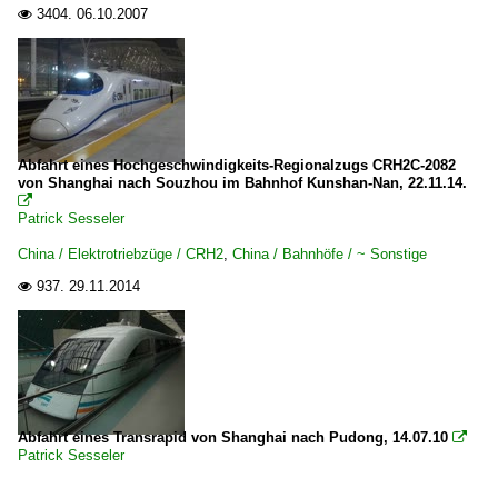
3404.
06.10.2007

Abfahrt eines Hochgeschwindigkeits-Regionalzugs CRH2C-2082
von Shanghai nach Souzhou im Bahnhof Kunshan-Nan, 22.11.14.

Patrick Sesseler
China / Elektrotriebzüge / CRH2
,
China / Bahnhöfe / ~ Sonstige
937.
29.11.2014

Abfahrt eines Transrapid von Shanghai nach Pudong, 14.07.10

Patrick Sesseler