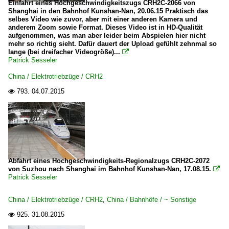
Einfahrt eines Hochgeschwindigkeitszugs CRH2C-2066 von
Shanghai in den Bahnhof Kunshan-Nan, 20.06.15 Praktisch das
selbes Video wie zuvor, aber mit einer anderen Kamera und
anderem Zoom sowie Format. Dieses Video ist in HD-Qualität
aufgenommen, was man aber leider beim Abspielen hier nicht
mehr so richtig sieht. Dafür dauert der Upload gefühlt zehnmal so
lange (bei dreifacher Videogröße)...

Patrick Sesseler
China / Elektrotriebzüge / CRH2
793.
04.07.2015

Abfahrt eines Hochgeschwindigkeits-Regionalzugs CRH2C-2072
von Suzhou nach Shanghai im Bahnhof Kunshan-Nan, 17.08.15.

Patrick Sesseler
China / Elektrotriebzüge / CRH2
,
China / Bahnhöfe / ~ Sonstige
925.
31.08.2015
