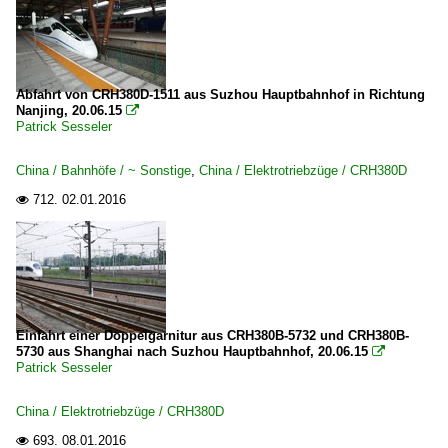
Abfahrt von CRH380D-1511 aus Suzhou Hauptbahnhof in Richtung
Nanjing, 20.06.15

Patrick Sesseler
China / Bahnhöfe / ~ Sonstige
,
China / Elektrotriebzüge / CRH380D
712.
02.01.2016

Einfahrt einer Doppelgarnitur aus CRH380B-5732 und CRH380B-
5730 aus Shanghai nach Suzhou Hauptbahnhof, 20.06.15

Patrick Sesseler
China / Elektrotriebzüge / CRH380D
693.
08.01.2016
