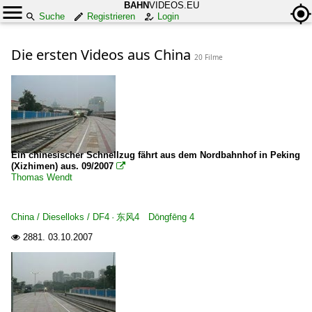
BAHN
VIDEOS.EU
Suche
Registrieren
Login
Die ersten Videos aus China
20 Filme
Ein chinesischer Schnellzug fährt aus dem Nordbahnhof in Peking
(Xizhimen) aus. 09/2007

Thomas Wendt
China / Dieselloks / DF4 · 东风4 Dōngfēng 4
2881.
03.10.2007
