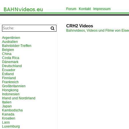
Forum
Kontakt
Impressum
CRH2 Videos
Bahnvideos, Videos und Filme von Eis
Argentinien
Australien
Bahnbilder-Treffen
Belgien
China
Costa Rica
Dänemark
Deutschland
Ecuador
Estland
Finnland
Frankreich
Großbritannien
Hongkong
Indonesien
Irland und Nordirland
Italien
Japan
Kambodscha
Kanada
Kroatien
Laos
Luxemburg