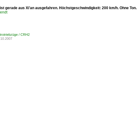
ist gerade aus Xi'an ausgefahren. Höchstgeschwindigkeit: 200 km/h. Ohne Ton.
endt
ktrotriebzüge / CRH2
.10.2007