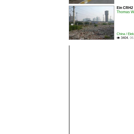
Ein CRH2 
Thomas W
China / Ele
3404.
06
