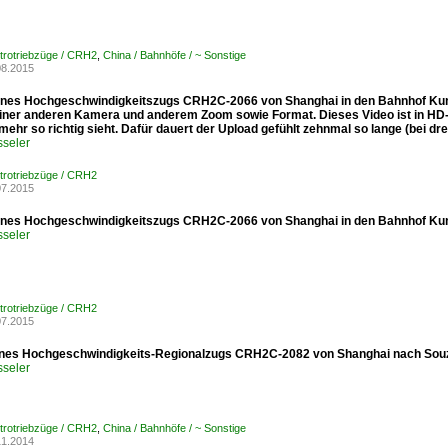
ktrotriebzüge / CRH2
,
China / Bahnhöfe / ~ Sonstige
08.2015
eines Hochgeschwindigkeitszugs CRH2C-2066 von Shanghai in den Bahnhof Kuns
einer anderen Kamera und anderem Zoom sowie Format. Dieses Video ist in HD
 mehr so richtig sieht. Dafür dauert der Upload gefühlt zehnmal so lange (bei dre
sseler
ktrotriebzüge / CRH2
07.2015
eines Hochgeschwindigkeitszugs CRH2C-2066 von Shanghai in den Bahnhof Ku
sseler
ktrotriebzüge / CRH2
07.2015
ines Hochgeschwindigkeits-Regionalzugs CRH2C-2082 von Shanghai nach Souz
sseler
ktrotriebzüge / CRH2
,
China / Bahnhöfe / ~ Sonstige
11.2014