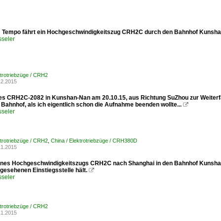
 Tempo fährt ein Hochgeschwindigkeitszug CRH2C durch den Bahnhof Kunsha
sseler
ktrotriebzüge / CRH2
12.2015
des CRH2C-2082 in Kunshan-Nan am 20.10.15, aus Richtung SuZhou zur Weiter
Bahnhof, als ich eigentlich schon die Aufnahme beenden wollte...

sseler
ktrotriebzüge / CRH2
,
China / Elektrotriebzüge / CRH380D
11.2015
eines Hochgeschwindigkeitszugs CRH2C nach Shanghai in den Bahnhof Kunshan
gesehenen Einstiegsstelle hält.

sseler
ktrotriebzüge / CRH2
11.2015