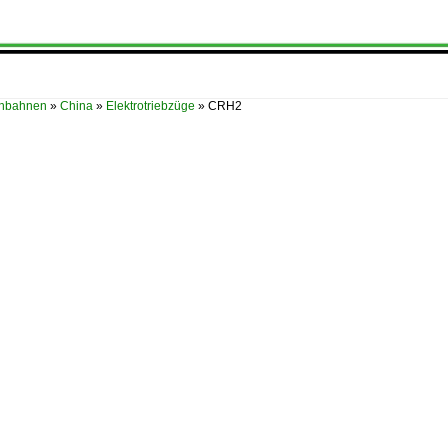
enbahnen
»
China
»
Elektrotriebzüge
»
CRH2