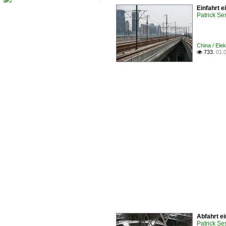
Einfahrt 
Patrick Se
China / Ele
733.
01.

Abfahrt e
Patrick Se