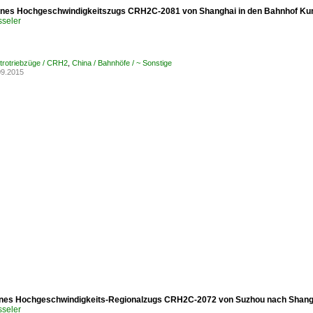
eines Hochgeschwindigkeitszugs CRH2C-2081 von Shanghai in den Bahnhof Ku
sseler
ktrotriebzüge / CRH2
,
China / Bahnhöfe / ~ Sonstige
09.2015
ines Hochgeschwindigkeits-Regionalzugs CRH2C-2072 von Suzhou nach Shangh
sseler