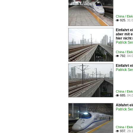
China / Ele
925.
31.

Einfahrt 
aber mit 
hier nicht
Patrick Se
China / Ele
792.
04.

Einfahrt 
Patrick Se
China / Ele
685.
04.

Abfahrt e
Patrick Se
China / Ele
937.
29.
