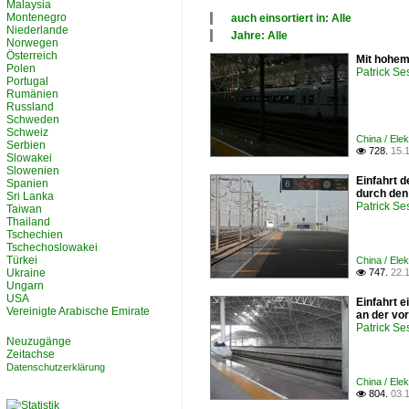
Malaysia
Montenegro
auch einsortiert in: Alle
Niederlande
×
Jahre: Alle
Norwegen
Alle Kategorien
×
Österreich
Mit hohem
China
Alle Jahre
Polen
Patrick Se
2000
Portugal
2010
Rumänien
Russland
Schweden
Schweiz
China / Ele
Serbien
728.
15.

Slowakei
Slowenien
Einfahrt 
Spanien
durch den 
Sri Lanka
Patrick Se
Taiwan
Thailand
Tschechien
Tschechoslowakei
Türkei
China / Ele
Ukraine
747.
22.

Ungarn
USA
Einfahrt 
Vereinigte Arabische Emirate
an der vor
Patrick Se
Neuzugänge
Zeitachse
Datenschutzerklärung
China / Ele
804.
03.
