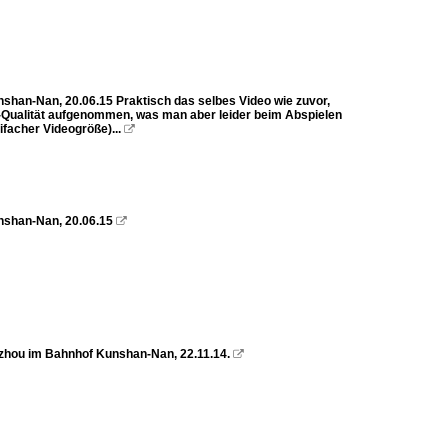
han-Nan, 20.06.15 Praktisch das selbes Video wie zuvor,
-Qualität aufgenommen, was man aber leider beim Abspielen
ifacher Videogröße)...

nshan-Nan, 20.06.15

hou im Bahnhof Kunshan-Nan, 22.11.14.
