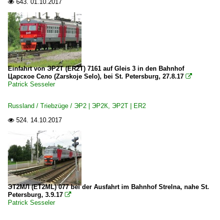
643.
01.10.2017

Einfahrt von ЭР2T (ER2T) 7161 auf Gleis 3 in den Bahnhof
Царское Село (Zarskoje Selo), bei St. Petersburg, 27.8.17

Patrick Sesseler
Russland / Triebzüge / ЭР2 | ЭР2К, ЭР2T | ER2
524.
14.10.2017

ЭT2MЛ (ET2ML) 077 bei der Ausfahrt im Bahnhof Strelna, nahe St.
Petersburg, 3.9.17

Patrick Sesseler