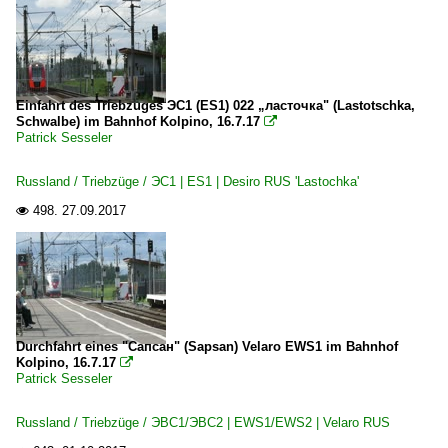
Einfahrt des Triebzuges ЭС1 (ES1) 022 „ласточка" (Lastotschka,
Schwalbe) im Bahnhof Kolpino, 16.7.17

Patrick Sesseler
Russland / Triebzüge / ЭС1 | ES1 | Desiro RUS 'Lastochka'
498.
27.09.2017

Durchfahrt eines "Сапсан" (Sapsan) Velaro EWS1 im Bahnhof
Kolpino, 16.7.17

Patrick Sesseler
Russland / Triebzüge / ЭВС1/ЭВС2 | EWS1/EWS2 | Velaro RUS