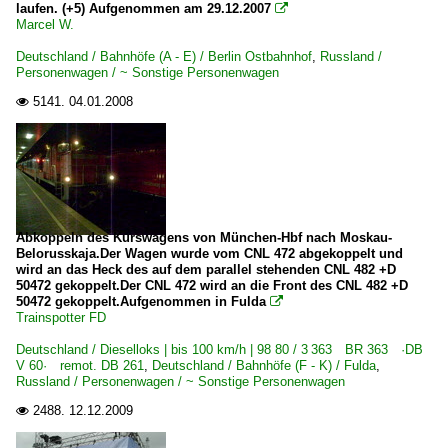
laufen. (+5) Aufgenommen am 29.12.2007

Marcel W.
Deutschland / Bahnhöfe (A - E) / Berlin Ostbahnhof
,
Russland /
Personenwagen / ~ Sonstige Personenwagen
5141.
04.01.2008

Abkoppeln des Kurswagens von München-Hbf nach Moskau-
Belorusskaja.Der Wagen wurde vom CNL 472 abgekoppelt und
wird an das Heck des auf dem parallel stehenden CNL 482 +D
50472 gekoppelt.Der CNL 472 wird an die Front des CNL 482 +D
50472 gekoppelt.Aufgenommen in Fulda

Trainspotter FD
Deutschland / Dieselloks | bis 100 km/h | 98 80 / 3 363 BR 363 ·DB
V 60· remot. DB 261
,
Deutschland / Bahnhöfe (F - K) / Fulda
,
Russland / Personenwagen / ~ Sonstige Personenwagen
2488.
12.12.2009
