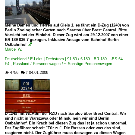
Meine Damen und Herren auf Gleis 1, es fährt ein D-Zug (1249) von
Berlin Zoologischer Garten nach Saratov über Brest Central. Bitte
Vorsicht bei der Einfahrt. Dieser Zug wird am 29.12.2007 von einer
BR 189 036-7 gezogen. Inklusive Ansage vom Bahnhof Berlin
Ostbahnhof

Marcel W.
Deutschland / E-Loks | Drehstrom | 91 80 / 6 189 BR 189 ·ES 64
F4·
,
Russland / Personenwagen / ~ Sonstige Personenwagen
4756.
04.01.2008

 7
D 1249 mit WLABm der RZD nach Saratov über Brest Central. Wir
sind nicht in Warszawa oder Minsk, nein wir sind Berlin
Ostbahnhof. Ein Krach bei diesen Zug das ist ja schon unnormal.
Der Zugführer schreit "Tür zu". Die Russen oder was das sind,
reagieren nicht. Der Zugführer muss deswegen zu diesen Wagen