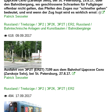
Царское Село (Zarskoje Selo), bei St. Petersburg, 19.8.17, über
den Bahnübergang, wo geschlossene Schranken für Fußgänger
offenbar nicht gelten, das Pfeifen des Zuges nur "schneller gehen"
bedeutet, und erst wenn der Zug hupt wird es wirklich ernst :-)

Patrick Sesseler
Russland / Triebzüge / ЭР2 | ЭР2К, ЭР2T | ER2
,
Russland /
Bahntechnische Anlagen und Kunstbauten / Bahnübergänge
618.
09.09.2017

Ausfahrt von ЭР2T (ER2T) 7199 aus dem Bahnhof Царское Село
(Zarskoje Selo), bei St. Petersburg, 27.8.17.

Patrick Sesseler
Russland / Triebzüge / ЭР2 | ЭР2К, ЭР2T | ER2
494.
17.09.2017
