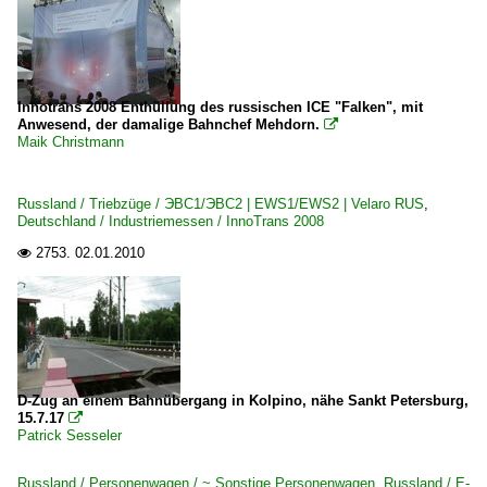
Innotrans 2008 Enthüllung des russischen ICE "Falken", mit
Anwesend, der damalige Bahnchef Mehdorn.

Maik Christmann
Russland / Triebzüge / ЭВС1/ЭВС2 | EWS1/EWS2 | Velaro RUS
,
Deutschland / Industriemessen / InnoTrans 2008
2753.
02.01.2010

D-Zug an einem Bahnübergang in Kolpino, nähe Sankt Petersburg,
15.7.17

Patrick Sesseler
Russland / Personenwagen / ~ Sonstige Personenwagen
,
Russland / E-