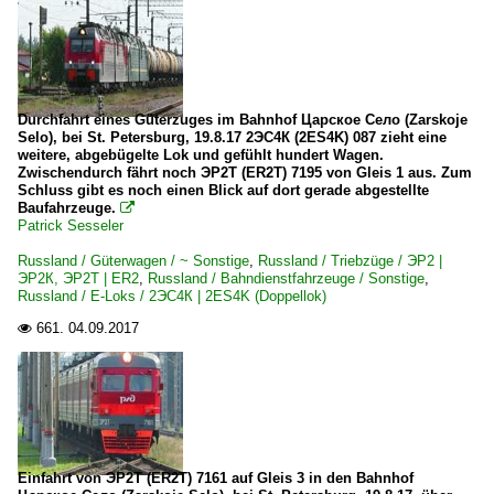
Durchfahrt eines Güterzuges im Bahnhof Царское Село (Zarskoje
Selo), bei St. Petersburg, 19.8.17 2ЭС4К (2ES4K) 087 zieht eine
weitere, abgebügelte Lok und gefühlt hundert Wagen.
Zwischendurch fährt noch ЭР2T (ER2T) 7195 von Gleis 1 aus. Zum
Schluss gibt es noch einen Blick auf dort gerade abgestellte
Baufahrzeuge.

Patrick Sesseler
Russland / Güterwagen / ~ Sonstige
,
Russland / Triebzüge / ЭР2 |
ЭР2К, ЭР2T | ER2
,
Russland / Bahndienstfahrzeuge / Sonstige
,
Russland / E-Loks / 2ЭС4К | 2ES4K (Doppellok)
661.
04.09.2017

Einfahrt von ЭР2T (ER2T) 7161 auf Gleis 3 in den Bahnhof