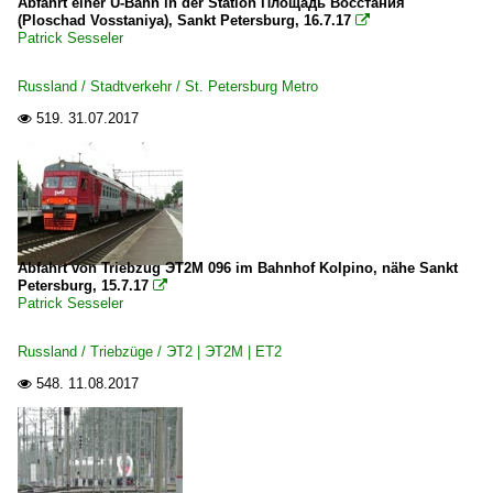
Abfahrt einer U-Bahn in der Station Площадь Восстания
(Ploschad Vosstaniya), Sankt Petersburg, 16.7.17

Patrick Sesseler
Russland / Stadtverkehr / St. Petersburg Metro
519.
31.07.2017

Abfahrt von Triebzug ЭТ2M 096 im Bahnhof Kolpino, nähe Sankt
Petersburg, 15.7.17

Patrick Sesseler
Russland / Triebzüge / ЭТ2 | ЭТ2M | ET2
548.
11.08.2017
