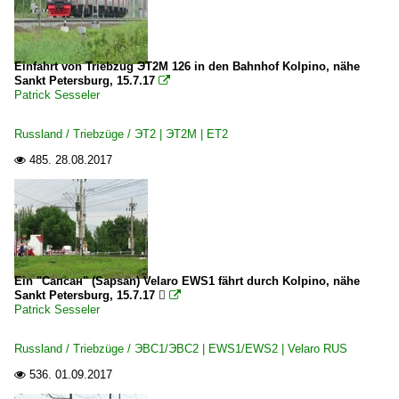
Einfahrt von Triebzug ЭТ2M 126 in den Bahnhof Kolpino, nähe
Sankt Petersburg, 15.7.17

Patrick Sesseler
Russland / Triebzüge / ЭТ2 | ЭТ2M | ET2
485.
28.08.2017

Ein "Сапсан" (Sapsan) Velaro EWS1 fährt durch Kolpino, nähe
Sankt Petersburg, 15.7.17 

Patrick Sesseler
Russland / Triebzüge / ЭВС1/ЭВС2 | EWS1/EWS2 | Velaro RUS
536.
01.09.2017
