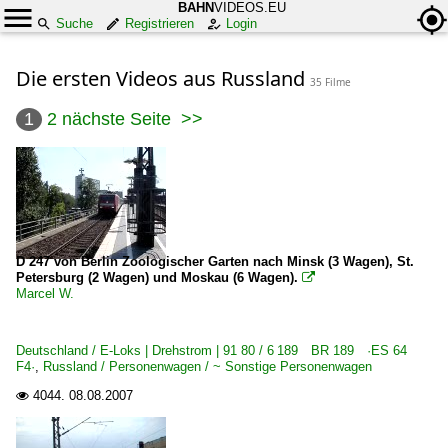
BAHN
VIDEOS.EU
Suche
Registrieren
Login
Die ersten Videos aus Russland
35 Filme
1
2
nächste Seite
>>
D 247 von Berlin Zoologischer Garten nach Minsk (3 Wagen), St.
Petersburg (2 Wagen) und Moskau (6 Wagen).

Marcel W.
Deutschland / E-Loks | Drehstrom | 91 80 / 6 189 BR 189 ·ES 64
F4·
,
Russland / Personenwagen / ~ Sonstige Personenwagen
4044.
08.08.2007
