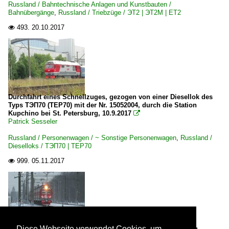
Russland / Bahntechnische Anlagen und Kunstbauten /
Bahnübergänge
,
Russland / Triebzüge / ЭТ2 | ЭТ2M | ET2
493.
20.10.2017

Durchfahrt eines Schnellzuges, gezogen von einer Diesellok des
Typs ТЭП70 (TEP70) mit der Nr. 15052004, durch die Station
Kupchino bei St. Petersburg, 10.9.2017

Patrick Sesseler
Russland / Personenwagen / ~ Sonstige Personenwagen
,
Russland /
Dieselloks / ТЭП70 | TEP70
999.
05.11.2017

Diese Webseite verwendet Cookies, um