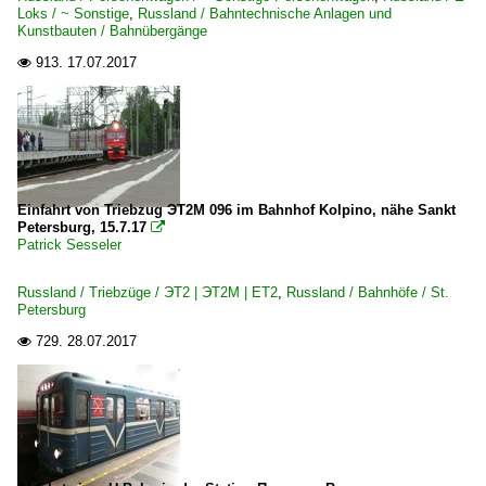
Loks / ~ Sonstige
,
Russland / Bahntechnische Anlagen und
Kunstbauten / Bahnübergänge
913.
17.07.2017

Einfahrt von Triebzug ЭТ2M 096 im Bahnhof Kolpino, nähe Sankt
Petersburg, 15.7.17

Patrick Sesseler
Russland / Triebzüge / ЭТ2 | ЭТ2M | ET2
,
Russland / Bahnhöfe / St.
Petersburg
729.
28.07.2017
