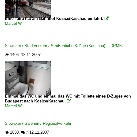
Eine Tatra hat am Bahnhof Kosice/Kaschau einfahrt.

Marcel W.
Slowakei / Stadtverkehr / Straßenbahn Ko¨ice (Kaschau) ·DPMK·
1406.
12.11.2007

Einmal das WC und einmal das WC mit Toilette eines D-Zuges von
Budapest nach Kosice/Kaschau.

Marcel W.
Slowakei / Galerien / Regionalverkehr
2030.
12.11.2007

 7