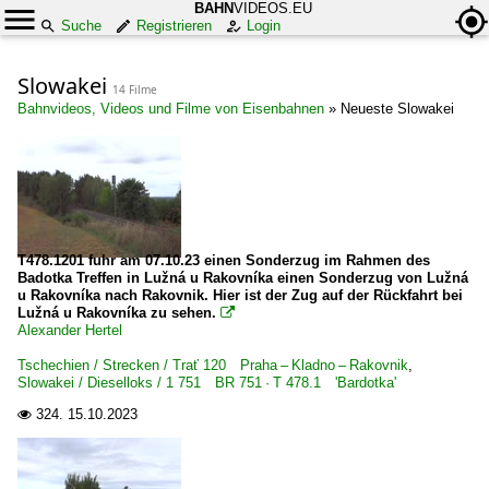
BAHN
VIDEOS.EU
Suche
Registrieren
Login
Slowakei
14 Filme
Bahnvideos, Videos und Filme von Eisenbahnen
»
Neueste Slowakei
T478.1201 fuhr am 07.10.23 einen Sonderzug im Rahmen des
Badotka Treffen in Lužná u Rakovníka einen Sonderzug von Lužná
u Rakovníka nach Rakovnik. Hier ist der Zug auf der Rückfahrt bei
Lužná u Rakovníka zu sehen.

Alexander Hertel
Tschechien / Strecken / Trať 120 Praha – Kladno – Rakovnik
,
Slowakei / Dieselloks / 1 751 BR 751 · T 478.1 'Bardotka'
324.
15.10.2023
