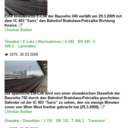
Eine slowakische E-Lok der Baureihe 240 verläßt am 29.3.2009 mit
dem IC 403 "Saris" den Bahnhof Bratislava-Petrzalka Richtung
Kosice.

Christian Bünker
Slowakei / E-Loks | Wechselstrom / 6 240 BR 240 · S
499.0 ’Laminátka’
1979.
30.03.2009

Die spanische EM-Lok wird von einer slowakischen Diesellok der
Baureihe 742 durch den Bahnhof Bratislava-Petrzalka geschoben.
Dahinter ist der IC 403 "Saris" zu sehen, den sie wenige Minuten
zuvor von Wien West hierher gebracht hat (29.3.2009).

Christian Bünker
Slowakei / Dieselloks / 1 742 BR 742 · T 466.2 'Transistor'