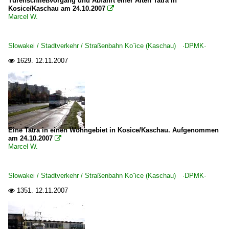
Türenschließvorgang und Abfahrt einer Alten Tatra in
Kosice/Kaschau am 24.10.2007

Marcel W.
Slowakei / Stadtverkehr / Straßenbahn Ko¨ice (Kaschau) ·DPMK·
1629.
12.11.2007

Eine Tatra in einen Wohngebiet in Kosice/Kaschau. Aufgenommen
am 24.10.2007

Marcel W.
Slowakei / Stadtverkehr / Straßenbahn Ko¨ice (Kaschau) ·DPMK·
1351.
12.11.2007
