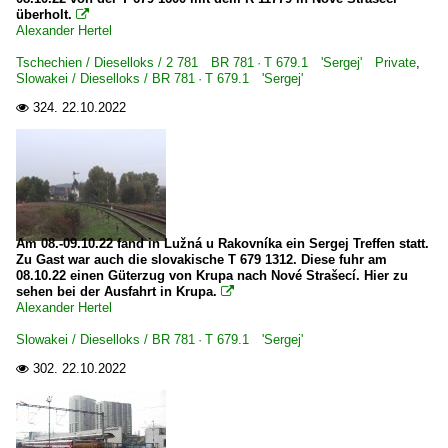
überholt.

Alexander Hertel
Tschechien / Dieselloks / 2 781 BR 781 · T 679.1 'Sergej' Private
,
Slowakei / Dieselloks / BR 781 · T 679.1 'Sergej'
324.
22.10.2022

Am 08.-09.10.22 fand in Lužná u Rakovníka ein Sergej Treffen statt.
Zu Gast war auch die slovakische T 679 1312. Diese fuhr am
08.10.22 einen Güterzug von Krupa nach Nové Strašecí. Hier zu
sehen bei der Ausfahrt in Krupa.

Alexander Hertel
Slowakei / Dieselloks / BR 781 · T 679.1 'Sergej'
302.
22.10.2022
