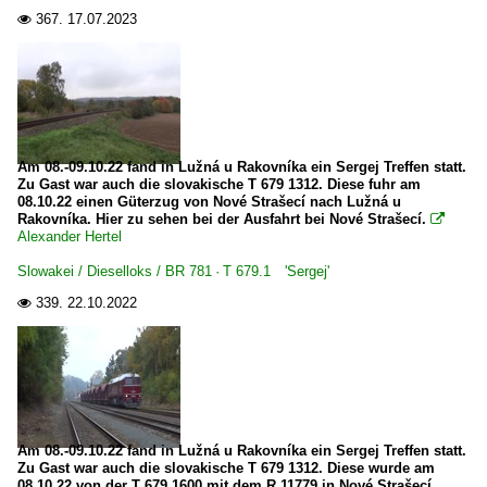
367.
17.07.2023

Am 08.-09.10.22 fand in Lužná u Rakovníka ein Sergej Treffen statt.
Zu Gast war auch die slovakische T 679 1312. Diese fuhr am
08.10.22 einen Güterzug von Nové Strašecí nach Lužná u
Rakovníka. Hier zu sehen bei der Ausfahrt bei Nové Strašecí.

Alexander Hertel
Slowakei / Dieselloks / BR 781 · T 679.1 'Sergej'
339.
22.10.2022

Am 08.-09.10.22 fand in Lužná u Rakovníka ein Sergej Treffen statt.
Zu Gast war auch die slovakische T 679 1312. Diese wurde am
08.10.22 von der T 679 1600 mit dem R 11779 in Nové Strašecí