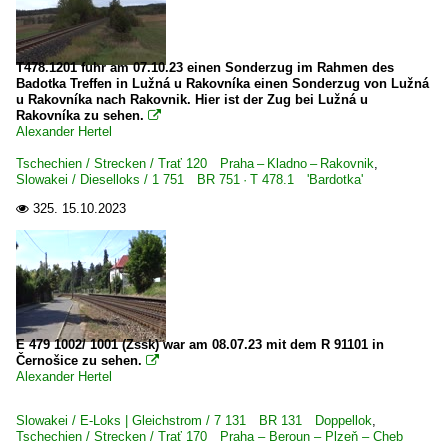
T478.1201 fuhr am 07.10.23 einen Sonderzug im Rahmen des
Badotka Treffen in Lužná u Rakovníka einen Sonderzug von Lužná
u Rakovníka nach Rakovnik. Hier ist der Zug bei Lužná u
Rakovníka zu sehen.

Alexander Hertel
Tschechien / Strecken / Trať 120 Praha – Kladno – Rakovnik
,
Slowakei / Dieselloks / 1 751 BR 751 · T 478.1 'Bardotka'
325.
15.10.2023

E 479 1002/ 1001 (Zssk) war am 08.07.23 mit dem R 91101 in
Černošice zu sehen.

Alexander Hertel
Slowakei / E-Loks | Gleichstrom / 7 131 BR 131 Doppellok
,
Tschechien / Strecken / Trať 170 Praha – Beroun – Plzeň – Cheb