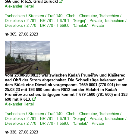
566 und R 615. Gruß zurück!

Dieselloks
Alexander Hertel
2 770 BR 770 · T 669.0 'Cmelak' Private
Tschechien / Strecken / Trať 140 Cheb – Chomutov
,
Tschechien /
Dieselloks / 2 781 BR 781 · T 679.1 'Sergej' Private
,
Tschechien /
Dieselloks / 2 770 BR 770 · T 669.0 'Cmelak' Private
Strecken
365.
27.08.2023

Trať 140 Cheb – Chomutov
Vom 23.08-26.08.23 war zwischen Kadaň Prunéřov und Klášterec
nad Ohří der Strom abgeschaltet. Die Schnellzüge bekamen auf
dem Stück eine Diesellok vorgespannt. T669 0001 (770 001) ist am
25.08.23 mit 193 690 und dem R612 bei der Abfahrt in Kadaň
Prunéřov zu sehen. Entgegen kommt T 679 1600 (781 600) mit 193
698 mit R 613.

Alexander Hertel
Tschechien / Strecken / Trať 140 Cheb – Chomutov
,
Tschechien /
Dieselloks / 2 781 BR 781 · T 679.1 'Sergej' Private
,
Tschechien /
Dieselloks / 2 770 BR 770 · T 669.0 'Cmelak' Private
338.
27.08.2023
