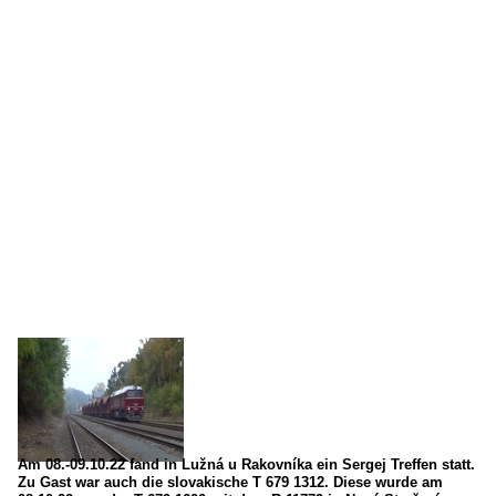
Am 08.-09.10.22 fand in Lužná u Rakovníka ein Sergej Treffen statt.
Zu Gast war auch die slovakische T 679 1312. Diese wurde am