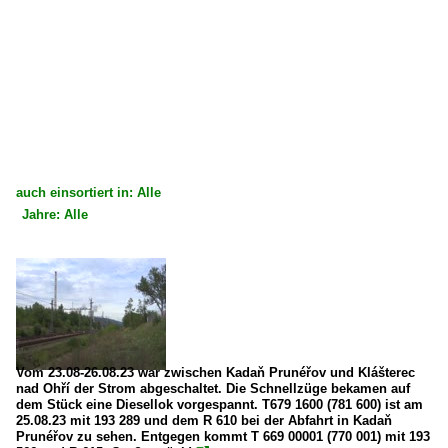
auch einsortiert in: Alle
Jahre: Alle
×
×
Alle Kategorien
Alle Jahre
Slowakei
2020
Dieselloks
2022
BR 781 · T 679.1 'Sergej'
2023
Vom 23.08-26.08.23 war zwischen Kadaň Prunéřov und Klášterec
nad Ohří der Strom abgeschaltet. Die Schnellzüge bekamen auf
dem Stück eine Diesellok vorgespannt. T679 1600 (781 600) ist am
Tschechien
25.08.23 mit 193 289 und dem R 610 bei der Abfahrt in Kadaň
Prunéřov zu sehen. Entgegen kommt T 669 00001 (770 001) mit 193