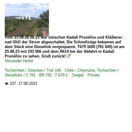
Vom 23.08-26.08.23 war zwischen Kadaň Prunéřov und Klášterec
nad Ohří der Strom abgeschaltet. Die Schnellzüge bekamen auf
dem Stück eine Diesellok vorgespannt. T679 1600 (781 600) ist am
25.08.23 mit 193 566 und dem R614 bei der Abfahrt in Kadaň
Prunéřov zu sehen. Gruß zurück!

Alexander Hertel
Tschechien / Strecken / Trať 140 Cheb – Chomutov
,
Tschechien /
Dieselloks / 2 781 BR 781 · T 679.1 'Sergej' Private
337.
27.08.2023
