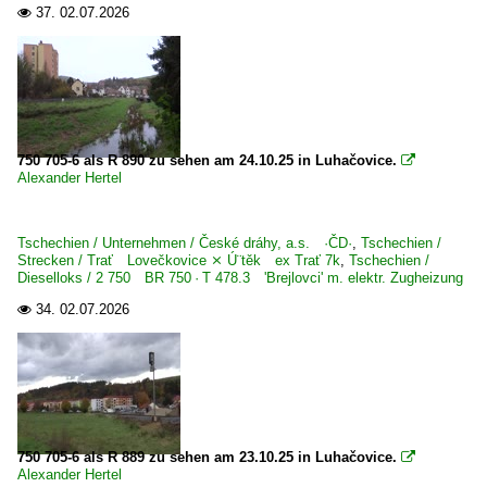
37.
02.07.2026

750 705-6 als R 890 zu sehen am 24.10.25 in Luhačovice.

Alexander Hertel
Tschechien / Unternehmen / České dráhy, a.s. ·ČD·
,
Tschechien /
Strecken / Trať Lovečkovice ⨯ Ú¨těk ex Trať 7k
,
Tschechien /
Dieselloks / 2 750 BR 750 · T 478.3 'Brejlovci' m. elektr. Zugheizung
34.
02.07.2026

750 705-6 als R 889 zu sehen am 23.10.25 in Luhačovice.

Alexander Hertel