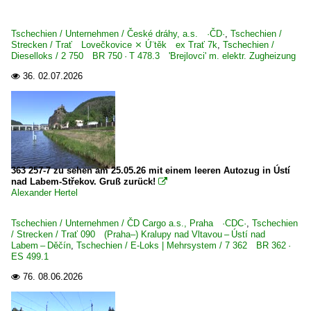
Tschechien / Unternehmen / České dráhy, a.s. ·ČD·
,
Tschechien /
Strecken / Trať Lovečkovice ⨯ Ú¨těk ex Trať 7k
,
Tschechien /
Dieselloks / 2 750 BR 750 · T 478.3 'Brejlovci' m. elektr. Zugheizung
36.
02.07.2026

363 257-7 zu sehen am 25.05.26 mit einem leeren Autozug in Ústí
nad Labem-Střekov. Gruß zurück!

Alexander Hertel
Tschechien / Unternehmen / ČD Cargo a.s., Praha ·CDC·
,
Tschechien
/ Strecken / Trať 090 (Praha–) Kralupy nad Vltavou – Ústí nad
Labem – Děčín
,
Tschechien / E-Loks | Mehrsystem / 7 362 BR 362 ·
ES 499.1
76.
08.06.2026
