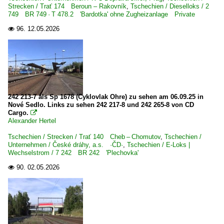
Strecken / Trať 174 Beroun – Rakovník
,
Tschechien / Dieselloks / 2
749 BR 749 · T 478.2 'Bardotka' ohne Zugheizanlage Private
96.
12.05.2026

242 213-7 als Sp 1678 (Cyklovlak Ohre) zu sehen am 06.09.25 in
Nové Sedlo. Links zu sehen 242 217-8 und 242 265-8 von CD
Cargo.

Alexander Hertel
Tschechien / Strecken / Trať 140 Cheb – Chomutov
,
Tschechien /
Unternehmen / České dráhy, a.s. ·ČD·
,
Tschechien / E-Loks |
Wechselstrom / 7 242 BR 242 'Plechovka'
90.
02.05.2026
