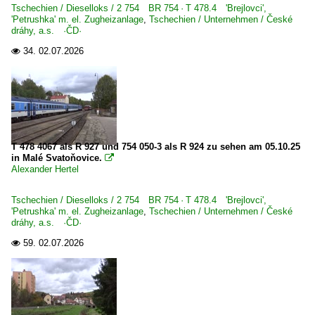
Tschechien / Dieselloks / 2 754 BR 754 · T 478.4 'Brejlovci',
'Petrushka' m. el. Zugheizanlage
,
Tschechien / Unternehmen / České
dráhy, a.s. ·ČD·
34.
02.07.2026

T 478 4067 als R 927 und 754 050-3 als R 924 zu sehen am 05.10.25
in Malé Svatoňovice.

Alexander Hertel
Tschechien / Dieselloks / 2 754 BR 754 · T 478.4 'Brejlovci',
'Petrushka' m. el. Zugheizanlage
,
Tschechien / Unternehmen / České
dráhy, a.s. ·ČD·
59.
02.07.2026
