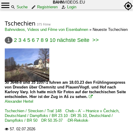
BAHN
VIDEOS.EU
Suche
Registrieren
Login
Tschechien
375 Filme
Bahnvideos, Videos und Filme von Eisenbahnen
»
Neueste Tschechien
1
2
3
4
5
6
7
8
9
10
nächste Seite
>>
50 3648-8 und 35 1097-1 fuhren am 18.03.23 den Frühlingsexpress
von Dresden über Chemnitz und Plauen/Vogtl. und Hof nach
Karlovy Vary. Ich hatte mich für Fotos auf der tschechischen Seite
entschieden. Hier ist der Zug in Aš zu sehen.

Alexander Hertel
Tschechien / Strecken / Trať 148 Cheb – A¨ – Hranice v Čechách
,
Deutschland / Dampfloks / BR 23.10 · DR 35.10
,
Deutschland /
Dampfloks / BR 50 DR 50.35-37 ·DR-Rekolok·
57.
02.07.2026
