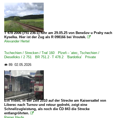
T 478 2006 (751 236-1) fuhr am 29.05.25 von Benešov u Prahy nach
Kyselka. Hier ist der Zug als R 098166 bei Vroutek.

Alexander Hertel
Tschechien / Strecken / Trať 160 Plzeň – ´atec
,
Tschechien /
Dieselloks / 2 751 BR 751.2 · T 478.2 'Bardotka' Private
89.
02.05.2026

Ein Video, in der Zeit 2010 auf der Strecke am Kaisersattel von
Liberec nach Turnov und retour gedreht, zeigt eine
Schnellzugleistung, als noch die ČD 843 die Strecke
entlangröhrten.

Rainer Haufe