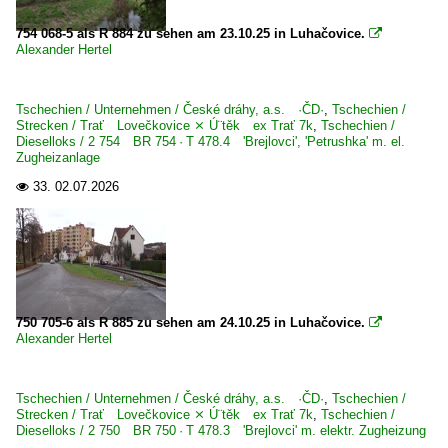
754 068-5 als R 884 zu sehen am 23.10.25 in Luhačovice.

Alexander Hertel
Tschechien / Unternehmen / České dráhy, a.s. ·ČD·
,
Tschechien /
Strecken / Trať Lovečkovice ⨯ Ú¨těk ex Trať 7k
,
Tschechien /
Dieselloks / 2 754 BR 754 · T 478.4 'Brejlovci', 'Petrushka' m. el.
Zugheizanlage
33.
02.07.2026

750 705-6 als R 885 zu sehen am 24.10.25 in Luhačovice.

Alexander Hertel
Tschechien / Unternehmen / České dráhy, a.s. ·ČD·
,
Tschechien /
Strecken / Trať Lovečkovice ⨯ Ú¨těk ex Trať 7k
,
Tschechien /
Dieselloks / 2 750 BR 750 · T 478.3 'Brejlovci' m. elektr. Zugheizung