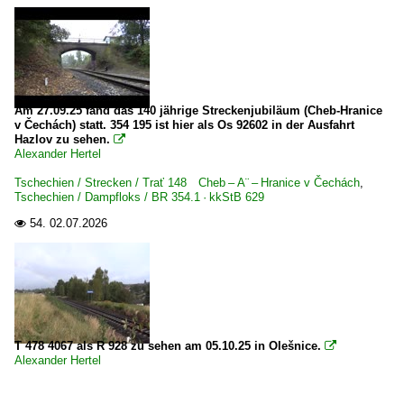
Am 27.09.25 fand das 140 jährige Streckenjubiläum (Cheb-Hranice
v Čechách) statt. 354 195 ist hier als Os 92602 in der Ausfahrt
Hazlov zu sehen.

Alexander Hertel
Tschechien / Strecken / Trať 148 Cheb – A¨ – Hranice v Čechách
,
Tschechien / Dampfloks / BR 354.1 · kkStB 629
54.
02.07.2026

T 478 4067 als R 928 zu sehen am 05.10.25 in Olešnice.

Alexander Hertel