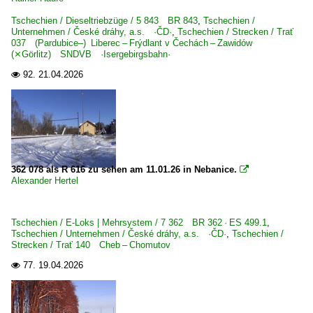
Tschechien / Dieseltriebzüge / 5 843 BR 843
,
Tschechien /
Unternehmen / České dráhy, a.s. ·ČD·
,
Tschechien / Strecken / Trať
037 (Pardubice–) Liberec – Frýdlant v Čechách – Zawidów
(⨯Görlitz) SNDVB ·Isergebirgsbahn·
92.
21.04.2026

362 078 als R 616 zu sehen am 11.01.26 in Nebanice.

Alexander Hertel
Tschechien / E-Loks | Mehrsystem / 7 362 BR 362 · ES 499.1
,
Tschechien / Unternehmen / České dráhy, a.s. ·ČD·
,
Tschechien /
Strecken / Trať 140 Cheb – Chomutov
77.
19.04.2026
