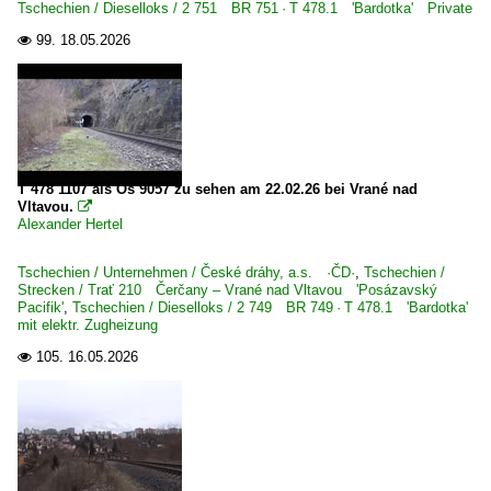
Tschechien / Dieselloks / 2 751 BR 751 · T 478.1 'Bardotka' Private
99.
18.05.2026

T 478 1107 als Os 9057 zu sehen am 22.02.26 bei Vrané nad
Vltavou.

Alexander Hertel
Tschechien / Unternehmen / České dráhy, a.s. ·ČD·
,
Tschechien /
Strecken / Trať 210 Čerčany – Vrané nad Vltavou 'Posázavský
Pacifik'
,
Tschechien / Dieselloks / 2 749 BR 749 · T 478.1 'Bardotka'
mit elektr. Zugheizung
105.
16.05.2026
