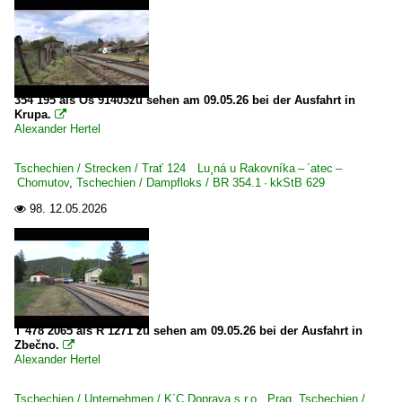
354 195 als Os 91403zu sehen am 09.05.26 bei der Ausfahrt in
Krupa.

Alexander Hertel
Tschechien / Strecken / Trať 124 Lu¸ná u Rakovníka – ´atec –
Chomutov
,
Tschechien / Dampfloks / BR 354.1 · kkStB 629
98.
12.05.2026

T 478 2065 als R 1271 zu sehen am 09.05.26 bei der Ausfahrt in
Zbečno.

Alexander Hertel
Tschechien / Unternehmen / K´C Doprava s.r.o., Prag
,
Tschechien /