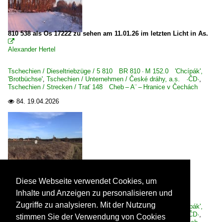
810 538 als Os 17222 zu sehen am 11.01.26 im letzten Licht in As.

Alexander Hertel
Tschechien / Dieseltriebzüge / 5 810 BR 810 · M 152.0 'Chcípák',
'Brotbüchse'
,
Tschechien / Unternehmen / České dráhy, a.s. ·ČD·
,
Tschechien / Strecken / Trať 148 Cheb – A¨ – Hranice v Čechách
84.
19.04.2026

810 425-9 als Os 17222 zu sehen am 24.02.26 bei Hranice v
Čechách.

Diese Webseite verwendet Cookies, um
Alexander Hertel
Inhalte und Anzeigen zu personalisieren und
Zugriffe zu analysieren. Mit der Nutzung
Tschechien / Dieseltriebzüge / 5 810 BR 810 · M 152.0 'Chcípák',
'Brotbüchse'
,
Tschechien / Unternehmen / České dráhy, a.s. ·ČD·
,
stimmen Sie der Verwendung von Cookies