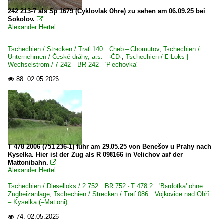
242 213-7 als Sp 1679 (Cyklovlak Ohre) zu sehen am 06.09.25 bei
Sokolov.

Alexander Hertel
Tschechien / Strecken / Trať 140 Cheb – Chomutov
,
Tschechien /
Unternehmen / České dráhy, a.s. ·ČD·
,
Tschechien / E-Loks |
Wechselstrom / 7 242 BR 242 'Plechovka'
88.
02.05.2026

T 478 2006 (751 236-1) fuhr am 29.05.25 von Benešov u Prahy nach
Kyselka. Hier ist der Zug als R 098166 in Velichov auf der
Mattonibahn.

Alexander Hertel
Tschechien / Dieselloks / 2 752 BR 752 · T 478.2 'Bardotka' ohne
Zugheizanlage
,
Tschechien / Strecken / Trať 086 Vojkovice nad Ohří
– Kyselka (–Mattoni)
74.
02.05.2026
