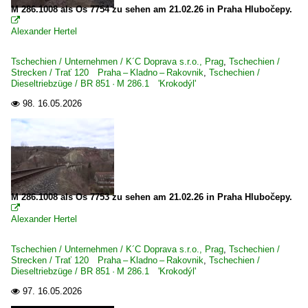
M 286.1008 als Os 7754 zu sehen am 21.02.26 in Praha Hlubočepy.

Alexander Hertel
Tschechien / Unternehmen / K´C Doprava s.r.o., Prag
,
Tschechien /
Strecken / Trať 120 Praha – Kladno – Rakovnik
,
Tschechien /
Dieseltriebzüge / BR 851 · M 286.1 'Krokodýl'
98.
16.05.2026

M 286.1008 als Os 7753 zu sehen am 21.02.26 in Praha Hlubočepy.

Alexander Hertel
Tschechien / Unternehmen / K´C Doprava s.r.o., Prag
,
Tschechien /
Strecken / Trať 120 Praha – Kladno – Rakovnik
,
Tschechien /
Dieseltriebzüge / BR 851 · M 286.1 'Krokodýl'
97.
16.05.2026
