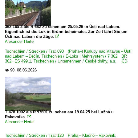
362 165-3 als R 682 zu sehen am 25.05.26 in Ústí nad Labem.
Eigentlich ist die Lok in Brünn beheimatet. Zur Zeit fährt Sie um
Ústí nad Labem die Züge.

Alexander Hertel
Tschechien / Strecken / Trať 090 (Praha–) Kralupy nad Vltavou – Ústí
nad Labem – Děčín
,
Tschechien / E-Loks | Mehrsystem / 7 362 BR
362 · ES 499.1
,
Tschechien / Unternehmen / České dráhy, a.s. ·ČD·
90.
08.06.2026

T 478 1002 als R 93601 zu sehen am 19.04.25 bei Lužná u
Rakovníka.

Alexander Hertel
Tschechien / Strecken / Trať 120 Praha – Kladno – Rakovnik
,