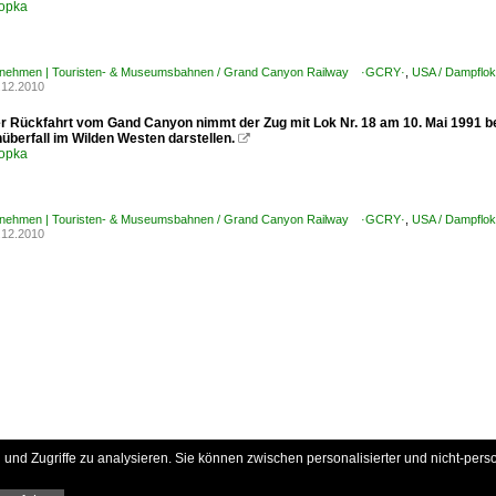
opka
rnehmen | Touristen- & Museumsbahnen / Grand Canyon Railway ·GCRY·
,
USA / Dampfloks
.12.2010
er Rückfahrt vom Gand Canyon nimmt der Zug mit Lok Nr. 18 am 10. Mai 1991 be
überfall im Wilden Westen darstellen.

opka
rnehmen | Touristen- & Museumsbahnen / Grand Canyon Railway ·GCRY·
,
USA / Dampfloks
.12.2010
und Zugriffe zu analysieren. Sie können zwischen personalisierter und nicht-pers