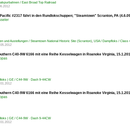
lspurbahnen / East Broad Top Railroad
06.2012
Pacific #2317 fährt in den Rundlokschuppen; "Steamtown" Scranton, PA (4.6.0
sseler
n und Austellungen / Steamtown National Historic Site (Scranton)
,
USA / Dampfloks / Class 4
.05.2012
outhern C40-9W 6166 mit eine Reihe Kesselwagen in Roanoke Virginia, 15.1.201
ppas
elloks | GE / C44-9W · Dash 9-44CW
.01.2012
outhern C40-9W 6166 mit eine Reihe Kesselwagen in Roanoke Virginia, 15.1.201
ppas
elloks | GE / C44-9W · Dash 9-44CW
.01.2012