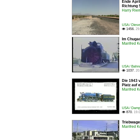
Ende Apri
Richtung 
Harry Rie
USA / Diesel
1456.
29

Im Chugac
Manfred K
USA / Bahnd
1037.
20

Die 1943 
Platz auf
Manfred K
USA / Dampf
870.
19.

Triebwage
Manfred K