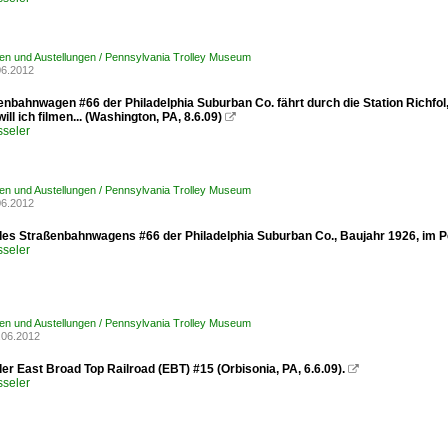
n und Austellungen / Pennsylvania Trolley Museum
06.2012
nbahnwagen #66 der Philadelphia Suburban Co. fährt durch die Station Richfol,
ill ich filmen... (Washington, PA, 8.6.09)

sseler
n und Austellungen / Pennsylvania Trolley Museum
06.2012
des Straßenbahnwagens #66 der Philadelphia Suburban Co., Baujahr 1926, im P
sseler
n und Austellungen / Pennsylvania Trolley Museum
.06.2012
er East Broad Top Railroad (EBT) #15 (Orbisonia, PA, 6.6.09).

sseler