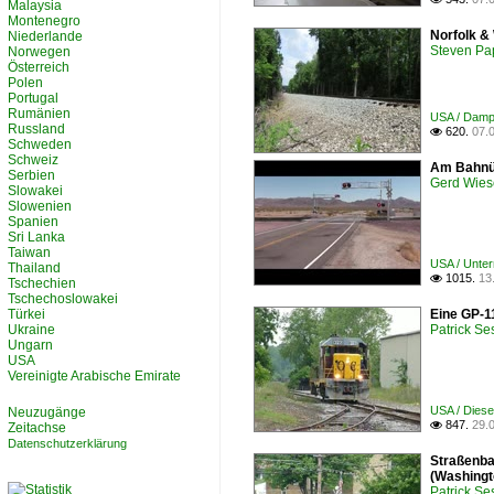
Malaysia
Montenegro
Norfolk &
Niederlande
Steven Pa
Norwegen
Österreich
Polen
Portugal
Rumänien
USA / Dampf
Russland
620.
07.

Schweden
Schweiz
Am Bahnüb
Serbien
Gerd Wies
Slowakei
Slowenien
Spanien
Sri Lanka
Taiwan
USA / Unte
Thailand
1015.
13

Tschechien
Tschechoslowakei
Türkei
Eine GP-1
Ukraine
Patrick Se
Ungarn
USA
Vereinigte Arabische Emirate
USA / Diesel
Neuzugänge
847.
29.

Zeitachse
Datenschutzerklärung
Straßenba
(Washingt
Patrick Se