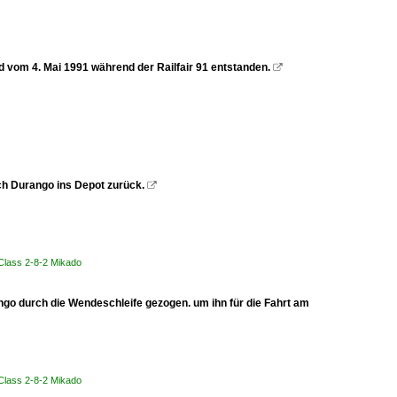
 vom 4. Mai 1991 während der Railfair 91 entstanden.

ch Durango ins Depot zurück.

Class 2-8-2 Mikado
ngo durch die Wendeschleife gezogen. um ihn für die Fahrt am
Class 2-8-2 Mikado