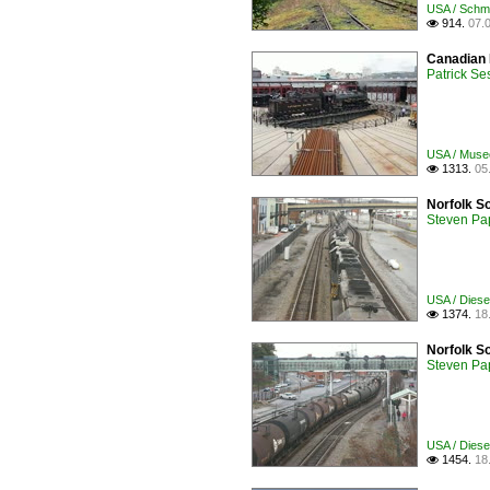
USA / Schma
914.
07.

Canadian 
Patrick Se
USA / Musee
1313.
05

Norfolk S
Steven Pa
USA / Dies
1374.
18

Norfolk S
Steven Pa
USA / Dies
1454.
18
