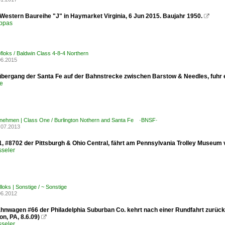
 Western Baureihe "J" in Haymarket Virginia, 6 Jun 2015. Baujahr 1950.

ppas
loks / Baldwin Class 4-8-4 Northern
06.2015
ergang der Santa Fe auf der Bahnstrecke zwischen Barstow & Needles, fuhr e
e
rnehmen | Class One / Burlington Nothern and Santa Fe ·BNSF·
.07.2013
1, #8702 der Pittsburgh & Ohio Central, fährt am Pennsylvania Trolley Museum 
sseler
loks | Sonstige / ~ Sonstige
06.2012
hnwagen #66 der Philadelphia Suburban Co. kehrt nach einer Rundfahrt zurück
on, PA, 8.6.09)

sseler