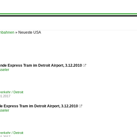
enbahnen
»
Neueste USA
e Express Tram im Detroit Airport, 3.12.2010

sseler
erkehr / Detroit
01.2017
e Express Tram im Detroit Airport, 3.12.2010

sseler
erkehr / Detroit
01.2017