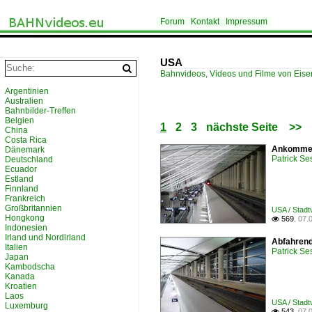
Forum
Kontakt
Impressum
USA
Bahnvideos, Videos und Filme von Eis
Argentinien
Australien
Bahnbilder-Treffen
Belgien
1
2
3
nächste Seite
>>
China
Costa Rica
Ankommend
Dänemark
Patrick Se
Deutschland
Ecuador
Estland
Finnland
Frankreich
Großbritannien
USA / Stadtv
Hongkong
569.
07.

Indonesien
Irland und Nordirland
Abfahrend
Italien
Patrick Se
Japan
Kambodscha
Kanada
Kroatien
Laos
USA / Stadtv
Luxemburg
543.
07.
