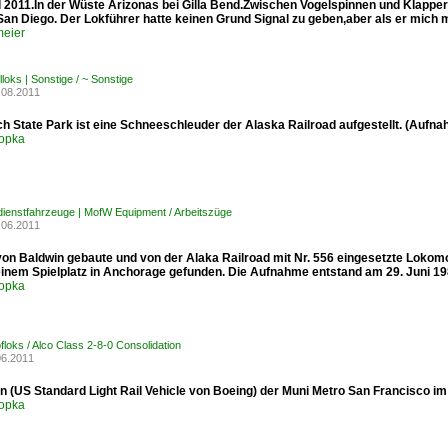
l 2011.In der Wüste Arizonas bei Gilla Bend.Zwischen Vogelspinnen und Klapper
San Diego. Der Lokführer hatte keinen Grund Signal zu geben,aber als er mich 
meier
loks | Sonstige / ~ Sonstige
.08.2011
h State Park ist eine Schneeschleuder der Alaska Railroad aufgestellt. (Aufn
opka
ienstfahrzeuge | MofW Equipment / Arbeitszüge
.06.2011
von Baldwin gebaute und von der Alaka Railroad mit Nr. 556 eingesetzte Lokomo
 einem Spielplatz in Anchorage gefunden. Die Aufnahme entstand am 29. Juni 19
opka
loks / Alco Class 2-8-0 Consolidation
06.2011
n (US Standard Light Rail Vehicle von Boeing) der Muni Metro San Francisco im
opka