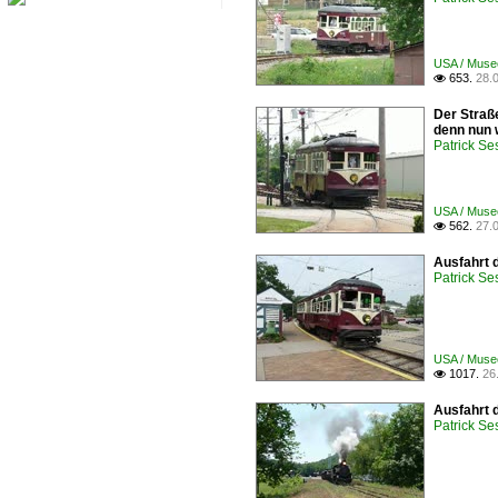
USA / Musee
653.
28.

Der Straße
denn nun w
Patrick Se
USA / Musee
562.
27.

Ausfahrt 
Patrick Se
USA / Musee
1017.
26

Ausfahrt d
Patrick Se