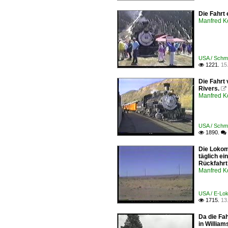
Die Fahrt
Manfred K
USA / Schm
1221.
15

Die Fahrt
Rivers.

Manfred K
USA / Schm
1890.

 
Die Lokom
täglich e
Rückfahrt
Manfred K
USA / E-Lo
1715.
13

Da die Fa
in Willia