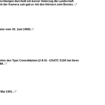
schlangen durcheilt ein kurzer Güterzug die Landschaft
mit der Kamera sah gab er mit den Hörnern sein Bestes.

ahme vom 30. Juni 1989)

tive des Typs Consolidation (2-8-0) - USATC S160 hat ihren
89.

 Mai 1991.
