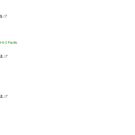
9).

-6-2 Pacific
2.

2.
