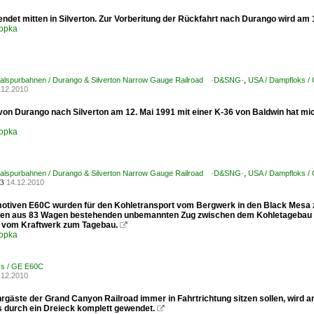
 endet mitten in Silverton. Zur Vorberitung der Rückfahrt nach Durango wird am
opka
alspurbahnen / Durango & Silverton Narrow Gauge Railroad ·D&SNG·
,
USA / Dampfloks / 
.12.2010
 von Durango nach Silverton am 12. Mai 1991 mit einer K-36 von Baldwin hat m
opka
alspurbahnen / Durango & Silverton Narrow Gauge Railroad ·D&SNG·
,
USA / Dampfloks / 
14.12.2010
3
otiven E60C wurden für den Kohletransport vom Bergwerk in den Black Mesa z
inen aus 83 Wagen bestehenden unbemannten Zug zwischen dem Kohletagebau in
 vom Kraftwerk zum Tagebau.

opka
ks / GE E60C
.12.2010
hrgäste der Grand Canyon Railroad immer in Fahrtrichtung sitzen sollen, wird 
ms durch ein Dreieck komplett gewendet.
