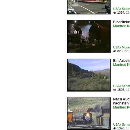
USA / Stad
1354.
23

Eindrücke
Manfred K
USA / Musee
823.
22.

Ein Arbei
Manfred K
USA / Schm
1595.
17

Nach Rück
nächsten T
Manfred K
USA / Schm
1396.
16
