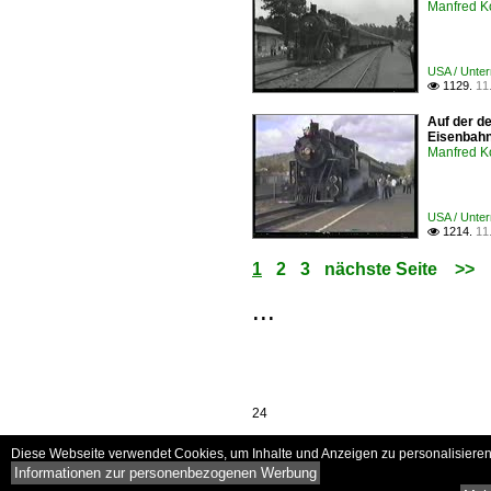
Manfred K
USA / Unte
1129.
11

Auf der d
Eisenbahn
Manfred K
USA / Unte
1214.
11

1
2
3
nächste Seite
>>
...
24
Diese Webseite verwendet Cookies, um Inhalte und Anzeigen zu personalisieren 
Informationen zur personenbezogenen Werbung