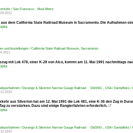
tverkehr / San Francisco Muni Metro
.04.2011
 aus dem California State Railroad Museum in Sacramento. Die Aufnahmen sind
opka
n und Austellungen / California State Railroad Museum, Sacramento
04.2011
tszug mit Lok 478, einer K-28 von Alco, kommt am 11. Mai 1991 nachmittags na
opka
alspurbahnen / Durango & Silverton Narrow Gauge Railroad ·D&SNG·
,
USA / Dampfloks / 
.12.2010
kehr aus Silverton hat am 12. Mai 1991 die Lok 481, eine K-36 den Zug in Dura
ag zu verstärken. Dazu sind einige Rangierfahrten erforderlich.

opka
alspurbahnen / Durango & Silverton Narrow Gauge Railroad ·D&SNG·
,
USA / Dampfloks / 
.12.2010