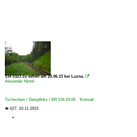
534 0323 zu sehen am 20.06.15 bei Luzna.

Alexander Hertel
Tschechien / Dampfloks / BR 534.03-05 'Kremak'
627.
10.11.2015
