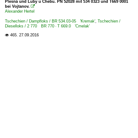
Plesná und Luby u Chebu. PN 52028 mit 534 0323 und T669 0001
bei Vojtanov.

Alexander Hertel
Tschechien / Dampfloks / BR 534.03-05 'Kremak'
,
Tschechien /
Dieselloks / 2 770 BR 770 · T 669.0 'Cmelak'
465.
27.09.2016
