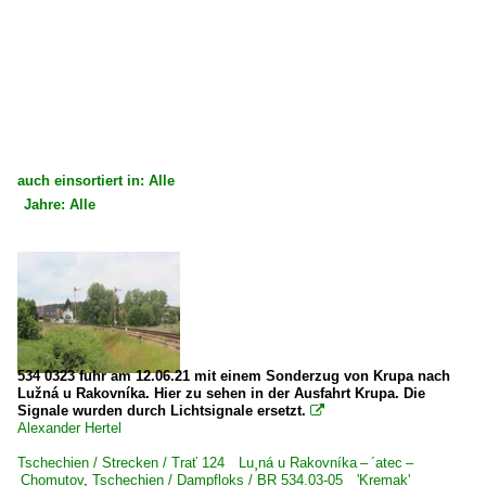
auch einsortiert in: Alle
Jahre: Alle
×
×
Alle Kategorien
Alle Jahre
Tschechien
2010
Dieselloks
2015
2 770 BR 770 · T 669.0 'Cmelak'
2016
534 0323 fuhr am 12.06.21 mit einem Sonderzug von Krupa nach
Lužná u Rakovníka. Hier zu sehen in der Ausfahrt Krupa. Die
Signale wurden durch Lichtsignale ersetzt.

Strecken
2020
Alexander Hertel
Trať 124 Lužná u Rakovníka – Žatec – Chomutov
2021
Tschechien / Strecken / Trať 124 Lu¸ná u Rakovníka – ´atec –
Chomutov
,
Tschechien / Dampfloks / BR 534.03-05 'Kremak'
Trať 125 Krupá – Kolešovice