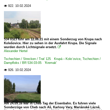
922.
10.02.2024

534 0323 fuhr am 12.06.21 mit einem Sonderzug von Krupa nach
Kolešovice. Hier zu sehen in der Ausfahrt Krupa. Die Signale
wurden durch Lichtsignale ersetzt.

Alexander Hertel
Tschechien / Strecken / Trať 125 Krupá – Kole¨ovice
,
Tschechien /
Dampfloks / BR 534.03-05 'Kremak'
926.
10.02.2024

Am 24.09.16 war in Cheb Tag der Eisenbahn. Es fuhren viele
Sonderzüge von Cheb nach Aš, Karlovy Vary, Mariánské Lázně,