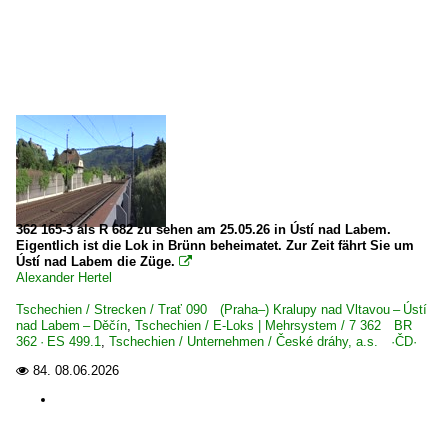
362 165-3 als R 682 zu sehen am 25.05.26 in Ústí nad Labem.
Eigentlich ist die Lok in Brünn beheimatet. Zur Zeit fährt Sie um
Ústí nad Labem die Züge.

Alexander Hertel
Tschechien / Strecken / Trať 090 (Praha–) Kralupy nad Vltavou – Ústí
nad Labem – Děčín
,
Tschechien / E-Loks | Mehrsystem / 7 362 BR
362 · ES 499.1
,
Tschechien / Unternehmen / České dráhy, a.s. ·ČD·
84.
08.06.2026
