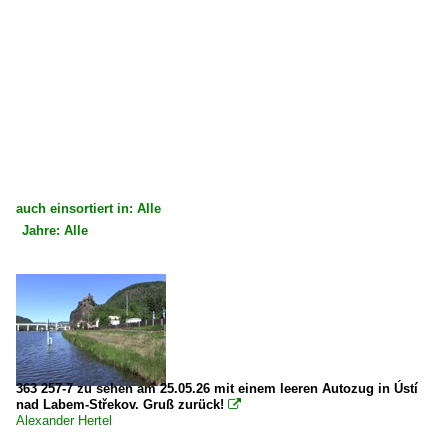
auch einsortiert in: Alle
Jahre: Alle
×
×
Alle Kategorien
Alle Jahre
Tschechien
2020
E-Loks | Mehrsystem
2026
7 362 BR 362 · ES 499.1
363 257-7 zu sehen am 25.05.26 mit einem leeren Autozug in Ústí
nad Labem-Střekov. Gruß zurück!

Alexander Hertel
Unternehmen