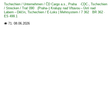
ČD Cargo a.s., Praha ·CDC·
Tschechien / Unternehmen / ČD Cargo a.s., Praha ·CDC·
,
Tschechien
/ Strecken / Trať 090 (Praha–) Kralupy nad Vltavou – Ústí nad
České dráhy, a.s. ·ČD·
Labem – Děčín
,
Tschechien / E-Loks | Mehrsystem / 7 362 BR 362 ·
ES 499.1
71.
08.06.2026
