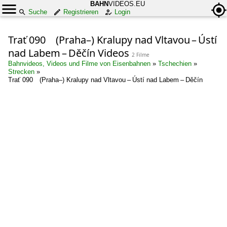
BAHN
VIDEOS.EU
Suche
Registrieren
Login
Trať 090 (Praha–) Kralupy nad Vltavou – Ústí
nad Labem – Děčín Videos
2 Filme
Bahnvideos, Videos und Filme von Eisenbahnen
»
Tschechien
»
Strecken
»
Trať 090 (Praha–) Kralupy nad Vltavou – Ústí nad Labem – Děčín