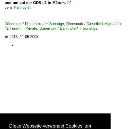
und umlauf der GDS L1 in Mårum.

Jens Palmqvist
Dänemark / Dieselloks / ~ Sonstige
,
Dänemark / Dieseltriebzüge / Lint
41 I und II Private
,
Dänemark / Bahnhöfe / ~ Sonstige
2415.
11.05.2008

Diese Webseite verwendet Cookies, um