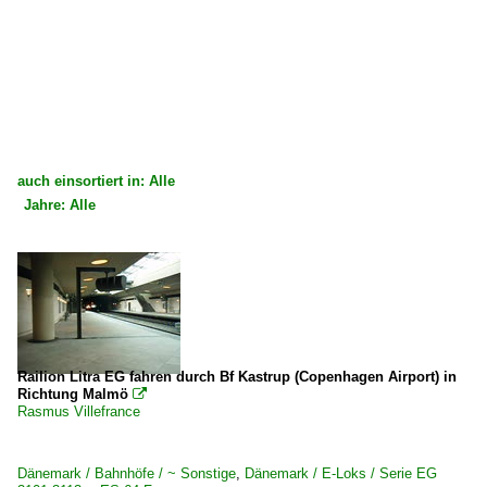
auch einsortiert in: Alle
Jahre: Alle
×
×
Alle Kategorien
Alle Jahre
Dänemark
2000
Dieselloks
2008
~ Sonstige
2009
Railion Litra EG fahren durch Bf Kastrup (Copenhagen Airport) in
Richtung Malmö

Rasmus Villefrance
Dieseltriebzüge
Lint 41 I und II Private
Dänemark / Bahnhöfe / ~ Sonstige
,
Dänemark / E-Loks / Serie EG