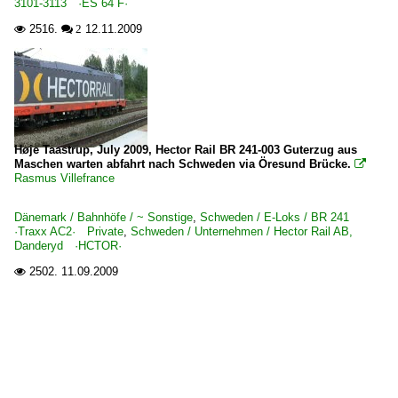
3101-3113 ·ES 64 F·
E-Loks
2516.
12.11.2009

 2
Serie EG 3101-3113 ·ES 64 F·
Schweden
E-Loks
Høje Taastrup, July 2009, Hector Rail BR 241-003 Guterzug aus
BR 241 ·Traxx AC2· Private
Maschen warten abfahrt nach Schweden via Öresund Brücke.

Rasmus Villefrance
Unternehmen
Dänemark / Bahnhöfe / ~ Sonstige
,
Schweden / E-Loks / BR 241
Hector Rail AB, Danderyd ·HCTOR·
·Traxx AC2· Private
,
Schweden / Unternehmen / Hector Rail AB,
Danderyd ·HCTOR·
2502.
11.09.2009
