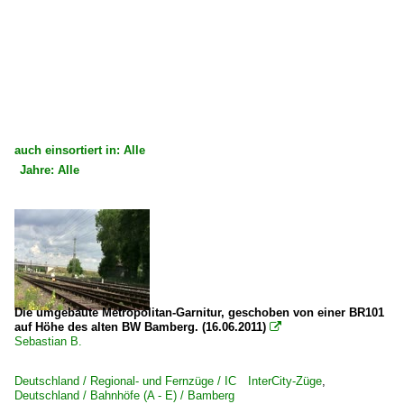
auch einsortiert in: Alle
Jahre: Alle
×
×
Alle Kategorien
Alle Jahre
Deutschland
2000
Dieselloks | bis 100 km/h | 98 80
2009
3 294 BR 294 funkferngesteuerte BR 290
Die umgebaute Metropolitan-Garnitur, geschoben von einer BR101
2010
auf Höhe des alten BW Bamberg. (16.06.2011)

Sebastian B.
Dieseltriebzüge | 95 80
2010
0 642 BR 642 ·Desiro·
Deutschland / Regional- und Fernzüge / IC InterCity-Züge
,
2011
Deutschland / Bahnhöfe (A - E) / Bamberg