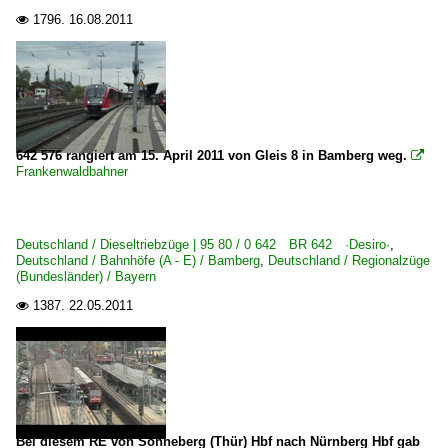
E-Loks | Drehstrom | 91 80
1796.
16.08.2011

6 146 BR 146 ·Traxx AC1/2·
Elektrotriebzüge | 93 8x | ICE - IC
ICE T BR 411 · 5 411
642 576 rangiert am 15. April 2011 von Gleis 8 in Bamberg weg.

Frankenwaldbahner
Personenwagen | Steuerwagen
Steuerwagen Bauart Karlsruhe 'Silberling'
Deutschland / Dieseltriebzüge | 95 80 / 0 642 BR 642 ·Desiro·
,
Regional- und Fernzüge
Deutschland / Bahnhöfe (A - E) / Bamberg
,
Deutschland / Regionalzüge
(Bundesländer) / Bayern
IC InterCity-Züge
1387.
22.05.2011

Regionalzüge (Bundesländer)
Bayern
Strecken | KBS 800-999
Bei diesem RE von Sonneberg (Thür) Hbf nach Nürnberg Hbf gab
820 (Nürnberg–) Bamberg – Lichtenfels