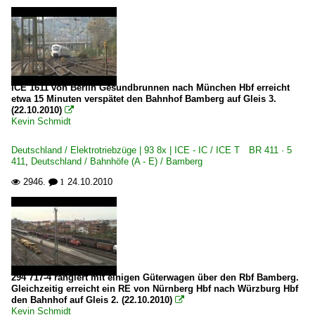
ICE 1611 von Berlin Gesundbrunnen nach München Hbf erreicht
etwa 15 Minuten verspätet den Bahnhof Bamberg auf Gleis 3.
(22.10.2010)

Kevin Schmidt
Deutschland / Elektrotriebzüge | 93 8x | ICE - IC / ICE T BR 411 · 5
411
,
Deutschland / Bahnhöfe (A - E) / Bamberg
2946.
24.10.2010

 1
294 717-4 rangiert mit einigen Güterwagen über den Rbf Bamberg.
Gleichzeitig erreicht ein RE von Nürnberg Hbf nach Würzburg Hbf
den Bahnhof auf Gleis 2. (22.10.2010)

Kevin Schmidt