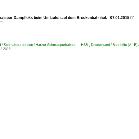
lspur-Dampfloks beim Umlaufen auf dem Brockenbahnhof. - 07.01.2015

e
d / Schmalspurbahnen / Harzer Schmalspurbahnen ·HSB·
,
Deutschland / Bahnhöfe (A - E) 
02.2015