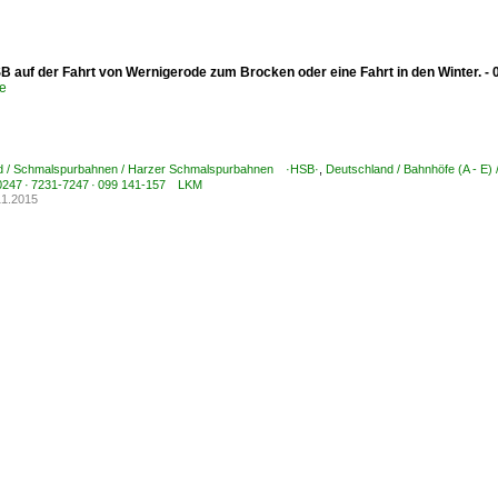
SB auf der Fahrt von Wernigerode zum Brocken oder eine Fahrt in den Winter. - 
e
d / Schmalspurbahnen / Harzer Schmalspurbahnen ·HSB·
,
Deutschland / Bahnhöfe (A - E) 
-0247 · 7231-7247 · 099 141-157 LKM
11.2015