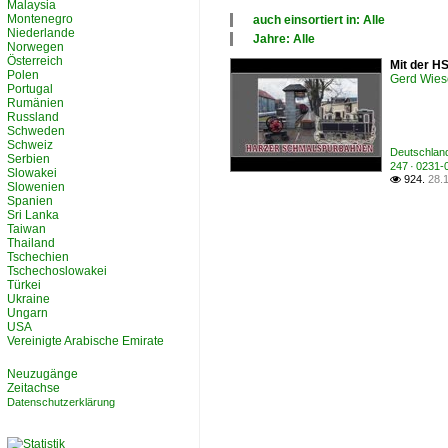
Malaysia
Montenegro
auch einsortiert in: Alle
Niederlande
×
Jahre: Alle
Norwegen
Alle Kategorien
×
Österreich
Mit der H
Deutschland
Alle Jahre
Polen
Gerd Wies
2010
Portugal
Rumänien
Russland
Schweden
Schweiz
Deutschlan
Serbien
247 · 0231
Slowakei
924.
28.

Slowenien
Spanien
Sri Lanka
Taiwan
Thailand
Tschechien
Tschechoslowakei
Türkei
Ukraine
Ungarn
USA
Vereinigte Arabische Emirate
Neuzugänge
Zeitachse
Datenschutzerklärung