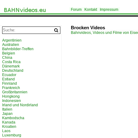
Forum
Kontakt
Impressum
Brocken Videos
Bahnvideos, Videos und Filme von Eis
Argentinien
Australien
Bahnbilder-Treffen
Belgien
China
Costa Rica
Dänemark
Deutschland
Ecuador
Estland
Finnland
Frankreich
Großbritannien
Hongkong
Indonesien
Irland und Nordirland
Italien
Japan
Kambodscha
Kanada
Kroatien
Laos
Luxemburg