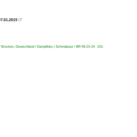
07.01.2015

/ Brocken
,
Deutschland / Dampfloks | Schmalspur / BR 99.23-24 · 231-