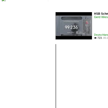
HSB Schma
Gerd Wies
Deutschlan
723.
05.
