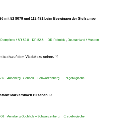
6 mit 52 8079 und 112 481 beim Bezwingen der Steilrampe
/ Dampfloks / BR 52.8 DR 52.8 ·DR-Rekolok·
,
Deutschland / Museen
ersbach auf dem Viadukt zu sehen.

/ 536 Annaberg-Buchholz – Schwarzenberg ·Erzgebirgische
usfahrt Markersbach zu sehen.

/ 536 Annaberg-Buchholz – Schwarzenberg ·Erzgebirgische