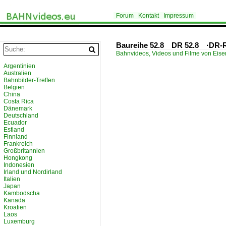
Forum
Kontakt
Impressum
Baureihe 52.8 DR 52.8 ·DR-R
Bahnvideos, Videos und Filme von Eis
Argentinien
Australien
Bahnbilder-Treffen
Belgien
China
Costa Rica
Dänemark
Deutschland
Ecuador
Estland
Finnland
Frankreich
Großbritannien
Hongkong
Indonesien
Irland und Nordirland
Italien
Japan
Kambodscha
Kanada
Kroatien
Laos
Luxemburg