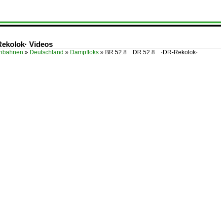
ekolok· Videos
enbahnen
»
Deutschland
»
Dampfloks
»
BR 52.8 DR 52.8 ·DR-Rekolok·