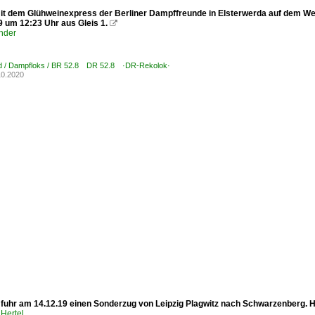
it dem Glühweinexpress der Berliner Dampffreunde in Elsterwerda auf dem We
9 um 12:23 Uhr aus Gleis 1.

nder
d / Dampfloks / BR 52.8 DR 52.8 ·DR-Rekolok·
10.2020
 fuhr am 14.12.19 einen Sonderzug von Leipzig Plagwitz nach Schwarzenberg. H
Hertel