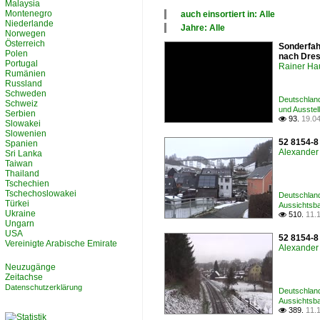
Malaysia
Montenegro
auch einsortiert in: Alle
Niederlande
×
Jahre: Alle
Norwegen
Alle Kategorien
×
Österreich
Sonderfah
Deutschland
Alle Jahre
Polen
nach Dres
2010
Portugal
Rainer Ha
2020
Rumänien
Russland
Schweden
Deutschland
Schweiz
und Ausstel
Serbien
93.
19.0

Slowakei
Slowenien
52 8154-8
Spanien
Alexander 
Sri Lanka
Taiwan
Thailand
Tschechien
Tschechoslowakei
Deutschlan
Türkei
Aussichtsb
Ukraine
510.
11.

Ungarn
USA
52 8154-8
Vereinigte Arabische Emirate
Alexander 
Neuzugänge
Zeitachse
Datenschutzerklärung
Deutschlan
Aussichtsb
389.
11.
