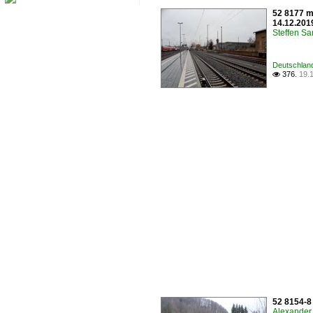
52 8177 m
14.12.201
Steffen Sa
Deutschlan
376.
19.

52 8154-8
Alexander 