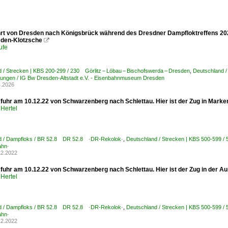
rt von Dresden nach Königsbrück während des Dresdner Dampfloktreffens 202
den-Klotzsche

ufe
 / Strecken | KBS 200-299 / 230 Görlitz – Löbau – Bischofswerda – Dresden
,
Deutschland 
lungen / IG Bw Dresden-Altstadt e.V. - Eisenbahnmuseum Dresden
4.2026
 fuhr am 10.12.22 von Schwarzenberg nach Schlettau. Hier ist der Zug in Mark
Hertel
d / Dampfloks / BR 52.8 DR 52.8 ·DR-Rekolok·
,
Deutschland / Strecken | KBS 500-599 
ahn·
12.2022
 fuhr am 10.12.22 von Schwarzenberg nach Schlettau. Hier ist der Zug in der A
Hertel
d / Dampfloks / BR 52.8 DR 52.8 ·DR-Rekolok·
,
Deutschland / Strecken | KBS 500-599 
ahn·
12.2022