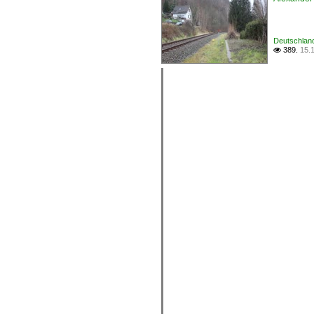
Deutschlan
389.
15.
