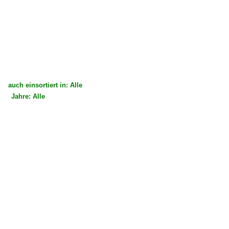
auch einsortiert in: Alle
Jahre: Alle
×
×
Alle Kategorien
Alle Jahre
Deutschland
2010
Bahnhöfe (F - K)
2014
Frankfurt am Main (sonstige)