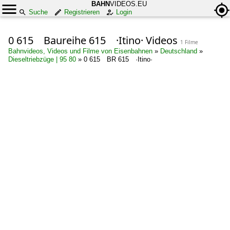
BAHN
VIDEOS.EU
Suche
Registrieren
Login
0 615 Baureihe 615 ·Itino· Videos
1 Filme
Bahnvideos, Videos und Filme von Eisenbahnen
»
Deutschland
»
Dieseltriebzüge | 95 80
»
0 615 BR 615 ·Itino·