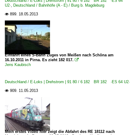
Deutschland / E-Loks | Drehstrom | 91 80 / 6 182 BR 182 ·ES 64
U2·
,
Deutschland / Bahnhöfe (A - E) / Burg b. Magdeburg
899.
18.05.2013

Einfahrt eines S-Bahn Zuges von Meißen nach Schöna am
16.10.2011 in Pirna. Es zieht 182 017.

Jens Kaubisch
Deutschland / E-Loks | Drehstrom | 91 80 / 6 182 BR 182 ·ES 64 U2·
909.
11.05.2013

Mein erstes Video hier zeigt die Abfahrt des RE 18112 nach