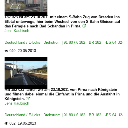
182 023 ist am 23.10.2011 mit einem S-Bahn Zug von Dresden ins
Elbtal unterwegs, hier beim Wechsel von den S-Bahn Gleisen auf
das Ferngleis nach Bad Schandau in Pirna.

Jens Kaubisch
Deutschland / E-Loks | Drehstrom | 91 80 / 6 182 BR 182 ·ES 64 U2·
949.
20.05.2013

Mit 182 023 fahren wir am 23.10.2011 von Pirna nach Königstein
und filmen dabei einmal die Einfahrt in Pirna und die Ausfahrt in
Königstein.

Jens Kaubisch
Deutschland / E-Loks | Drehstrom | 91 80 / 6 182 BR 182 ·ES 64 U2·
852.
19.05.2013
