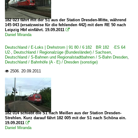
182 023 fährt mit der S1 aus der Station Dresden-Mitte, während
145 043 (ersatzweise für die fehlenden 442) mit dem RE 50 nach
Leipzig Hbf einfährt. 19.09.2011

Daniel Miranda
Deutschland / E-Loks | Drehstrom | 91 80 / 6 182 BR 182 ·ES 64
U2·
,
Deutschland / Regionalzüge (Bundesländer) / Sachsen
,
Deutschland / S-Bahnen und Regionalstadtbahnen / S-Bahn Dresden
,
Deutschland / Bahnhöfe (A - E) / Dresden (sonstige)
2506.
20.09.2011

182 014 schiebt die S1 nach Meißen aus der Station Dresden-
Strehlen. Kurz darauf fährt 182 005 mit der S1 nach Schöna ein.
19.09.2011

Daniel Miranda