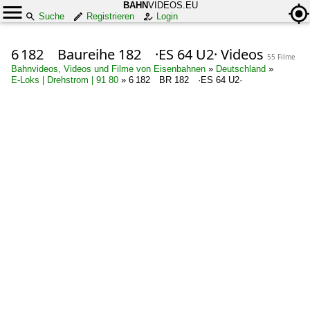
BAHN
VIDEOS.EU
Suche
Registrieren
Login
6 182 Baureihe 182 ·ES 64 U2· Videos
55 Filme
Bahnvideos, Videos und Filme von Eisenbahnen
»
Deutschland
»
E-Loks | Drehstrom | 91 80
»
6 182 BR 182 ·ES 64 U2·