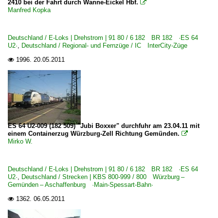
2410 bei der Fahrt durch Wanne-Eickel Hbf.

Manfred Kopka
Deutschland / E-Loks | Drehstrom | 91 80 / 6 182 BR 182 ·ES 64
U2·
,
Deutschland / Regional- und Fernzüge / IC InterCity-Züge
1996.
20.05.2011

ES 64 U2-009 (182 509) "Jubi Boxxer" durchfuhr am 23.04.11 mit
einem Containerzug Würzburg-Zell Richtung Gemünden.

Mirko W.
Deutschland / E-Loks | Drehstrom | 91 80 / 6 182 BR 182 ·ES 64
U2·
,
Deutschland / Strecken | KBS 800-999 / 800 Würzburg –
Gemünden – Aschaffenburg ·Main-Spessart-Bahn·
1362.
06.05.2011
