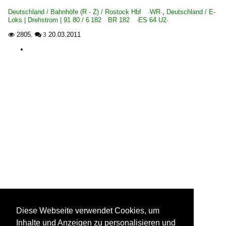
Deutschland / Bahnhöfe (R - Z) / Rostock Hbf ·WR·
,
Deutschland / E-
Loks | Drehstrom | 91 80 / 6 182 BR 182 ·ES 64 U2·
2805.
20.03.2011

 3
Diese Webseite verwendet Cookies, um
Inhalte und Anzeigen zu personalisieren und