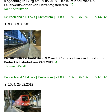
Magdeburg in Burg am 09.05.2013 . Der laute Knall war ein
Feuerwerkskörper von Herrentagsfeierern.

Rolf Kötteritzsch
Deutschland / E-Loks | Drehstrom | 91 80 / 6 182 BR 182 ·ES 64 U2·
908.
09.05.2013

BR 182 008-3 schiebt den RE2 nach Cottbus - hier der Einfahrt in
Berlin Ostbahnhof am 24.2.2012

Thomas Wendt
Deutschland / E-Loks | Drehstrom | 91 80 / 6 182 BR 182 ·ES 64 U2·
1084.
25.02.2012
