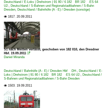
Deutschland / E-Loks | Drehstrom | 91 80 / 6 182 BR 182 ·ES 64
U2·
,
Deutschland / S-Bahnen und Regionalstadtbahnen / S-Bahn
Dresden
,
Deutschland / Bahnhöfe (A - E) / Dresden (sonstige)
1817.
20.09.2011

S1 nach Meißen verlässt, geschoben von 182 010, den Dresdner
Hbf. 19.09.2011

Daniel Miranda
Deutschland / Bahnhöfe (A - E) / Dresden Hbf ·DH·
,
Deutschland / E-
Loks | Drehstrom | 91 80 / 6 182 BR 182 ·ES 64 U2·
,
Deutschland /
S-Bahnen und Regionalstadtbahnen / S-Bahn Dresden
1503.
19.09.2011
