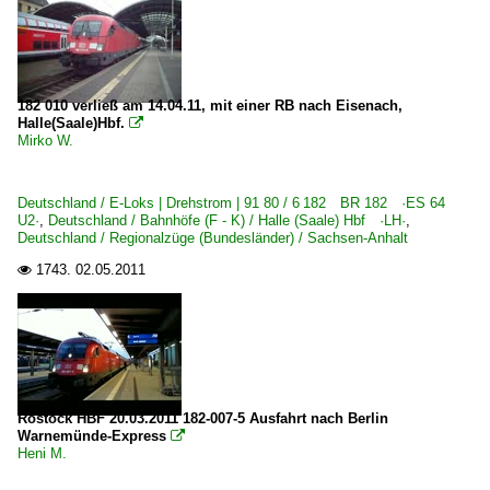
182 010 verließ am 14.04.11, mit einer RB nach Eisenach,
Halle(Saale)Hbf.

Mirko W.
Deutschland / E-Loks | Drehstrom | 91 80 / 6 182 BR 182 ·ES 64
U2·
,
Deutschland / Bahnhöfe (F - K) / Halle (Saale) Hbf ·LH·
,
Deutschland / Regionalzüge (Bundesländer) / Sachsen-Anhalt
1743.
02.05.2011

Rostock HBF 20.03.2011 182-007-5 Ausfahrt nach Berlin
Warnemünde-Express

Heni M.