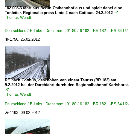
182 008-3 fährt aus Berlin Ostbahnhof aus und spielt dabei eine
Tonleiter. Regionalexpress Linie 2 nach Cottbus. 24.2.2012

Thomas Wendt
Deutschland / E-Loks | Drehstrom | 91 80 / 6 182 BR 182 ·ES 64 U2·
1756.
25.02.2012

RE nach Cottbus, geschoben von einem Taurus (BR 182) am
9.2.2012 bei der Durchfahrt durch den Regionalbahnhof Karlshorst.

Thomas Wendt
Deutschland / E-Loks | Drehstrom | 91 80 / 6 182 BR 182 ·ES 64 U2·
1193.
09.02.2012
