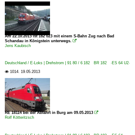
Am 22.10.2013 ist 182 023 mit einem S-Bahn Zug nach Bad
Schandau in Königstein unterwegs.

Jens Kaubisch
Deutschland / E-Loks | Drehstrom | 91 80 / 6 182 BR 182 ·ES 64 U2·
1014.
19.05.2013

RE 18114 bei der Abfahrt in Burg am 09.05.2013

Rolf Kötteritzsch