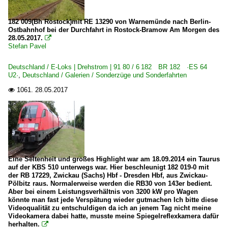
E-Loks | konventionell
182 009(Bh Rostock)mit RE 13290 von Warnemünde nach Berlin-
Ostbahnhof bei der Durchfahrt in Rostock-Bramow Am Morgen des
6 155 BR 155 DR 250 'Energiecontainer'
28.05.2017.

Stefan Pavel
Galerien
Deutschland / E-Loks | Drehstrom | 91 80 / 6 182 BR 182 ·ES 64
U2·
,
Deutschland / Galerien / Sonderzüge und Sonderfahrten
Sonderzüge und Sonderfahrten
1061.
28.05.2017

Güterverkehr
Autotransportzüge
Gemischte Güterzüge
KLV Containerzüge
Eine Seltenheit und großes Highlight war am 18.09.2014 ein Taurus
auf der KBS 510 unterwegs war. Hier beschleunigt 182 019-0 mit
Personenwagen | Steuerwagen
der RB 17229, Zwickau (Sachs) Hbf - Dresden Hbf, aus Zwickau-
Pölbitz raus. Normalerweise werden die RB30 von 143er bedient.
Steuerwagen Bauart Wittenberge
Aber bei einem Leistungsverhältnis von 3200 kW pro Wagen
könnte man fast jede Verspätung wieder gutmachen Ich bitte diese
Videoqualität zu entschuldigen da ich an jenem Tag nicht meine
Regional- und Fernzüge
Videokamera dabei hatte, musste meine Spiegelreflexkamera dafür
herhalten.

IC InterCity-Züge