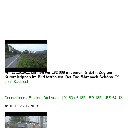
Unternehmen | historisch
MRCE Dispolok GmbH, München ·DISPO· bis 10.2023
Österreich
Bahnhöfe
Innsbruck Hbf
Am 27.10.2011 können wir 182 008 mit einem S-Bahn Zug am
E-Loks
Kurort Krippen im Bild festhalten. Der Zug fährt nach Schöna.

Jens Kaubisch
BR 1144
Elektrotriebzüge
Deutschland / E-Loks | Drehstrom | 91 80 / 6 182 BR 182 ·ES 64 U2·
BR 4024 ·Talent 4-teilig·
1030.
26.05.2013

Strecken
Strecke Innsbruck – Brennero/Brenner ·Brennerbahn·