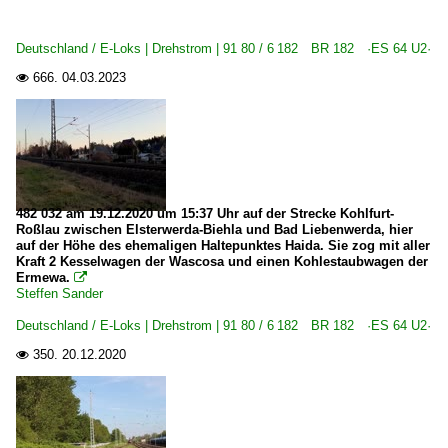
2011
Fulda
2012
Deutschland / E-Loks | Drehstrom | 91 80 / 6 182 BR 182 ·ES 64 U2·
Halle (Saale) Hbf ·LH·
2013
666.
04.03.2023

Hamburg-Harburg
2014
Heidenau (Sachsen)
2017
Köln Hbf ·KK·
2020
Bahnhöfe (L - Q)
2020
482 032 am 19.12.2020 um 15:37 Uhr auf der Strecke Kohlfurt-
Leipzig Hbf ·LL·
2023
Roßlau zwischen Elsterwerda-Biehla und Bad Liebenwerda, hier
auf der Höhe des ehemaligen Haltepunktes Haida. Sie zog mit aller
Kraft 2 Kesselwagen der Wascosa und einen Kohlestaubwagen der
Bahnhöfe (R - Z)
Ermewa.

Steffen Sander
Rostock Hbf ·WR·
Deutschland / E-Loks | Drehstrom | 91 80 / 6 182 BR 182 ·ES 64 U2·
E-Loks | Drehstrom | 91 80
350.
20.12.2020

6 101 BR 101 Werbeloks
6 152 BR 152 ·ES 64 F·
6 152 BR 152 ·ES 64 F· Werbeloks