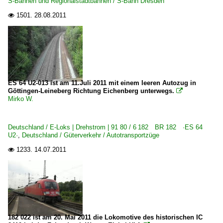
S-Bahnen und Regionalstadtbahnen / S-Bahn Dresden
1501.
28.08.2011

ES 64 U2-013 ist am 11.Juli 2011 mit einem leeren Autozug in
Göttingen-Leineberg Richtung Eichenberg unterwegs.

Mirko W.
Deutschland / E-Loks | Drehstrom | 91 80 / 6 182 BR 182 ·ES 64
U2·
,
Deutschland / Güterverkehr / Autotransportzüge
1233.
14.07.2011

182 022 ist am 20. Mai 2011 die Lokomotive des historischen IC