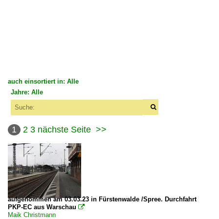
auch einsortiert in: Alle
Jahre: Alle
×
×
Alle Kategorien
Alle Jahre
Deutschland
1
2
3
nächste Seite
>>
2000
Bahnhöfe (A - E)
2008
Burg b. Magdeburg
2009
Dresden (sonstige)
2010
Dresden Hbf ·DH·
aufgenommen am 03.03.23 in Fürstenwalde /Spree. Durchfahrt
PKP-EC aus Warschau
2010

Maik Christmann
Bahnhöfe (F - K)