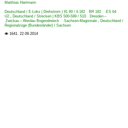
Matthias Hartmann
Deutschland / E-Loks | Drehstrom | 91 80 / 6 182 BR 182 ·ES 64
Regionalzüge (Bundesländer)
U2·
,
Deutschland / Strecken | KBS 500-599 / 510 Dresden –
Zwickau – Werdau Bogendreieck ·Sachsen-Magistrale·
,
Deutschland /
Berlin und Brandenburg
Regionalzüge (Bundesländer) / Sachsen
Sachsen
1641.
22.09.2014

Sachsen-Anhalt
S-Bahnen und Regionalstadtbahnen
S-Bahn Dresden
Strecken | KBS 500-599
510 Dresden – Zwickau – Werdau Bogendreieck ·Sachsen
Strecken | KBS 600-699
615 Frankfurt – Offenbach – Hanau – Fulda ·Kinzigtalbah
Strecken | KBS 800-999
800 Würzburg – Gemünden – Aschaffenburg ·Main-Spes