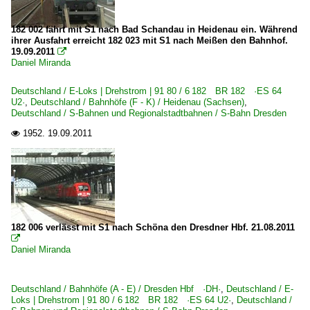
182 002 fährt mit S1 nach Bad Schandau in Heidenau ein. Während
ihrer Ausfahrt erreicht 182 023 mit S1 nach Meißen den Bahnhof.
19.09.2011

Daniel Miranda
Deutschland / E-Loks | Drehstrom | 91 80 / 6 182 BR 182 ·ES 64
U2·
,
Deutschland / Bahnhöfe (F - K) / Heidenau (Sachsen)
,
Deutschland / S-Bahnen und Regionalstadtbahnen / S-Bahn Dresden
1952.
19.09.2011

182 006 verlässt mit S1 nach Schöna den Dresdner Hbf. 21.08.2011

Daniel Miranda
Deutschland / Bahnhöfe (A - E) / Dresden Hbf ·DH·
,
Deutschland / E-
Loks | Drehstrom | 91 80 / 6 182 BR 182 ·ES 64 U2·
,
Deutschland /