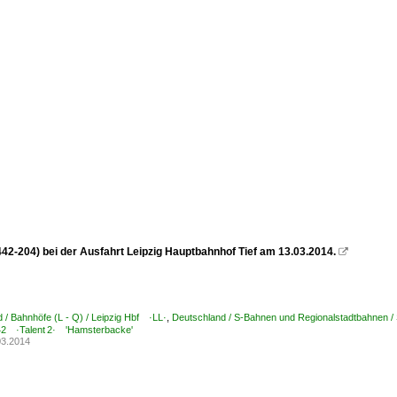
442-204) bei der Ausfahrt Leipzig Hauptbahnhof Tief am 13.03.2014.

 / Bahnhöfe (L - Q) / Leipzig Hbf ·LL·
,
Deutschland / S-Bahnen und Regionalstadtbahnen / 
 ·Talent 2· 'Hamsterbacke'
03.2014