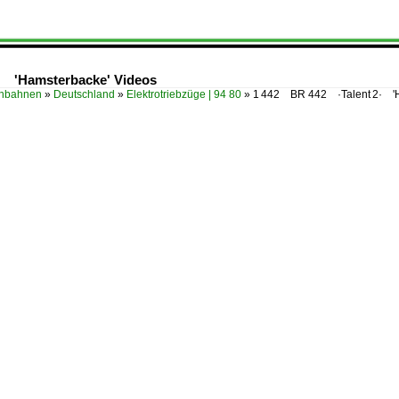
· 'Hamsterbacke' Videos
enbahnen
»
Deutschland
»
Elektrotriebzüge | 94 80
»
1 442 BR 442 ·Talent 2· '