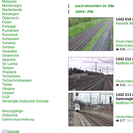
Malaysia
Montenegro
auch einsortiert in: Alle
Niederlande
×
Jahre: Alle
Norwegen
Alle Kategorien
×
Österreich
1442 616 
Deutschland
Alle Jahre
Polen
Hendrik M
2010
Portugal
Rumänien
Russland
Schweden
Deutschland
Schweiz
Elektrotrie
Serbien
546.
24.

Slowakei
Slowenien
1442 212 u
Spanien
Matthias 
Sri Lanka
Taiwan
Thailand
Tschechien
Tschechoslowakei
Deutschland
Türkei
616.
16.

Ukraine
Ungarn
1442 213 
USA
Samstagmo
Vereinigte Arabische Emirate
Matthias 
Neuzugänge
Zeitachse
Deutschland
Datenschutzerklärung
677.
15.
