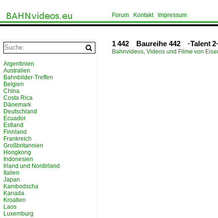
Forum
Kontakt
Impressum
1 442 Baureihe 442 ·Talent 2
Bahnvideos, Videos und Filme von Eis
Argentinien
Australien
Bahnbilder-Treffen
Belgien
China
Costa Rica
Dänemark
Deutschland
Ecuador
Estland
Finnland
Frankreich
Großbritannien
Hongkong
Indonesien
Irland und Nordirland
Italien
Japan
Kambodscha
Kanada
Kroatien
Laos
Luxemburg