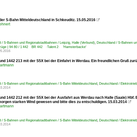
der S-Bahn Mitteldeutschland in Schkeuditz. 15.05.2016

ehnert
 / S-Bahnen und Regionalstadtbahnen / Leipzig, Halle (Verbund)
,
Deutschland / S-Bahnen un
bzüge | 94 80 / 1 442 BR 442 ·Talent 2· 'Hamsterbacke'
05.2016
nd 1442 213 mit der S5X bei der Einfahrt in Werdau. Ein freundlichen Gruß zur
Hartmann
 / S-Bahnen und Regionalstadtbahnen / S-Bahn Mitteldeutschland
,
Deutschland / Elektrotr
03.2014
und 1442 212 mit der S5X bei der Ausfahrt aus Werdau nach Halle (Saale) Hbf. 
rgen starken Wind gewesen und bitte dies zu entschuldigen. 15.03.2014

Hartmann
 / S-Bahnen und Regionalstadtbahnen / S-Bahn Mitteldeutschland
,
Deutschland / Elektrotr
03.2014