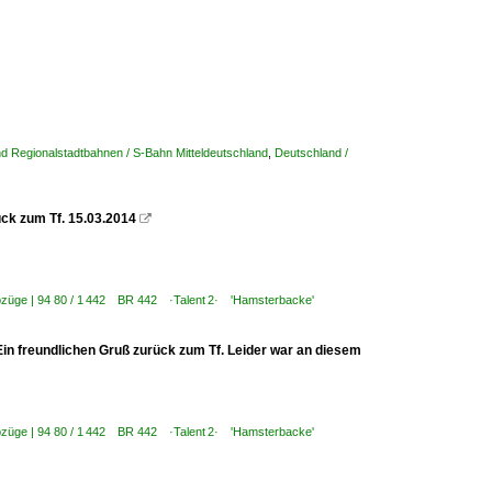
d Regionalstadtbahnen / S-Bahn Mitteldeutschland
,
Deutschland /
ück zum Tf. 15.03.2014

iebzüge | 94 80 / 1 442 BR 442 ·Talent 2· 'Hamsterbacke'
Ein freundlichen Gruß zurück zum Tf. Leider war an diesem
iebzüge | 94 80 / 1 442 BR 442 ·Talent 2· 'Hamsterbacke'