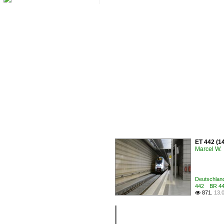
ET 442 (1
Marcel W.
Deutschland
442 BR 442
871.
13.
