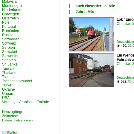
Malaysia
Montenegro
auch einsortiert in: Alle
Niederlande
×
Jahre: Alle
Norwegen
Alle Kategorien
×
Österreich
Lok "Emde
Deutschland
Alle Jahre
Polen
Christian
2010
Portugal
2020
Rumänien
Russland
Schweden
Deutschland
Schweiz
430.
21.

Serbien
Slowakei
Ein Wende
Slowenien
Fähranleg
Spanien
Christian
Sri Lanka
Taiwan
Thailand
Tschechien
Deutschland
Tschechoslowakei
522.
03.

Türkei
Ukraine
Ungarn
USA
Vereinigte Arabische Emirate
Neuzugänge
Zeitachse
Datenschutzerklärung