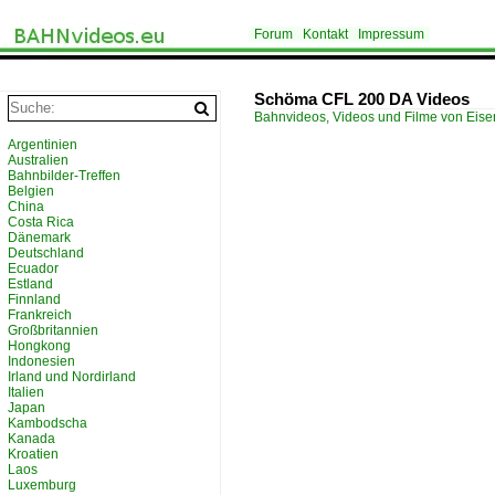
Forum
Kontakt
Impressum
Schöma CFL 200 DA Videos
Bahnvideos, Videos und Filme von Eis
Argentinien
Australien
Bahnbilder-Treffen
Belgien
China
Costa Rica
Dänemark
Deutschland
Ecuador
Estland
Finnland
Frankreich
Großbritannien
Hongkong
Indonesien
Irland und Nordirland
Italien
Japan
Kambodscha
Kanada
Kroatien
Laos
Luxemburg