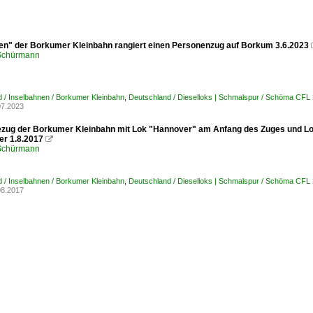
n" der Borkumer Kleinbahn rangiert einen Personenzug auf Borkum 3.6.2023
 Schürmann
 / Inselbahnen / Borkumer Kleinbahn
,
Deutschland / Dieselloks | Schmalspur / Schöma CFL
07.2023
zug der Borkumer Kleinbahn mit Lok "Hannover" am Anfang des Zuges und L
er 1.8.2017

 Schürmann
 / Inselbahnen / Borkumer Kleinbahn
,
Deutschland / Dieselloks | Schmalspur / Schöma CFL
08.2017