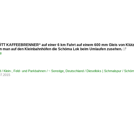
ÜTT KAFFEEBRENNER“ auf einer 6 km Fahrt auf einem 600 mm Gleis von Klütz
n man auf den Kleinbahnhöfen die Schöma Lok beim Umlaufen zusehen.

e
 / Klein-, Feld- und Parkbahnen / ~ Sonstige
,
Deutschland / Dieselloks | Schmalspur / Sch
07.2015