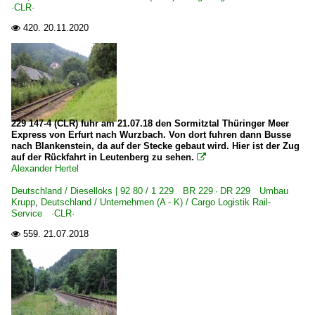
·CLR·
420.
20.11.2020

229 147-4 (CLR) fuhr am 21.07.18 den Sormitztal Thüringer Meer
Express von Erfurt nach Wurzbach. Von dort fuhren dann Busse
nach Blankenstein, da auf der Stecke gebaut wird. Hier ist der Zug
auf der Rückfahrt in Leutenberg zu sehen.

Alexander Hertel
Deutschland / Dieselloks | 92 80 / 1 229 BR 229 · DR 229 Umbau
Krupp
,
Deutschland / Unternehmen (A - K) / Cargo Logistik Rail-
Service ·CLR·
559.
21.07.2018
