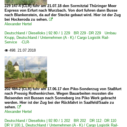
229 147-4 (CLR) fuhr am 21.07.18 den Sormitztal Thüringer Meer
Express von Erfurt nach Wurzbach. Von dort fuhren dann Busse
nach Blankenstein, da auf der Stecke gebaut wird. Hier ist der Zug
bei Hockeroda zu sehen.

Alexander Hertel
Deutschland / Dieselloks | 92 80 / 1 229 BR 229 · DR 229 Umbau
Krupp
,
Deutschland / Unternehmen (A - K) / Cargo Logistik Rail-
Service ·CLR·
498.
21.07.2018

202 484-2 (CLR) fuhr am 17.06.17 den Piko-Sonderzug von Staßfurt
nach Pressig Rothenkirchen. Wegen Bauarbeiten mussten die
Reisenden mit Bussen nach Sonneberg ins Piko Werk gebracht
werden. Hier ist der Zug bei der Rückfahrt in Saalfeld/Saale zu
sehen.

Alexander Hertel
Deutschland / Dieselloks | 92 80 / 1 202 BR 202 DR 112 · DR 110
DR V 100.1
,
Deutschland / Unternehmen (A - K) / Cargo Logistik Rail-