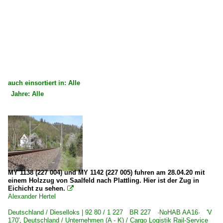
auch einsortiert in: Alle
Jahre: Alle
×
×
Alle Kategorien
Alle Jahre
Deutschland
2010
Dieselloks | 92 80
2017
1 202 BR 202 DR 112 · DR 110 DR V 100.1
2018
MY 1138 (227 004) und MY 1142 (227 005) fuhren am 28.04.20 mit
einem Holzzug von Saalfeld nach Plattling. Hier ist der Zug in
1 227 BR 227 ·NoHAB AA16· 'V 170'
Eichicht zu sehen.

Alexander Hertel
1 229 BR 229 · DR 229 Umbau Krupp
Deutschland / Dieselloks | 92 80 / 1 227 BR 227 ·NoHAB AA16· 'V
170'
,
Deutschland / Unternehmen (A - K) / Cargo Logistik Rail-Service