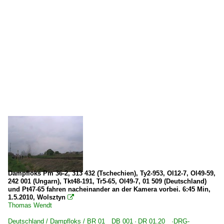
Ol49
Pm36 'Piękna Helena'
Pt47
Tkt48
Tr5 DR-Baureihe 56.2-8
Ty2 DR-Baureihe 52
Galerien
Dampflokparade Wolsztyn 2010
Ungarn
Dampfloks
Dampfloks Pm 36-2, 313 432 (Tschechien), Ty2-953, Ol12-7, Ol49-59,
242 001 (Ungarn), Tkt48-191, Tr5-65, Ol49-7, 01 509 (Deutschland)
BR 242
und Pt47-65 fahren nacheinander an der Kamera vorbei. 6:45 Min,
1.5.2010, Wolsztyn

Thomas Wendt
Deutschland / Dampfloks / BR 01 DB 001 · DR 01.20 ·DRG-