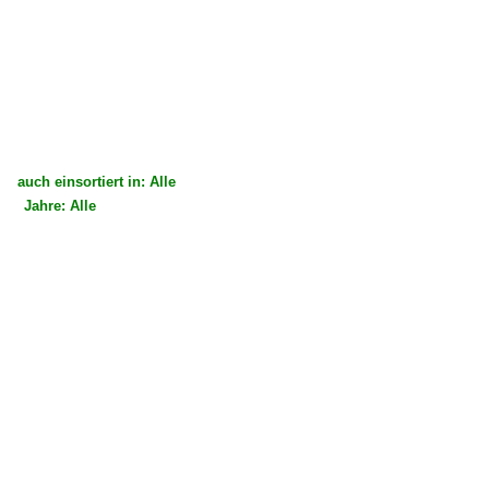
auch einsortiert in: Alle
Jahre: Alle
×
×
Alle Kategorien
Alle Jahre
Deutschland
Dampfloks
BR 01 DB 001 · DR 01.20 ·DRG-Einheitslok·
Polen
Dampfloks