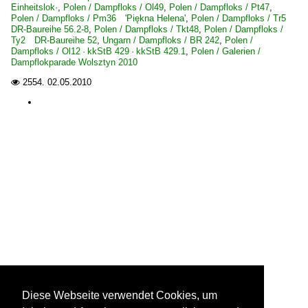
Einheitslok·
,
Polen / Dampfloks / Ol49
,
Polen / Dampfloks / Pt47
,
Polen / Dampfloks / Pm36 'Piękna Helena'
,
Polen / Dampfloks / Tr5
DR-Baureihe 56.2-8
,
Polen / Dampfloks / Tkt48
,
Polen / Dampfloks /
Ty2 DR-Baureihe 52
,
Ungarn / Dampfloks / BR 242
,
Polen /
Dampfloks / Ol12 · kkStB 429 · kkStB 429.1
,
Polen / Galerien /
Dampflokparade Wolsztyn 2010
2554.
02.05.2010

Diese Webseite verwendet Cookies, um