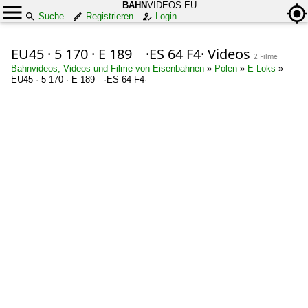
BAHN
VIDEOS.EU
Suche
Registrieren
Login
EU45 · 5 170 · E 189 ·ES 64 F4· Videos
2 Filme
Bahnvideos, Videos und Filme von Eisenbahnen
»
Polen
»
E-Loks
»
EU45 · 5 170 · E 189 ·ES 64 F4·