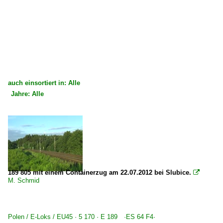
auch einsortiert in: Alle
Jahre: Alle
×
×
Alle Kategorien
Alle Jahre
2010
2012
189 805 mit einem Containerzug am 22.07.2012 bei Slubice.

M. Schmid
Polen / E-Loks / EU45 · 5 170 · E 189 ·ES 64 F4·