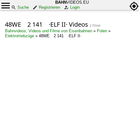
BAHN
VIDEOS.EU
Suche
Registrieren
Login
48WE 2 141 ·ELF II· Videos
2 Filme
Bahnvideos, Videos und Filme von Eisenbahnen
»
Polen
»
Elektrotriebzüge
»
48WE 2 141 ·ELF II·