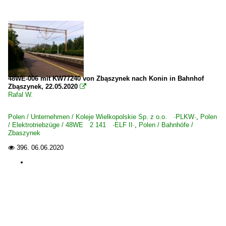
48WE-006 mit KW77240 von Zbąszynek nach Konin in Bahnhof
Zbąszynek, 22.05.2020

Rafal W.
Polen / Unternehmen / Koleje Wielkopolskie Sp. z o.o. ·PLKW·
,
Polen
/ Elektrotriebzüge / 48WE 2 141 ·ELF II·
,
Polen / Bahnhöfe /
Zbaszynek
396.
06.06.2020
