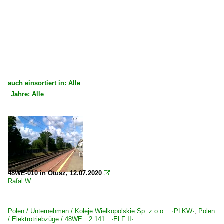
auch einsortiert in: Alle
Jahre: Alle
×
×
Alle Kategorien
Alle Jahre
Polen
Bahnhöfe
Zbaszynek
48WE-010 in Otusz, 12.07.2020

Rafal W.
Unternehmen
Koleje Wielkopolskie Sp. z o.o. ·PLKW·
Polen / Unternehmen / Koleje Wielkopolskie Sp. z o.o. ·PLKW·
,
Polen
/ Elektrotriebzüge / 48WE 2 141 ·ELF II·