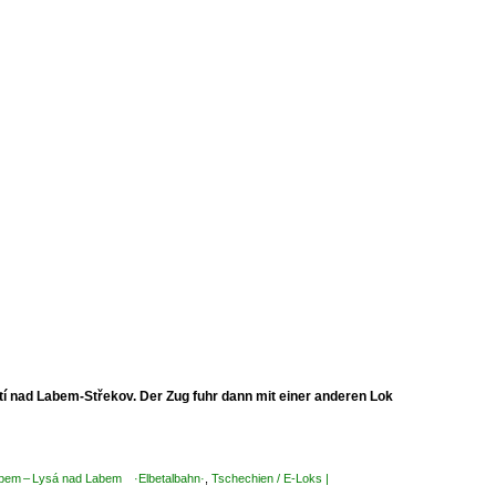
í nad Labem-Střekov. Der Zug fuhr dann mit einer anderen Lok
abem – Lysá nad Labem ·Elbetalbahn·
,
Tschechien / E-Loks |