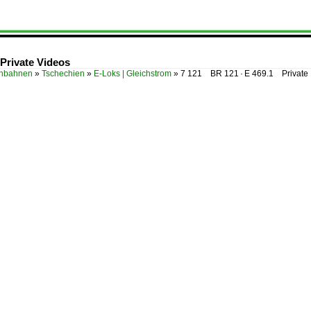
Private Videos
enbahnen
»
Tschechien
»
E-Loks | Gleichstrom
»
7 121 BR 121 · E 469.1 Private