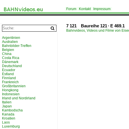
Forum
Kontakt
Impressum
7 121 Baureihe 121 · E 469.1 
Bahnvideos, Videos und Filme von Eis
Argentinien
Australien
Bahnbilder-Treffen
Belgien
China
Costa Rica
Dänemark
Deutschland
Ecuador
Estland
Finnland
Frankreich
Großbritannien
Hongkong
Indonesien
Irland und Nordirland
Italien
Japan
Kambodscha
Kanada
Kroatien
Laos
Luxemburg