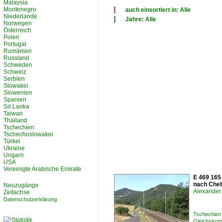
Malaysia
Montenegro
auch einsortiert in: Alle
Niederlande
×
Jahre: Alle
Norwegen
Alle Kategorien
×
Österreich
Tschechien
Alle Jahre
Polen
2020
Portugal
Rumänien
Russland
Schweden
Schweiz
Serbien
Slowakei
Slowenien
Spanien
Sri Lanka
Taiwan
Thailand
Tschechien
Tschechoslowakei
Türkei
Ukraine
Ungarn
USA
Vereinigte Arabische Emirate
E 469 165
nach Cheb
Neuzugänge
Alexander 
Zeitachse
Datenschutzerklärung
Tschechien
Gleichstrom