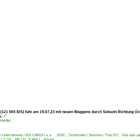
 (121 065 IDS) fuhr am 19.07.23 mit neuen Waggons durch Sebuzin Richtung Úst
.

Hertel
 / Unternehmen / IDS CARGO a. s. ·IDSC·
,
Tschechien / Strecken / Trať 072 Ústí nad L
 / 7 121 BR 121 · E 469.1 Private