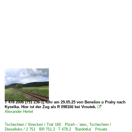
T 478 2006 (751 236-1) fuhr am 29.05.25 von Benešov u Prahy nach
Kyselka. Hier ist der Zug als R 098166 bei Vroutek.

Alexander Hertel
Tschechien / Strecken / Trať 160 Plzeň – ´atec
,
Tschechien /
Dieselloks / 2 751 BR 751.2 · T 478.2 'Bardotka' Private