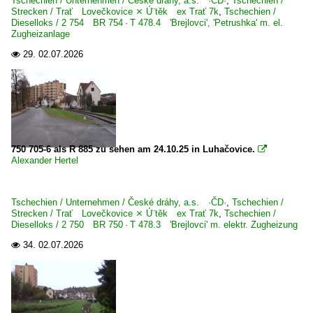
Tschechien / Unternehmen / České dráhy, a.s. ·ČD·
,
Tschechien /
Strecken / Trať Lovečkovice ⨯ Ú¨těk ex Trať 7k
,
Tschechien /
České dráhy, a.s. ·ČD·
Dieselloks / 2 754 BR 754 · T 478.4 'Brejlovci', 'Petrushka' m. el.
Zugheizanlage
29.
02.07.2026

750 705-6 als R 885 zu sehen am 24.10.25 in Luhačovice.

Alexander Hertel
Tschechien / Unternehmen / České dráhy, a.s. ·ČD·
,
Tschechien /
Strecken / Trať Lovečkovice ⨯ Ú¨těk ex Trať 7k
,
Tschechien /
Dieselloks / 2 750 BR 750 · T 478.3 'Brejlovci' m. elektr. Zugheizung
34.
02.07.2026
