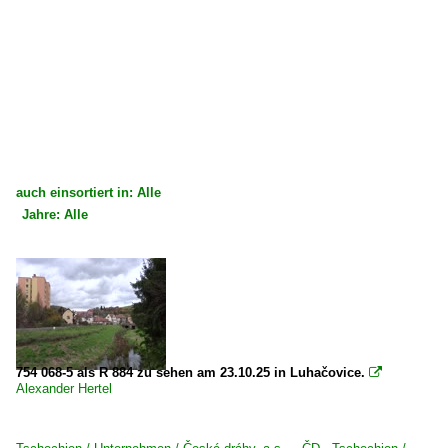
auch einsortiert in: Alle
Jahre: Alle
×
×
Alle Kategorien
Alle Jahre
Tschechien
2020
Dieselloks
2025
2 750 BR 750 · T 478.3 'Brejlovci' m. elektr. Zugheizung
754 068-5 als R 884 zu sehen am 23.10.25 in Luhačovice.

Alexander Hertel
2 754 BR 754 · T 478.4 'Brejlovci', 'Petrushka' m. el. Zu
Unternehmen