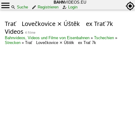
BAHN
VIDEOS.EU
Suche
Registrieren
Login
Trať Lovečkovice ⨯ Úštěk ex Trať 7k
Videos
4 Filme
Bahnvideos, Videos und Filme von Eisenbahnen
»
Tschechien
»
Strecken
»
Trať Lovečkovice ⨯ Úštěk ex Trať 7k