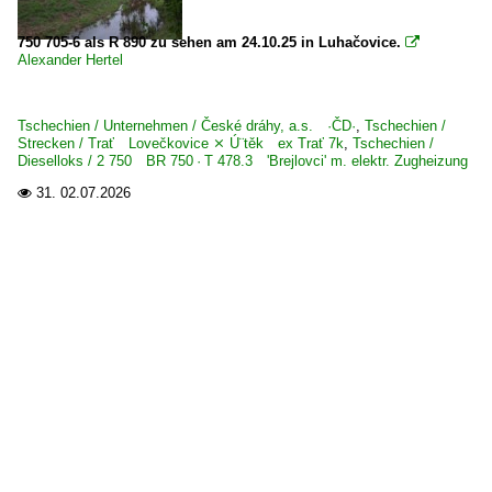
750 705-6 als R 890 zu sehen am 24.10.25 in Luhačovice.

Alexander Hertel
Tschechien / Unternehmen / České dráhy, a.s. ·ČD·
,
Tschechien /
Strecken / Trať Lovečkovice ⨯ Ú¨těk ex Trať 7k
,
Tschechien /
Dieselloks / 2 750 BR 750 · T 478.3 'Brejlovci' m. elektr. Zugheizung
31.
02.07.2026
