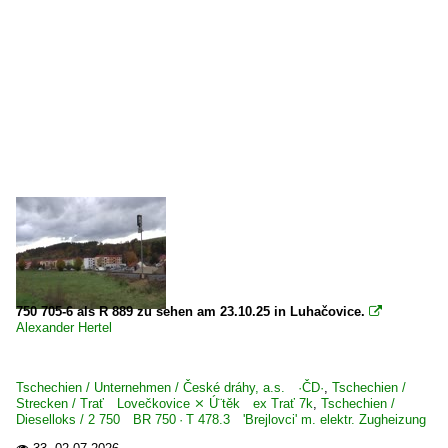
750 705-6 als R 889 zu sehen am 23.10.25 in Luhačovice.

Alexander Hertel
Tschechien / Unternehmen / České dráhy, a.s. ·ČD·
,
Tschechien /
Strecken / Trať Lovečkovice ⨯ Ú¨těk ex Trať 7k
,
Tschechien /
Dieselloks / 2 750 BR 750 · T 478.3 'Brejlovci' m. elektr. Zugheizung