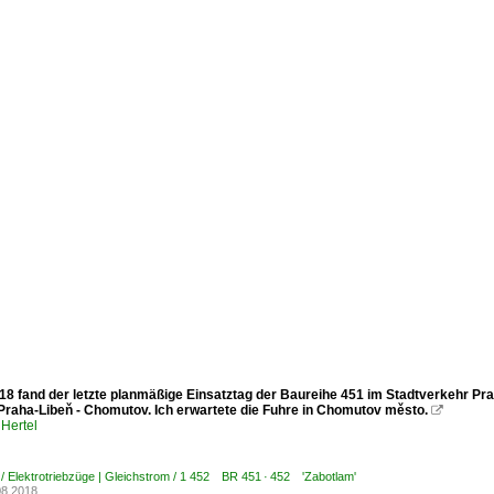
8 fand der letzte planmäßige Einsatztag der Baureihe 451 im Stadtverkehr Prag
Praha-Libeň - Chomutov. Ich erwartete die Fuhre in Chomutov město.

Hertel
/ Elektrotriebzüge | Gleichstrom / 1 452 BR 451 · 452 'Zabotlam'
08.2018