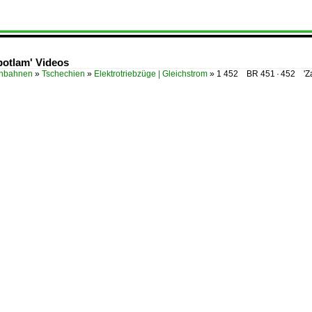
botlam' Videos
enbahnen
»
Tschechien
»
Elektrotriebzüge | Gleichstrom
»
1 452 BR 451 · 452 'Za