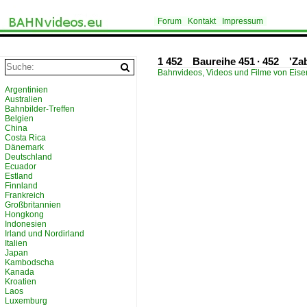
Forum
Kontakt
Impressum
1 452 Baureihe 451 · 452 'Za
Bahnvideos, Videos und Filme von Eis
Argentinien
Australien
Bahnbilder-Treffen
Belgien
China
Costa Rica
Dänemark
Deutschland
Ecuador
Estland
Finnland
Frankreich
Großbritannien
Hongkong
Indonesien
Irland und Nordirland
Italien
Japan
Kambodscha
Kanada
Kroatien
Laos
Luxemburg