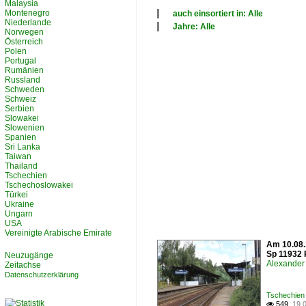
Malaysia
Montenegro
auch einsortiert in: Alle
Niederlande
×
Jahre: Alle
Norwegen
Alle Kategorien
×
Österreich
Alle Jahre
Polen
2010
Portugal
Rumänien
Russland
Schweden
Schweiz
Serbien
Slowakei
Slowenien
Spanien
Sri Lanka
Taiwan
Thailand
Tschechien
Tschechoslowakei
Türkei
Ukraine
Ungarn
USA
Vereinigte Arabische Emirate
Am 10.08.1
Sp 11932 
Neuzugänge
Alexander 
Zeitachse
Datenschutzerklärung
Tschechien 
549.
19.
